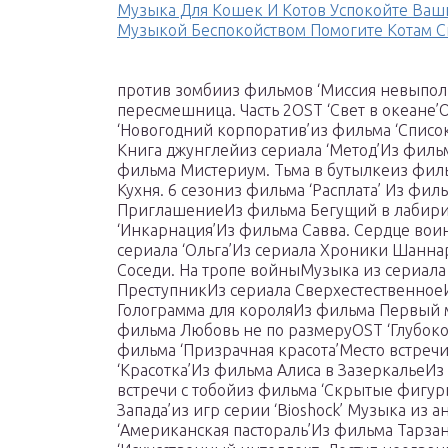
Музыка Для Кошек И Котов Успокойте Ва
Музыкой Беспокойством Помогите Котам С
против зомбииз фильмов ‘Миссия невыпол
пересмешница. Часть 2OST ‘Свет в океане
‘Новогодний корпоратив’из фильма ‘Списо
Книга джунглейиз сериала ‘Метод’Из фил
фильма Мистериум. Тьма в бутылкеиз фил
Кухня. 6 сезониз фильма ‘Расплата’ Из фи
ПриглашениеИз фильма Бегущий в лабирин
‘Инкарнация’Из фильма Савва. Сердце вои
сериала ‘Ольга’Из сериала Хроники Шан
Соседи. На тропе войныМузыка из сериал
ПреступникИз сериала Сверхестественное
Голограмма для короляИз фильма Первый 
фильма Любовь не по размеруOST ‘Глубок
фильма ‘Призрачная красота’Место встреч
‘Красотка’Из фильма Алиса в ЗазеркальеИ
встречи с тобойиз фильма ‘Скрытые фигу
Запада’из игр серии ‘Bioshock’ Музыка из
‘Американская пастораль’Из фильма Тарза