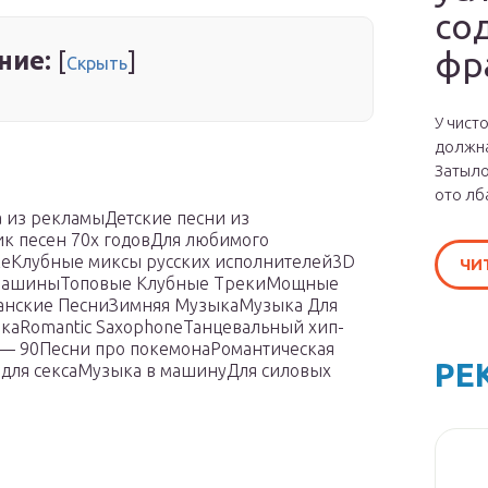
со
фр
ние:
[
]
Скрыть
У чист
должна
Затыло
ото лб
 из рекламыДетские песни из
к песен 70х годовДля любимого
кеКлубные миксы русских исполнителей3D
ЧИ
 машиныТоповые Клубные ТрекиМощные
ианские ПесниЗимняя МузыкаМузыка Для
каRomantic SaxophoneТанцевальный хип-
 — 90Песни про покемонаРомантическая
РЕ
для сексаМузыка в машинуДля силовых