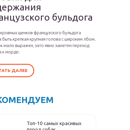
держания
анцузского бульдога
окровных щенков французского бульдога
 быть крепкая крупная голова с широким лбом.
к мало выражен, зато явно заметен переход
а к морде.
ТАТЬ ДАЛЕЕ
КОМЕНДУЕМ
Топ-10 самых красивых
пород собак