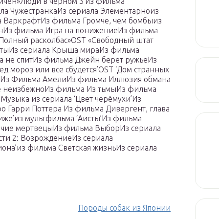
ничен»Люди в черном 3’из фильма
ала ЧужестранкаИз сериала Элементарноиз
а ВаркрафтИз фильма Громче, чем бомбыиз
инИз фильма Игра на понижениеИз фильма
Полный расколбас»OST «Свободный штат
датыИз сериала Крыша мираИз фильма
 не спитИз фильма Джейн берет ружьеИз
ед мороз или все сбудется’OST ‘Дом странных
rsИз Фильма АмелиИз фильма Иллюзия обмана
е неизбежноИз фильма Из тьмыИз фильма
Музыка из сериала ‘Цвет черёмухи’Из
 Гарри Поттера Из фильма Дивергент, глава
риже’из мультфильма ‘Аисты’Из фильма
ячие мертвецыИз фильма ВыборИз сериала
сти 2: ВозрождениеИз сериала
она’из фильма Светская жизньИз сериала
Породы собак из Японии