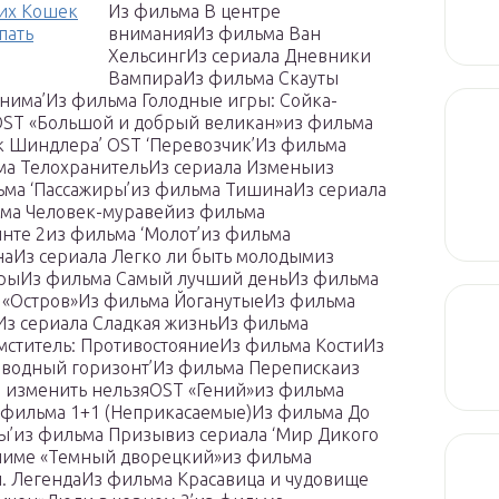
ших Кошек
Из фильма В центре
пать
вниманияИз фильма Ван
ХельсингИз сериала Дневники
ВампираИз фильма Скауты
нима’Из фильма Голодные игры: Сойка-
’OST «Большой и добрый великан»из фильма
к Шиндлера’ OST ‘Перевозчик’Из фильма
ьма ТелохранительИз сериала Изменыиз
ьма ‘Пассажиры’из фильма ТишинаИз сериала
льма Человек-муравейиз фильма
те 2из фильма ‘Молот’из фильма
наИз сериала Легко ли быть молодымиз
нарыИз фильма Самый лучший деньИз фильма
а «Остров»Из фильма ЙоганутыеИз фильма
Из сериала Сладкая жизньИз фильма
мститель: ПротивостояниеИз фильма КостиИз
оводный горизонт’Из фильма Перепискаиз
и изменить нельзяOST «Гений»из фильма
з фильма 1+1 (Неприкасаемые)Из фильма До
ры’из фильма Призывиз сериала ‘Мир Дикого
 аниме «Темный дворецкий»из фильма
н. ЛегендаИз фильма Красавица и чудовище