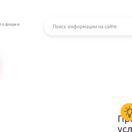
 о флоре и
Пр
ус