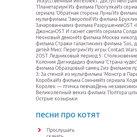
‘Искусственный интеллект. Доступ неогра
‘Планетариум’Из фильма ПрогулкаИз сери
сериала ‘Обратная сторона Луны’Из фильм
мультфильма ‘Зверопой’Из фильма Брукл
Зачарованнаяиз фильма РазрушениеOST «
Джонса»OST И гаснет светИз сериала Сол
Неоновый демонИз фильма Москва никогда
фильма Стражи галактикииз фильма ‘Sos, д
детей Мисс Перегрин’Из игры Contact Wa
2OST Ледниковый период 5: Столкновени
Колония Дигнидадиз фильма ‘Страна чудес’
фильма Образцовый самец 2из фильмов про
3: За стеной из мультфильма ‘Монстр в Па
КоробкаИз фильма СомнияИз сериала Ход
Королек — птичка певчаяДень независимо
Великолепный векиз фильма ‘Полтора шпи
Острые козырьки
песни про котят
Прослушать
скачать