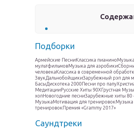
Содержа
Подборки
Армейские ПесниКлассика пианиноМузыка
мультфильмовМузыка для аэробикиСборни
человекаКлассика в современной обработ
ЗвукДальнобойщикиЗарубежный рэп для
БасыДискотека 2000Песни про папуХрист
МедитацииРусские Хиты 90ХГрустная Музы
хопНовогодние песниЗарубежные хиты 80
МузыкаМотивация для тренировокМузыка 
тренировокПремия «Grammy 2017»
Саундтреки