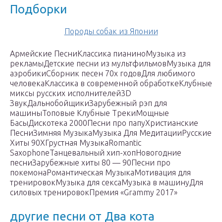
Подборки
Породы собак из Японии
Армейские ПесниКлассика пианиноМузыка из
рекламыДетские песни из мультфильмовМузыка для
аэробикиСборник песен 70х годовДля любимого
человекаКлассика в современной обработкеКлубные
миксы русских исполнителей3D
ЗвукДальнобойщикиЗарубежный рэп для
машиныТоповые Клубные ТрекиМощные
БасыДискотека 2000Песни про папуХристианские
ПесниЗимняя МузыкаМузыка Для МедитацииРусские
Хиты 90ХГрустная МузыкаRomantic
SaxophoneТанцевальный хип-хопНовогодние
песниЗарубежные хиты 80 — 90Песни про
покемонаРомантическая МузыкаМотивация для
тренировокМузыка для сексаМузыка в машинуДля
силовых тренировокПремия «Grammy 2017»
другие песни от Два кота