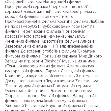
«Остров»Из фильма ЙоганутыеИз фильма
ПреступникИз сериала СверхестественноеИз
сериала Сладкая жизньИз фильма Голограмма для
короляИз фильма Первый мститель:
ПротивостояниеИз фильма КостиИз фильма Любовь
не по размеруOST ‘Глубоководный горизонт’Из
фильма Перепискаиз фильма ‘Призрачная
красота’Место встречи изменить нельзяOST
«Гений»из фильма ‘Красотка’Из фильма Алиса в
ЗазеркальеИз фильма 1+1 (Неприкасаемые)Из
фильма До встречи с тобойиз фильма ‘Скрытые
фигуры’из фильма Призывиз сериала ‘Мир Дикого
Запада’из игр серии ‘Bioshock’ Музыка из аниме
«Темный дворецкий»из фильма ‘Американская
пастораль’Из фильма Тарзан. ЛегендаИз фильма
Красавица и чудовище ‘Искусственный интеллект.
Доступ неограничен»Люди в черном 3’из фильма
‘Планетариум’Из фильма ПрогулкаИз сериала
ЧужестранкаИз сериала Элементарноиз сериала
‘Обратная сторона Луны’Из фильма ВаркрафтИз
фильма Громче, чем бомбыиз мультфильма
‘Зверопой’Из фильма БруклинИз фильма Игра на
понижениеИз фильма Зачарованнаяиз фильма