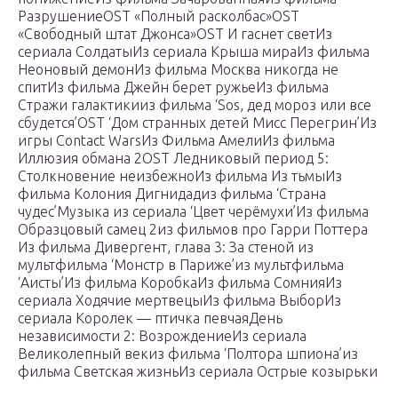
РазрушениеOST «Полный расколбас»OST
«Свободный штат Джонса»OST И гаснет светИз
сериала СолдатыИз сериала Крыша мираИз фильма
Неоновый демонИз фильма Москва никогда не
спитИз фильма Джейн берет ружьеИз фильма
Стражи галактикииз фильма ‘Sos, дед мороз или все
сбудется’OST ‘Дом странных детей Мисс Перегрин’Из
игры Contact WarsИз Фильма АмелиИз фильма
Иллюзия обмана 2OST Ледниковый период 5:
Столкновение неизбежноИз фильма Из тьмыИз
фильма Колония Дигнидадиз фильма ‘Страна
чудес’Музыка из сериала ‘Цвет черёмухи’Из фильма
Образцовый самец 2из фильмов про Гарри Поттера
Из фильма Дивергент, глава 3: За стеной из
мультфильма ‘Монстр в Париже’из мультфильма
‘Аисты’Из фильма КоробкаИз фильма СомнияИз
сериала Ходячие мертвецыИз фильма ВыборИз
сериала Королек — птичка певчаяДень
независимости 2: ВозрождениеИз сериала
Великолепный векиз фильма ‘Полтора шпиона’из
фильма Светская жизньИз сериала Острые козырьки