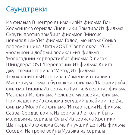
Саундтреки
Из фильма В центре вниманияИз фильма Ван
ХельсингИз сериала Дневники ВампираИз фильма
Скауты против зомбииз фильмов ‘Миссия
невыполнима’Из фильма Голодные игры: Сойка-
пересмешница. Часть 2OST ‘Свет в океане’OST
«Большой и добрый великан»из фильма
‘Новогодний корпоратив’из фильма ‘Список
Шиндлера’ OST ‘Перевозчик’Из фильма Книга
джунглейиз сериала ‘Метод’Из фильма
ТелохранительИз сериала Изменыиз фильма
Мистериум. Тьма в бутылкеиз фильма ‘Пассажиры’из
фильма ТишинаИз сериала Кухня. 6 сезониз фильма
‘Расплата’ Из фильма Человек-муравейиз фильма
ПриглашениеИз фильма Бегущий в лабиринте 2из
фильма ‘Молот’из фильма ‘Инкарнация’Из фильма
Савва. Сердце воинаИз сериала Легко ли быть
молодымиз сериала ‘Ольга’Из сериала Хроники
ШаннарыИз фильма Самый лучший деньИз фильма
Соседи. На тропе войныМузыка из сериала