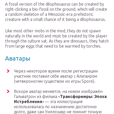
A fossil version of the dilophosaurus can be created by
right-clicking a bio-fossil on the ground, which will create
a random skeleton of a Mesozoic-era prehistoric
creature with a small chance of it being a dilophosaurus.
Like most other mobs in the mod, they do not spawn
naturally in the world and must be created by the player
through the culture vat. As they are dinosaurs, they hatch
from large eggs that need to be warmed by torches.
Аватары
Через некоторое время после регистрации
участник поставил себе аватар с Альтаиром
(четвероногим существом из игры Spore).
Вскоре аватар меняется, на новом изображён
Гальватрон из фильма «
Трансформеры: Эпоха
Истребления
» — эта иллюстрация
использовалась по назначению достаточно
долго, даже сам Уиллозавр не помнит точную