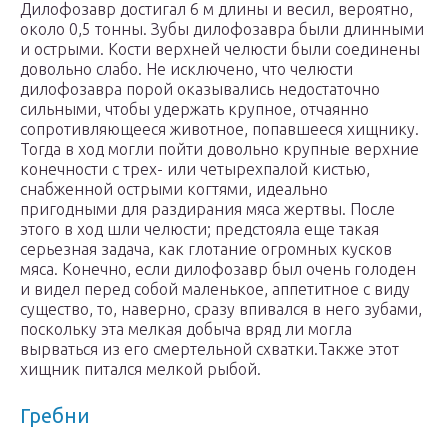
Дилофозавр достигал 6 м длины и весил, вероятно,
около 0,5 тонны. Зубы дилофозавра были длинными
и острыми. Кости верхней челюсти были соединены
довольно слабо. Не исключено, что челюсти
дилофозавра порой оказывались недостаточно
сильными, чтобы удержать крупное, отчаянно
сопротивляющееся животное, попавшееся хищнику.
Тогда в ход могли пойти довольно крупные верхние
конечности с трех- или четырехпалой кистью,
снабженной острыми когтями, идеально
пригодными для раздирания мяса жертвы. После
этого в ход шли челюсти; предстояла еще такая
серьезная задача, как глотание огромных кусков
мяса. Конечно, если дилофозавр был очень голоден
и видел перед собой маленькое, аппетитное с виду
существо, то, наверно, сразу впивался в него зубами,
поскольку эта мелкая добыча вряд ли могла
вырваться из его смертельной схватки.Также этот
хищник питался мелкой рыбой.
Гребни