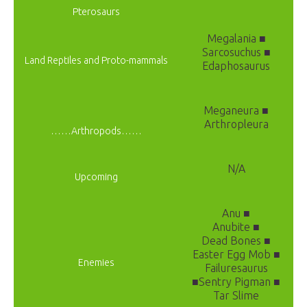
Pterosaurs
Megalania ■
Sarcosuchus ■
Land Reptiles and Proto-mammals
Edaphosaurus
Meganeura ■
Arthropleura
……Arthropods……
N/A
Upcoming
Anu ■
Anubite ■
Dead Bones ■
Easter Egg Mob ■
Enemies
Failuresaurus
■Sentry Pigman ■
Tar Slime