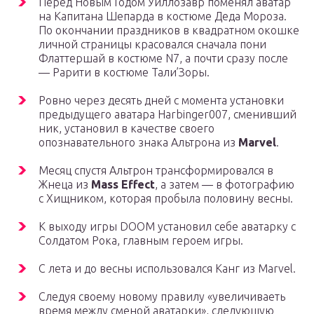
Перед Новым Годом Уиллозавр поменял аватар
на Капитана Шепарда в костюме Деда Мороза.
По окончании праздников в квадратном окошке
личной страницы красовался сначала пони
Флаттершай в костюме N7, а почти сразу после
— Рарити в костюме Тали’Зоры.
Ровно через десять дней с момента установки
предыдущего аватара Harbinger007, сменивший
ник, установил в качестве своего
опознавательного знака Альтрона из
Marvel
.
Месяц спустя Альтрон трансформировался в
Жнеца из
Mass Effect
, а затем — в фотографию
с Хищником, которая пробыла половину весны.
К выходу игры DOOM установил себе аватарку с
Солдатом Рока, главным героем игры.
С лета и до весны использовался Канг из Marvel.
Следуя своему новому правилу «увеличиваеть
время между сменой аватарки», следующую