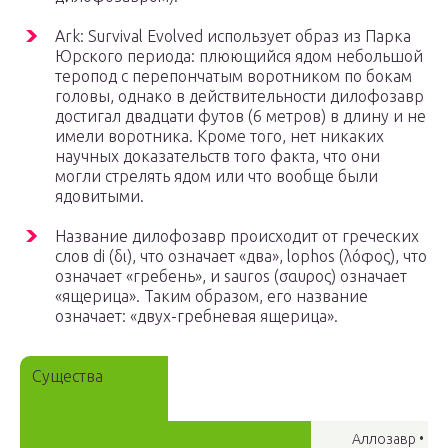
Ark: Survival Evolved использует образ из Парка
Юрского периода: плюющийся ядом небольшой
теропод с перепончатым воротником по бокам
головы, однако в действительности дилофозавр
достигал двадцати футов (6 метров) в длину и не
имели воротника. Кроме того, нет никаких
научных доказательств того факта, что они
могли стрелять ядом или что вообще были
ядовитыми.
Название дилофозавр происходит от греческих
слов di (δι), что означает «два», lophos (λόφος), что
означает «гребень», и sauros (σαυρος) означает
«ящерица». Таким образом, его название
означает: «двух-гребневая ящерица».
Существа
Аллозавр •