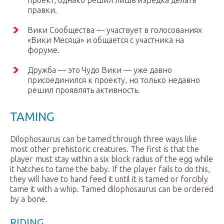
проект, однако решил лишь изредка делать
правки.
Вики Сообщества — участвует в голосованиях
«Вики Месяца» и общается с участника на
форуме.
Дружба — это Чудо Вики — уже давно
присоединился к проекту, но только недавно
решил проявлять активность.
TAMING
Dilophosaurus can be tamed through three ways like
most other prehistoric creatures. The first is that the
player must stay within a six block radius of the egg while
it hatches to tame the baby. If the player fails to do this,
they will have to hand feed it until it is tamed or forcibly
tame it with a whip. Tamed dilophosaurus can be ordered
by a bone.
RIDING