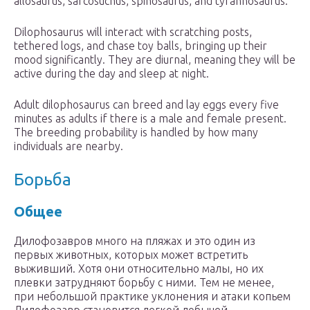
allosaurus, sarcosuchus, spinosaurus, and tyrannosaurus.
Dilophosaurus will interact with scratching posts,
tethered logs, and chase toy balls, bringing up their
mood significantly. They are diurnal, meaning they will be
active during the day and sleep at night.
Adult dilophosaurus can breed and lay eggs every five
minutes as adults if there is a male and female present.
The breeding probability is handled by how many
individuals are nearby.
Борьба
Общее
Дилофозавров много на пляжах и это один из
первых животных, которых может встретить
выживший. Хотя они относительно малы, но их
плевки затрудняют борьбу с ними. Тем не менее,
при небольшой практике уклонения и атаки копьем