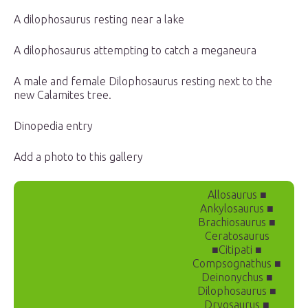
A dilophosaurus resting near a lake
A dilophosaurus attempting to catch a meganeura
A male and female Dilophosaurus resting next to the
new Calamites tree.
Dinopedia entry
Add a photo to this gallery
Allosaurus ■
Ankylosaurus ■
Brachiosaurus ■
Ceratosaurus
■Citipati ■
Compsognathus ■
Deinonychus ■
Dilophosaurus ■
Dryosaurus ■