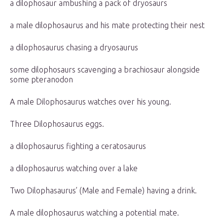
a dilophosaur ambushing a pack of dryosaurs
a male dilophosaurus and his mate protecting their nest
a dilophosaurus chasing a dryosaurus
some dilophosaurs scavenging a brachiosaur alongside
some pteranodon
A male Dilophosaurus watches over his young.
Three Dilophosaurus eggs.
a dilophosaurus fighting a ceratosaurus
a dilophosaurus watching over a lake
Two Dilophasaurus’ (Male and Female) having a drink.
A male dilophosaurus watching a potential mate.