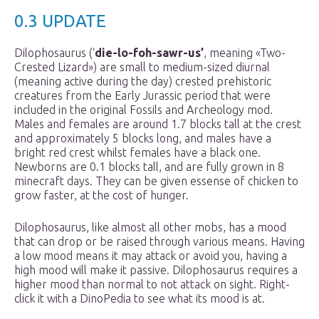
0.3 UPDATE
Dilophosaurus (‘
die-lo-foh-sawr-us’
, meaning «Two-
Crested Lizard») are small to medium-sized diurnal
(meaning active during the day) crested prehistoric
creatures from the Early Jurassic period that were
included in the original Fossils and Archeology mod.
Males and females are around 1.7 blocks tall at the crest
and approximately 5 blocks long, and males have a
bright red crest whilst females have a black one.
Newborns are 0.1 blocks tall, and are fully grown in 8
minecraft days. They can be given essense of chicken to
grow faster, at the cost of hunger.
Dilophosaurus, like almost all other mobs, has a mood
that can drop or be raised through various means. Having
a low mood means it may attack or avoid you, having a
high mood will make it passive. Dilophosaurus requires a
higher mood than normal to not attack on sight. Right-
click it with a DinoPedia to see what its mood is at.