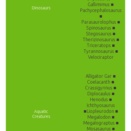
Gallimimus ■
Dinosaurs
Pachycephalosaurus
■
Parasaurolophus ■
Spinosaurus ■
Stegosaurus ■
Therizinosaurus ■
Triceratops ■
Tyrannosaurus ■
Velociraptor
Alligator Gar ■
Coelacanth ■
Crassigyrinus ■
Diplocaulus ■
Henodus ■
Ichthyosaurus
■Liopleurodon ■
Aquatic
Creatures
Megalodon ■
Megalograptus ■
Mosasaurus ■