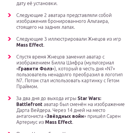
дату её установки.
Следующие 2 аватара представляли собой
изображения бронированного Альтаира,
стоящего на задних лапах.
Следующие 3 иллюстрировали Жнецов из игр
Mass Effect
.
Спустя время Жнецов заменил аватар с
изображением Билла Шифра (мультсериал
«
Гравити Фолз
»), который в честь дня «N7»
пользователь ненадолго преобразил в логотип
N7. Потом стал использовать картинку с Гетом
Праймом.
За два дня до выхода игры
Star Wars:
Battlefront
аватар был сменён на изображение
Дарта Вейдера. Через 14 дней на место
антагониста «
Звёздных войн
» пришёл Сарен
Артериус из
Mass Effect
.