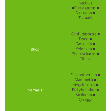
Nautilus
■Plesiosaurus ■
Sturgeon ■
Tiktaalik
Confuciusornis ■
Dodo ■
Gastornis ■
Kelenken ■
Birds
Phorusrhacos ■
Titanis
Elasmotherium ■
Mammoth ■
Megaloceros ■
Platybelodon ■
Mammals
Smilodon ■
Quagga