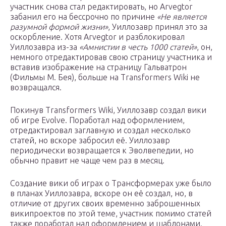
участник снова стал редактировать, но Arvegtor
забанил его на бессрочно по причине
«Не является
разумной формой жизни»
, Уиллозавр принял это за
оскорбление. Хотя Arvegtor и разблокировал
Уиллозавра из-за
«Амнистии в честь 1000 статей»
, он,
немного отредактировав свою страницу участника и
вставив изображение на страницу Гальватрон
(Фильмы М. Бея), больше на Transformers Wiki не
возвращался.
Покинув Transformers Wiki, Уиллозавр создал вики
об игре Evolve. Поработал над оформлением,
отредактировал заглавную и создал несколько
статей, но вскоре забросил её. Уиллозавр
периодически возвращается к Эволвепедии, но
обычно правит не чаще чем раз в месяц.
Создание вики об играх о Трансформерах уже было
в планах Уиллозавра, вскоре он её создал, но, в
отличие от других своих временно заброшенных
википроектов по этой теме, участник помимо статей
также поработал над оформлением и шаблонами.