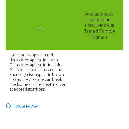
Archaeologist
Villager ■
Fossil Model ■
Misc
Tamed Zombie
Pigman
Carnivores appear in red.
Herbivores appear in green.
Omnivores appear in light blue.
Piscivores appear in dark blue.
Enemies/misc appear in brown.
means the creature can break
blocks. means the creature is an
apex predator/boss.
Описание