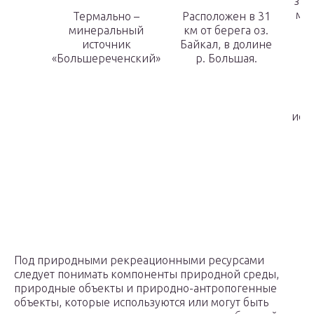
заб
мыш
Термально –
Расположен в 31
минеральный
км от берега оз.
источник
Байкал, в долине
«Большереченский»
р. Большая.
исс
к
ф
Под природными рекреационными ресурсами
следует понимать компоненты природной среды,
природные объекты и природно-антропогенные
объекты, которые используются или могут быть