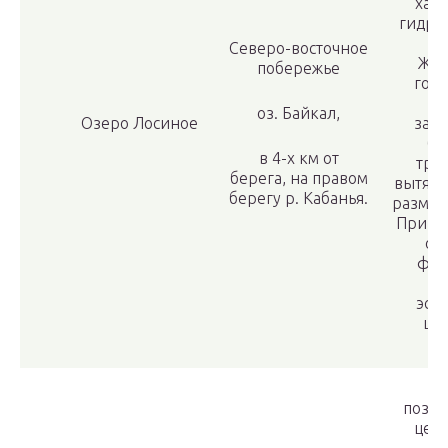
хар
гидро
о
Северо-восточное
Жив
побережье
гор
о
оз. Байкал,
Озеро Лосиное
зал
бе
в 4-х км от
тре
берега, на правом
вытяну
берегу р. Кабанья.
размер
Привл
об
фот
о
эст
це
позна
ценн