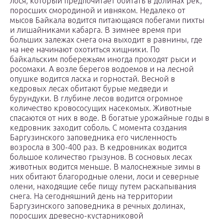
лося, который предпочитает обитать в долинах рек,
поросших смородиной и ивняком. Недалеко от
мысов Байкала водится питающаяся побегами пихты
и лишайниками кабарга. В зимнее время при
больших залежах снега она выходит в равнины, где
на нее начинают охотиться хищники. По
байкальским побережьям иногда проходят рыси и
росомахи. А возле берегов водоемов и на лесной
опушке водится ласка и горностай. Весной в
кедровых лесах обитают бурые медведи и
бурундуки. В глубине лесов водится огромное
количество кровососущих насекомых. Животные
спасаются от них в воде. В богатые урожайные годы в
кедровник заходит соболь. С момента создания
Баргузинского заповедника его численность
возросла в 300-400 раз. В кедровниках водится
большое количество грызунов. В сосновых лесах
животных водится меньше. В малоснежные зимы в
них обитают благородные олени, лоси и северные
олени, находящие себе пищу путем раскапывания
снега. На сегодняшний день на территории
Баргузинского заповедника в речных долинах,
поросших древесно-кустарниковой