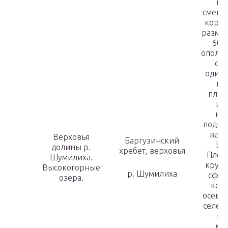
пр
смеще
корен
размер
60 м
оползн
об
одино
по
плот
це
не
подпр
вдол
Верховья
Баргузинский
Шу
долины р.
хребет, верховья
Плот
Шумилиха.
крупн
Высокогорные
р. Шумилиха
сфор
озера.
ком
осевш
селев
гл
ма