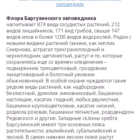
заповедник
Флора Баргузинского заповедника
насчитывает 874 вида сосудистых растений, 212
видов лишайников, 171 вид грибов, свыше 147
видов мхов и более 1200 видов водорослей. Рядом с
новыми видами растений такими, как мятлик
Смирнова, астрагал трехграноплодный и
черноплодник щетинистый, растут и те, которые
сохранились еще со времен оледенения –
подмаренник трехцветковый, гроздовник
ланцетовидный и болотный ужовник
обыкновенный. В особой охране нуждаются такие
редкие виды растений, как надбородник
безлистный, дремлик зимовниковый, башмачки
настоящие, касатик гладкий, любка двулистная,
башмачки крупноцветковые, касатик низкий,
родиола розовая, башмачки пятнистые, рододендрон
Редовского и другие. Западные склоны хребта
Баргузинский имеют три основных пояса
растительности: альпийский, субальпийский и
лесной. В самом нижнем лесном поясе растут