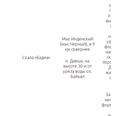
п
экз
пр
про
выве
су
о
«из
Мыс Инденский
удив
(мыс Черный), в 9
форму
км севернее
напо
скул
Скала «Бадма»
п. Давша, на
портре
высоте 30 м от
Для
уреза воды оз.
жите
Байкал
са
зн
Зага
непов
формы 
эст