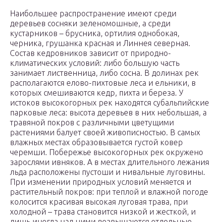
Наибольшее распространение имеют среди
деревьев сосняки зеленомошные, а среди
кустарников – брусника, ортилия однобокая,
черника, грушанка красная и Линнея северная.
Состав кедровников зависит от природно-
климатических условий: либо большую часть
занимает лиственница, либо сосна. В долинах рек
располагаются елово-пихтовые леса и ельники, в
которых смешиваются кедр, пихта и береза. У
истоков высокогорных рек находятся субальпийские
парковые леса: высота деревьев в них небольшая, а
травяной покров с различными цветущими
растениями балует своей живописностью. В самых
влажных местах образовывается густой ковер
черемши. Побережье высокогорных рек окружено
зарослями ивняков. А в местах длительного лежания
льда расположены пустоши и нивальные луговины.
При изменении природных условий меняется и
растительный покров: при теплой и влажной погоде
колосится красивая высокая луговая трава, при
холодной – трава становится низкой и жесткой, и
лишь иногда над ними возвышаются отдельные