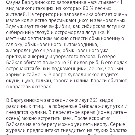
Фауна Баргузинского заповедника насчитывает 41
вид млекопитающих, из которых 80 % лесных
жителей. На территории заповедника обитает очень
малое количество пресмыкающихся и земноводных.
Здесь живут такие амфибии, как сибирская лягушка,
сибирский углозуб и остромордая лягушка. К
местным рептилиям можно отнести обыкновенную
гадюку, обыкновенного щитомордника,
живородящую ящерицу, обыкновенного ужа,
прыткую ящерицу и узорчатого полоза. В озере
Байкал обитает примерно 50 видов рыб. В его водах
встречаются бычки-подкаменщики, ленок, черный
хариус и таймень. В озере Кудалдинское водится
окунь, щука, гольян, сорога и налим. Караси обитают
в карасевых озерах.
В Баргузинском заповеднике живут 265 видов
различных птиц. На побережье Байкала живут утки и
гнездятся кулики. В перелетное время (конец лета –
осень) можно встретить чаек. После вскрытия
Байкала на его берегу можно увидеть нерпу. Серые
журавли предпочитают гнездиться на глухих болотах.