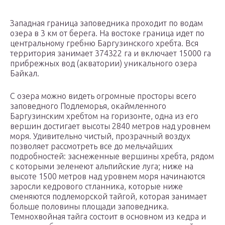
Западная граница заповедника проходит по водам
озера в 3 км от берега. На востоке граница идет по
центральному гребню Баргузинского хребта. Вся
территория занимает 374322 га и включает 15000 га
прибрежных вод (акватории) уникального озера
Байкал.
С озера можно видеть огромные просторы всего
заповедного Подлеморья, окаймленного
Баргузинским хребтом на горизонте, одна из его
вершин достигает высоты 2840 метров над уровнем
моря. Удивительно чистый, прозрачный воздух
позволяет рассмотреть все до мельчайших
подробностей: заснеженные вершины хребта, рядом
с которыми зеленеют альпийские луга; ниже на
высоте 1500 метров над уровнем моря начинаются
заросли кедрового стланника, которые ниже
сменяются подлеморской тайгой, которая занимает
больше половины площади заповедника.
Темнохвойная тайга состоит в основном из кедра и