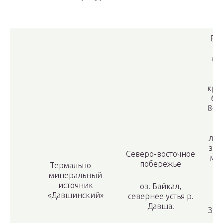
Вод
ми
кре
65-
8-1
8,
П
леч
заб
Северо-восточное
мыш
побережье
Термально —
минеральный
источник
оз. Байкал,
«Давшинский»
севернее устья р.
Давша.
Зак