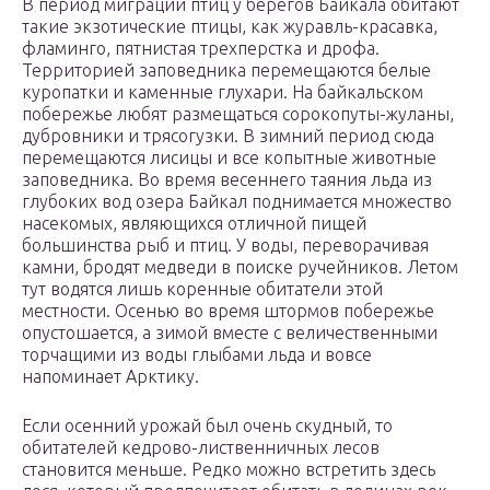
В период миграции птиц у берегов Байкала обитают
такие экзотические птицы, как журавль-красавка,
фламинго, пятнистая трехперстка и дрофа.
Территорией заповедника перемещаются белые
куропатки и каменные глухари. На байкальском
побережье любят размещаться сорокопуты-жуланы,
дубровники и трясогузки. В зимний период сюда
перемещаются лисицы и все копытные животные
заповедника. Во время весеннего таяния льда из
глубоких вод озера Байкал поднимается множество
насекомых, являющихся отличной пищей
большинства рыб и птиц. У воды, переворачивая
камни, бродят медведи в поиске ручейников. Летом
тут водятся лишь коренные обитатели этой
местности. Осенью во время штормов побережье
опустошается, а зимой вместе с величественными
торчащими из воды глыбами льда и вовсе
напоминает Арктику.
Если осенний урожай был очень скудный, то
обитателей кедрово-лиственничных лесов
становится меньше. Редко можно встретить здесь