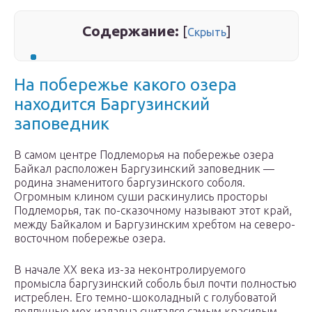
Содержание:
[
]
Скрыть
На побережье какого озера
находится Баргузинский
заповедник
В самом центре Подлеморья на побережье озера
Байкал расположен Баргузинский заповедник —
родина знаменитого баргузинского соболя.
Огромным клином суши раскинулись просторы
Подлеморья, так по-сказочному называют этот край,
между Байкалом и Баргузинским хребтом на северо-
восточном побережье озера.
В начале ХХ века из-за неконтролируемого
промысла баргузинский соболь был почти полностью
истреблен. Его темно-шоколадный с голубоватой
подпушью мех издавна считался самым красивым,