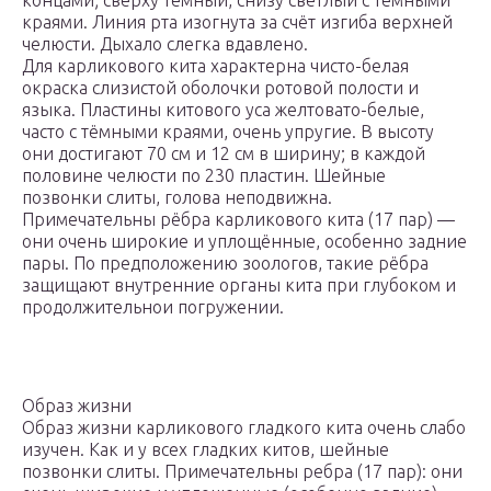
концами; сверху тёмный, снизу светлый с тёмными
краями. Линия рта изогнута за счёт изгиба верхней
челюсти. Дыхало слегка вдавлено.
Для карликового кита характерна чисто-белая
окраска слизистой оболочки ротовой полости и
языка. Пластины китового уса желтовато-белые,
часто с тёмными краями, очень упругие. В высоту
они достигают 70 см и 12 см в ширину; в каждой
половине челюсти по 230 пластин. Шейные
позвонки слиты, голова неподвижна.
Примечательны рёбра карликового кита (17 пар) —
они очень широкие и уплощённые, особенно задние
пары. По предположению зоологов, такие рёбра
защищают внутренние органы кита при глубоком и
продолжительнои погружении.
Образ жизни
Образ жизни карликового гладкого кита очень слабо
изучен. Как и у всех гладких китов, шейные
позвонки слиты. Примечательны ребра (17 пар): они