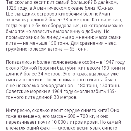
Так сколько весит кит самый большой? В далёком,
1926 году, в Атлантическом океане близ Южных
Шетландских островов китобоями был пойман
экземпляр длиной более 33-х метров. К сожалению,
тогда ещё не было оборудования, на котором можно
было точно взвесить выловленную добычу. Но
промысловики были едины во мнении: масса самки
кита — не меньше 150 тонн. Для сравнения – вес,
гружённого лесом вагона — 65 тонн.
Попадались и более полновесные особи – в 1947 году
около Южной Георгии был убит кит весом 190 тонн и
длиной более 34 метров. Этого красавца люди уже
смогли взвесить. После пойманного гиганта было
ещё несколько рекордсменов – 180 тонн, 130 тонн.
Советские моряки в 1964 году смогли забить 135-
тонного кита длиной 30 метров.
Интересно, сколько весит сердце синего кита? Оно
тоже взвешено, его масса – 600 – 700 кг, и оно
перекачивает почти 10 000 литров крови. Но самый
впечатляющий факт — сколько весит язык синего