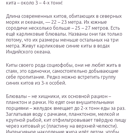
кита – около 3 – 4-х тонн!
Длина современных китов, обитающих в северных
морях и океанах, — 22 – 23 метра. Их южные
сородичи несколько больше – 25 – 27 метров. Есть
ещё карликовые блювалы. Названы они так только
потому, что их размеры меньше остальных на три
метра. Живут карликовые синие киты в водах
Индийского океана.
Киты своего рода социофобы, они не любят жить в
стаях, это одиночки, самостоятельно добывающие
себе пропитание. Редко можно встретить группу
синих китов из 3-х особей.
Блювалы – не хищники, их основной рацион –
планктон и рачки. Но едят они внушительными
порциями – желудок вмещает до 2-х тонн еды за раз.
Заглатывая воду с рачками, планктоном, мелкой и
крупной рыбой, кит отфильтровывает твёрдую пищу
через китовый ус (пластину на верхней челюсти).
Интенсивное накопление жира идёт летом, чтобы