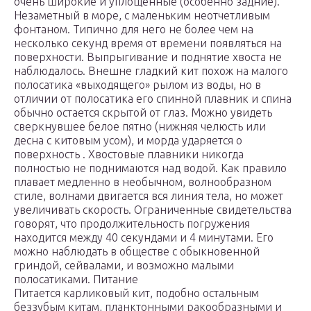
очень широкие и уплощенные (особенно задние).
Незаметный в море, с маленьким неотчетливым
фонтаном. Типично для него не более чем на
несколько секунд время от времени появляться на
поверхности. Выпрыгивание и поднятие хвоста не
наблюдалось. Внешне гладкий кит похож на малого
полосатика «выходящего» рылом из воды, но в
отличии от полосатика его спинной плавник и спина
обычно остается скрытой от глаз. Можно увидеть
сверкнувшее белое пятно (нижняя челюсть или
десна с китовым усом), и морда ударяется о
поверхность . Хвостовые плавники никогда
полностью не поднимаются над водой. Как правило
плавает медленно в необычном, волнообразном
стиле, волнами двигается вся линия тела, но может
увеличивать скорость. Ограниченные свидетельства
говорят, что продолжительность погружения
находится между 40 секундами и 4 минутами. Его
можно наблюдать в обществе с обыкновенной
гриндой, сейвалами, и возможно малыми
полосатиками. Питание
Питается карликовый кит, подобно остальным
беззубым китам, планктонными ракообразными и