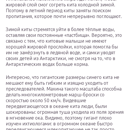
жировой слой смог согреть кита холодной зимой.
Поэтому в летний период киты заняты поиском
пропитания, которое почти непрерывно поглощают.
Зимой киты стремятся уйти в более тёплые воды,
оставляя свои постоянные «пастбища». Вероятно, это
связано с тем, что китовые малыши не имеют
хорошей жировой прослойки, которая помогла бы
им не замёрзнуть в ледяной воде, и самки уводят
своих детей из Антарктики, не смотря на то, что в
Антарктических водах больше корма.
Интересно, что гигантские размеры синего кита не
мешают ему быть гибким и изящно уходить от
преследователей. Махина такого масштаба способна
делать многокилометровые марш-броски со
скоростью около 50 км/ч. Видевшие
передвигающегося в океане кита люди, были
шокированы: огромная туша уходила из поля зрения
в мгновение ока. Видимо, поэтому гигант плохо
изучен ихтиологами: в огромном океане быстро
передвигающееся млекопитающее не так просто