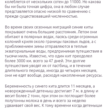
колеблется от нескольких сотен до 11000. Но какова
бы ни была точная цифра, она в любом случае
представляется опасно низкой по сравнению с
прежде существовавшей численностью.
Во время своих сезонных миграций синие киты
покрывают очень большие расстояния. Летом они
обитают в полярных водах, пасясь среди огромных
колоний криля около границы паковых льдов, а с
приближением зимы отправляются в теплые
экваториальные воды, предпринимая путешествия в
тысячи миль. Известно, что один кит преодолел
более 3000 км. всего за 47 дней. Эти долгие
путешествия уводят их от пастбищ, и в течение
длительного периода, иногда до четырех месяцев,
они не едят вообще, расходуя накопленные ресурсы.
Беременность у синего кита длится 11 месяцев, а
новорожденный детеныш достигает 7 м. в длину и
весит более 2 тонн, при этом он поглощает более
полутонны молока в день и всего за неделю
удваивает свой вес. К тому времени когда детеныши