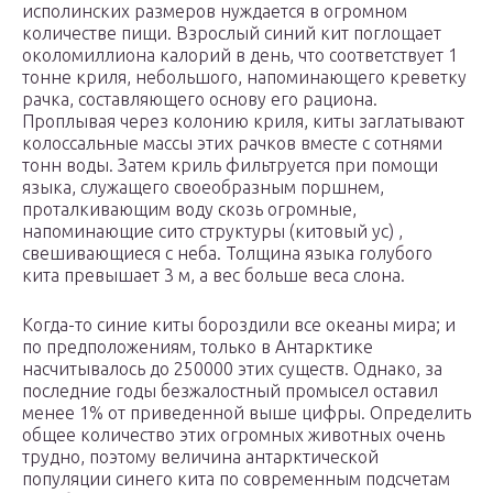
исполинских размеров нуждается в огромном
количестве пищи. Взрослый синий кит поглощает
околомиллиона калорий в день, что соответствует 1
тонне криля, небольшого, напоминающего креветку
рачка, составляющего основу его рациона.
Проплывая через колонию криля, киты заглатывают
колоссальные массы этих рачков вместе с сотнями
тонн воды. Затем криль фильтруется при помощи
языка, служащего своеобразным поршнем,
проталкивающим воду скозь огромные,
напоминающие сито структуры (китовый ус) ,
свешивающиеся с неба. Толщина языка голубого
кита превышает 3 м, а вес больше веса слона.
Когда-то синие киты бороздили все океаны мира; и
по предположениям, только в Антарктике
насчитывалось до 250000 этих существ. Однако, за
последние годы безжалостный промысел оставил
менее 1% от приведенной выше цифры. Определить
общее количество этих огромных животных очень
трудно, поэтому величина антарктической
популяции синего кита по современным подсчетам