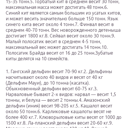
15-35 тонн.5. Горбатый кит в среднем весит 30 тонн,
максимальная масса может достигать 48 тонн.6.
Синий кит является самым большим из усатых китов,
и может весить значительно больше 150 тонн. Язык
синего кита весит около 4 тонн.7. Финвал весит в
среднем 40-70 тонн. Вес новорожденного детеныша
достигает 1800 кг.8. Сейвал весит около 30 тонн.9.
Малый полосатик весит в среднем 4-5 тонн,
максимальный вес может достигать 14 тонн.10.
Полосатик Брайда весит от 16 до 25 тонн.Зубатые
киты делятся на 10 семейств.
1. Гангский дельфин весит 70-90 кг.2. Дельфины
насчитывают около 40 видов и весят от 40 кг
(Дельфин Мауи), до 10 тонна (касатка).
Обыкновенный дельфин весит 60-75 кг.3.
Нарваловые бывают 2-х видов: нарвал — весит 1,5
тонны, и белуха — весит 2 тонны.4. Амазонский
дельфин (иния) весит 98-205 кг.5. Кашалот весит
около 50 тонн.6. Карликовые кашалоты весят не
более 400 кг.7. Клюворыловые киты весят от 1000 до
1500 кг.8. Ла-планский дельфин весит 20-60 кг.9.