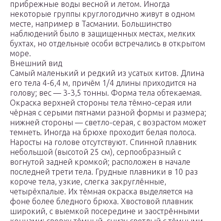
прибрежные воды весной и летом. Иногда
некоторые группы круглогодично живут в одном
месте, например в Тасмании. Большинство
наблюдений было в защищенных местах, мелких
бухтах, но отдельные особи встречались в открытом
море.
Внешний вид
Самый маленький и редкий из усатых китов. Длина
его тела 4-6,4 м, причём 1/4 длины приходится на
голову; вес — 3-3,5 тонны. Форма тела обтекаемая.
Окраска верхней стороны тела тёмно-серая или
чёрная с серыми пятнами разной формы и размера;
нижней стороны — светло-серая, с возрастом может
темнеть. Иногда на брюхе проходит белая полоса.
Наросты на голове отсутствуют. Спинной плавник
небольшой (высотой 25 см), серпообразный с
вогнутой задней кромкой; расположен в начале
последней трети тела. Грудные плавники в 10 раз
короче тела, узкие, слегка закруглённые,
четырёхпалые. Их тёмная окраска выделяется на
фоне более бледного брюха. Хвостовой плавник
широкий, с выемкой посередине и заострёнными