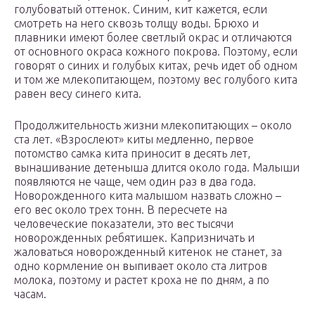
голубоватый оттенок. Синим, кит кажется, если
смотреть на него сквозь толщу воды. Брюхо и
плавники имеют более светлый окрас и отличаются
от основного окраса кожного покрова. Поэтому, если
говорят о синих и голубых китах, речь идет об одном
и том же млекопитающем, поэтому вес голубого кита
равен весу синего кита.
Продолжительность жизни млекопитающих – около
ста лет. «Взрослеют» киты медленно, первое
потомство самка кита приносит в десять лет,
вынашивание детеныша длится около года. Малыши
появляются не чаще, чем один раз в два года.
Новорожденного кита малышом назвать сложно –
его вес около трех тонн. В пересчете на
человеческие показатели, это вес тысячи
новорожденных ребятишек. Капризничать и
жаловаться новорожденный китенок не станет, за
одно кормление он выпивает около ста литров
молока, поэтому и растет кроха не по дням, а по
часам.