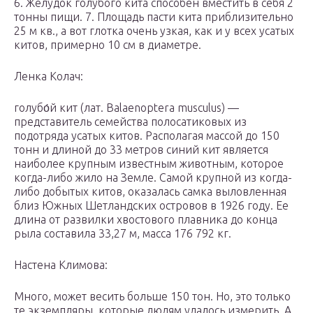
6. Желудок голубого кита способен вместить в себя 2
тонны пищи. 7. Площадь пасти кита приблизительно
25 м кв., а вот глотка очень узкая, как и у всех усатых
китов, примерно 10 см в диаметре.
Ленка Колач:
голубо́й кит (лат. Balaenoptera musculus) —
представитель семейства полосатиковых из
подотряда усатых китов. Располагая массой до 150
тонн и длиной до 33 метров синий кит является
наиболее крупным известным животным, которое
когда-либо жило на Земле. Самой крупной из когда-
либо добытых китов, оказалась самка выловленная
близ Южных Шетландских островов в 1926 году. Ее
длина от развилки хвостового плавника до конца
рыла составила 33,27 м, масса 176 792 кг.
Настена Климова:
Много, может весить больше 150 тон. Но, это только
те экземпляры, которые людям удалось измерить. А