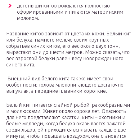
детеныши китов рождаются полностью
сформированными и питаются материнским
молоком.
Название китов зависит от цвета их кожи. Белый кит
или белуха, намного мельче своих крупных
собратьев синих китов, его вес около двух тонн,
вырастают они до шести метров. Можно сказать, что
вес взрослой белухи равен весу новорожденного
синего кита.
Внешний вид белого кита так же имеет свои
особенности: голова млекопитающего достаточно
выпуклая, а передние плавники короткие.
Белый кит питается стайной рыбой, ракообразными
и моллюсками. Живет около сорока лет. Опасность
для него представляют касатки, киты – охотники и
белые медведи, когда белуха оказывается зажатой
среди льдов, ей приходится всплывать каждые две
минуты, чтобы подышать воздухом, она становится