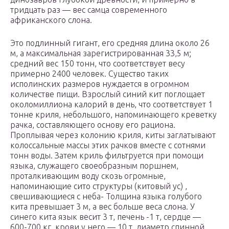
тридцать раз — вес самца современного
африканского слона.
Это подлинный гигант, его средняя длина около 26
м, а максимальная зарегистрированная 33,5 м;
средний вес 150 тонн, что соответствует весу
примерно 2400 человек. Существо таких
исполинских размеров нуждается в огромном
количестве пищи. Взрослый синий кит поглощает
околомиллиона калорий в день, что соответствует 1
тонне криля, небольшого, напоминающего креветку
рачка, составляющего основу его рациона.
Проплывая через колонию криля, киты заглатывают
колоссальные массы этих рачков вместе с сотнями
тонн воды. Затем криль фильтруется при помощи
языка, служащего своеобразным поршнем,
проталкивающим воду скозь огромные,
напоминающие сито структуры (китовый ус) ,
свешивающиеся с неба- Толщина языка голубого
кита превышает 3 м, а вес больше веса слона. У
синего кита язык весит 3 т, печень -1 т, сердце —
600-700 кг, крови у него — 10 т, диаметр спинной