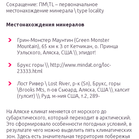
Сокращение: ПМ\TL – первоначальное
местонахождение минерала \ type locality
Местонахождения минералов
Грин-Монстер Маунтин (Green Monster
Mountain), 65 км к З от Кетчикан, о. Принца
Уэльского, Аляска, США \\ эпидот!
Брукс горы \\ http://www.mindat.org/loc-
23333.html
Лост Ривер \ Lost River, р-к (Sn), Брукс, горы
\Brooks Mts, п-ов Сьюард, Аляска, США \\ халсит
(гулсит) \\ Руд. м-ния США, т.2, 289-
На Аляске климат меняется от морского до
субарктического, который переходит в арктический.
Это сформировало особенности погодных условий, в
результате чего можно выделить пять климатических
зон. Здесь есть значительная территория побережья