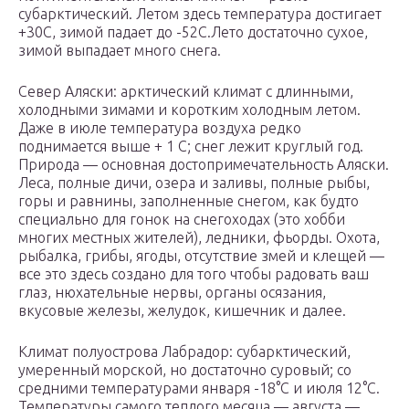
субарктический. Летом здесь температура достигает
+30С, зимой падает до -52С.Лето достаточно сухое,
зимой выпадает много снега.
Север Аляски: арктический климат с длинными,
холодными зимами и коротким холодным летом.
Даже в июле температура воздуха редко
поднимается выше + 1 С; снег лежит круглый год.
Природа — основная достопримечательность Аляски.
Леса, полные дичи, озера и заливы, полные рыбы,
горы и равнины, заполненные снегом, как будто
специально для гонок на снегоходах (это хобби
многих местных жителей), ледники, фьорды. Охота,
рыбалка, грибы, ягоды, отсутствие змей и клещей —
все это здесь создано для того чтобы радовать ваш
глаз, нюхательные нервы, органы осязания,
вкусовые железы, желудок, кишечник и далее.
Климат полуострова Лабрадор: субарктический,
умеренный морской, но достаточно суровый; со
средними температурами января -18°С и июля 12°С.
Температуры самого теплого месяца — августа —