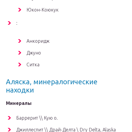
Юкон-Коюкук
:
Анкоридж
Джуно
Ситка
Аляска, минералогические
находки
Минералы
Баррерит \\ Кую о.
Джиллеспит \\ Драй-Делта \ Dry Delta, Alaska