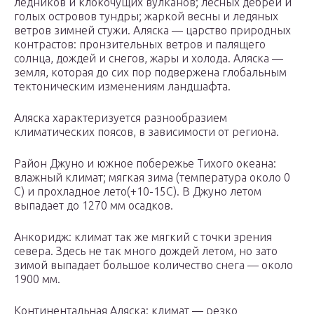
ледников и клокочущих вулканов; лесных дебрей и
голых островов тундры; жаркой весны и ледяных
ветров зимней стужи. Аляска — царство природных
контрастов: пронзительных ветров и палящего
солнца, дождей и снегов, жары и холода. Аляска —
земля, которая до сих пор подвержена глобальным
тектоническим изменениям ландшафта.
Аляска характеризуется разнообразием
климатических поясов, в зависимости от региона.
Район Джуно и южное побережье Тихого океана:
влажный климат; мягкая зима (температура около 0
С) и прохладное лето(+10-15С). В Джуно летом
выпадает до 1270 мм осадков.
Анкоридж: климат так же мягкий с точки зрения
севера. Здесь не так много дождей летом, но зато
зимой выпадает большое количество снега — около
1900 мм.
Континентальная Аляска: климат — резко