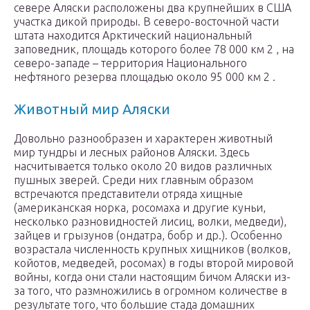
севере Аляски расположены два крупнейших в США
участка дикой природы. В северо-восточной части
штата находится Арктический национальный
заповедник, площадь которого более 78 000 км 2 , на
северо-западе – территория Национального
нефтяного резерва площадью около 95 000 км 2 .
Животный мир Аляски
Довольно разнообразен и характерен животный
мир тундры и лесных районов Аляски. Здесь
насчитывается только около 20 видов различных
пушных зверей. Среди них главным образом
встречаются представители отряда хищные
(американская норка, росомаха и другие куньи,
несколько разновидностей лисиц, волки, медведи),
зайцев и грызунов (ондатра, бобр и др.). Особенно
возрастала численность крупных хищников (волков,
койотов, медведей, росомах) в годы второй мировой
войны, когда они стали настоящим бичом Аляски из-
за того, что размножились в огромном количестве в
результате того, что большие стада домашних