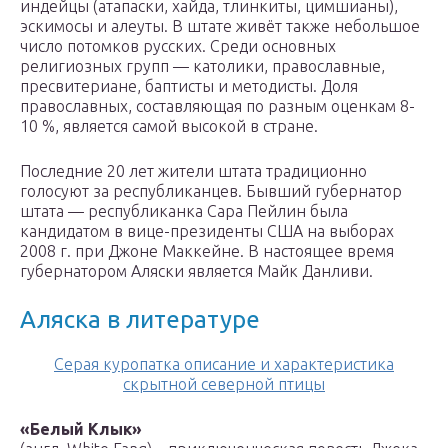
индейцы (атапаски, хайда, тлинкиты, цимшианы),
эскимосы и алеуты. В штате живёт также небольшое
число потомков русских. Среди основных
религиозных групп — католики, православные,
пресвитериане, баптисты и методисты. Доля
православных, составляющая по разным оценкам 8-
10 %, является самой высокой в стране.
Последние 20 лет жители штата традиционно
голосуют за республиканцев. Бывший губернатор
штата — республиканка Сара Пейлин была
кандидатом в вице-президенты США на выборах
2008 г. при Джоне Маккейне. В настоящее время
губернатором Аляски является Майк Данливи.
Аляска в литературе
Серая куропатка описание и характеристика
скрытной северной птицы
«Белый Клык»