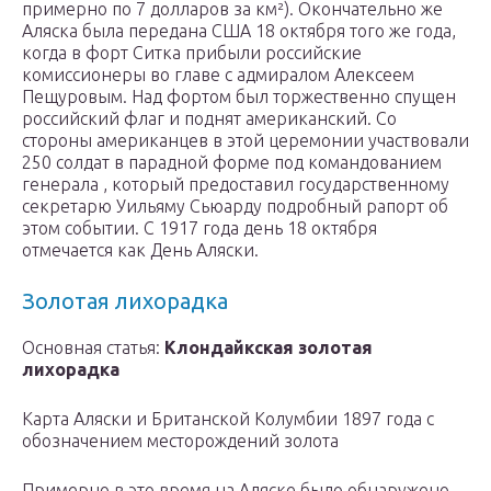
примерно по 7 долларов за км²). Окончательно же
Аляска была передана США 18 октября того же года,
когда в форт Ситка прибыли российские
комиссионеры во главе с адмиралом Алексеем
Пещуровым. Над фортом был торжественно спущен
российский флаг и поднят американский. Со
стороны американцев в этой церемонии участвовали
250 солдат в парадной форме под командованием
генерала , который предоставил государственному
секретарю Уильяму Сьюарду подробный рапорт об
этом событии. С 1917 года день 18 октября
отмечается как День Аляски.
Золотая лихорадка
Основная статья:
Клондайкская золотая
лихорадка
Карта Аляски и Британской Колумбии 1897 года с
обозначением месторождений золота
Примерно в это время на Аляске было обнаружено