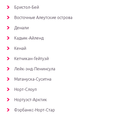
Бристол-Бей
Восточные Алеутские острова
Денали
Кадьяк-Айленд
Кенай
Кетчикан-Гейтуэй
Лейк-энд-Пенинсула
Матануска-Суситна
Норт-Слоуп
Нортуэст-Арктик
Фэрбанкс-Норт-Стар