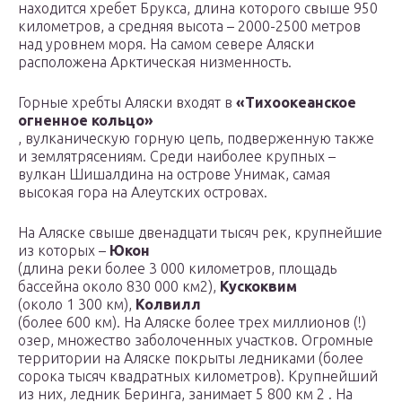
находится хребет Брукса, длина которого свыше 950
километров, а средняя высота – 2000-2500 метров
над уровнем моря. На самом севере Аляски
расположена Арктическая низменность.
Горные хребты Аляски входят в
«Тихоокеанское
огненное кольцо»
, вулканическую горную цепь, подверженную также
и землятрясениям. Среди наиболее крупных –
вулкан Шишалдина на острове Унимак, самая
высокая гора на Алеутских островах.
На Аляске свыше двенадцати тысяч рек, крупнейшие
из которых –
Юкон
(длина реки более 3 000 километров, площадь
бассейна около 830 000 км2),
Кускоквим
(около 1 300 км),
Колвилл
(более 600 км). На Аляске более трех миллионов (!)
озер, множество заболоченных участков. Огромные
территории на Аляске покрыты ледниками (более
сорока тысяч квадратных километров). Крупнейший
из них, ледник Беринга, занимает 5 800 км 2 . На