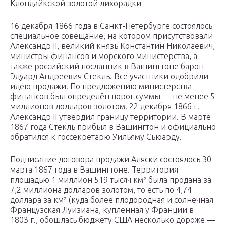
Клондайкской золотой лихорадки
16 декабря 1866 года в Санкт-Петербурге состоялось
специальное совещание, на котором присутствовали
Александр II, великий князь Константин Николаевич,
министры финансов и морского министерства, а
также российский посланник в Вашингтоне барон
Эдуард Андреевич Стекль. Все участники одобрили
идею продажи. По предложению министерства
финансов был определён порог суммы — не менее 5
миллионов долларов золотом. 22 декабря 1866 г.
Александр II утвердил границу территории. В марте
1867 года Стекль прибыл в Вашингтон и официально
обратился к госсекретарю Уильяму Сьюарду.
Подписание договора продажи Аляски состоялось 30
марта 1867 года в Вашингтоне. Территория
площадью 1 миллион 519 тысяч км² была продана за
7,2 миллиона долларов золотом, то есть по 4,74
доллара за км² (куда более плодородная и солнечная
Французская Луизиана, купленная у Франции в
1803 г., обошлась бюджету США несколько дороже —