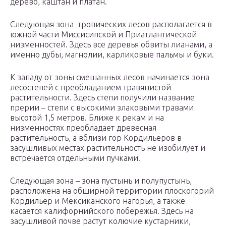
дерево, каштан и платан.
Следующая зона тропических лесов располагается в
южной части Миссисипской и Приатлантической
низменностей. Здесь все деревья обвиты лианами, а
именно дубы, магнолии, карликовые пальмы и буки.
К западу от зоны смешанных лесов начинается зона
лесостепей с преобладанием травянистой
растительности. Здесь степи получили название
прерии – степи с высокими злаковыми травами
высотой 1,5 метров. Ближе к рекам и на
низменностях преобладает древесная
растительность, а вблизи гор Кордильеров в
засушливых местах растительность не изобилует и
встречается отдельными пучками.
Следующая зона – зона пустынь и полупустынь,
расположена на обширной территории плоскогорий
Кордильер и Мексиканского нагорья, а также
касается калифорнийского побережья. Здесь на
засушливой почве растут колючие кустарники,