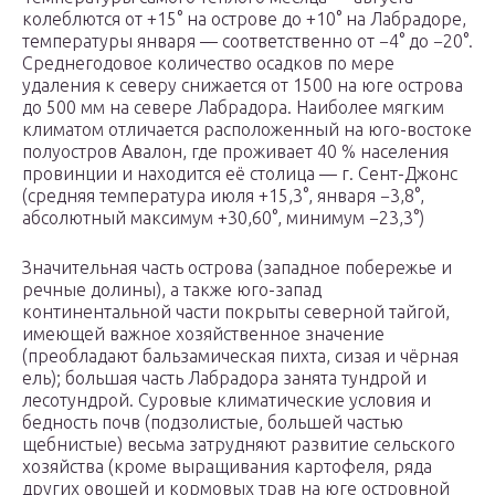
колеблются от +15° на острове до +10° на Лабрадоре,
температуры января — соответственно от −4° до −20°.
Среднегодовое количество осадков по мере
удаления к северу снижается от 1500 на юге острова
до 500 мм на севере Лабрадора. Наиболее мягким
климатом отличается расположенный на юго-востоке
полуостров Авалон, где проживает 40 % населения
провинции и находится её столица — г. Сент-Джонс
(средняя температура июля +15,3°, января −3,8°,
абсолютный максимум +30,60°, минимум −23,3°)
Значительная часть острова (западное побережье и
речные долины), а также юго-запад
континентальной части покрыты северной тайгой,
имеющей важное хозяйственное значение
(преобладают бальзамическая пихта, сизая и чёрная
ель); большая часть Лабрадора занята тундрой и
лесотундрой. Суровые климатические условия и
бедность почв (подзолистые, большей частью
щебнистые) весьма затрудняют развитие сельского
хозяйства (кроме выращивания картофеля, ряда
других овощей и кормовых трав на юге островной