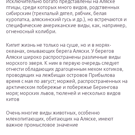
Исключительно богато представлены на Аляске
птицы, среди которых много видов, родственных
сибирским (трехпалый дятел, рябчик, белая
куропатка, аляскинский гусь и др.), но встречаются и
специфические американские виды, как, например,
огненосный колибри.
Кипит жизнь не только на суше, но и в морях-
океанах, омывающих берега Аляски. У берегов
Аляски широко распространены различные виды
морского зверя. К ним в первую очередь следует
отнести обладающих драгоценным мехом котиков,
проводящих на лежбищах островов Прибылова
время с мая по август; моржей, распространенных на
арктическом побережье и побережье Берингова
моря; морских львов, тюленей и несколько видов
китов
Очень многие виды животных, особенно
млекопитающих, обитающих на Аляске, имеют
важное промысловое значение