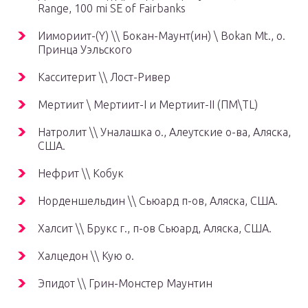
Range, 100 mi SE of Fairbanks
Иимориит-(Y) \\ Бокан-Маунт(ин) \ Bokan Mt., о.
Принца Уэльского
Касситерит \\ Лост-Ривер
Мертиит \ Мертиит-I и Мертиит-II (ПМ\TL)
Натролит \\ Уналашка о., Алеутские о-ва, Аляска,
США.
Нефрит \\ Кобук
Норденшельдин \\ Сьюард п-ов, Аляска, США.
Халсит \\ Брукс г., п-ов Сьюард, Аляска, США.
Халцедон \\ Кую о.
Эпидот \\ Грин-Монстер Маунтин