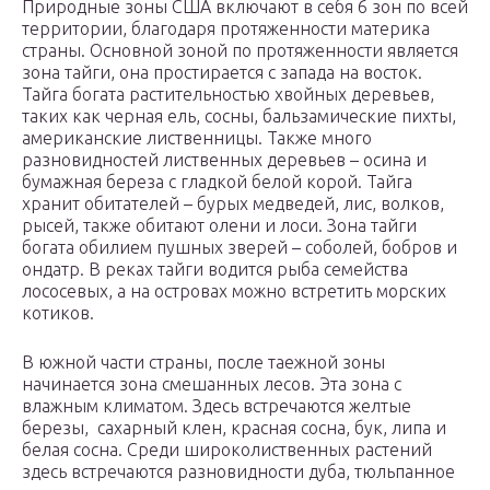
Природные зоны США включают в себя 6 зон по всей
территории, благодаря протяженности материка
страны. Основной зоной по протяженности является
зона тайги, она простирается с запада на восток.
Тайга богата растительностью хвойных деревьев,
таких как черная ель, сосны, бальзамические пихты,
американские лиственницы. Также много
разновидностей лиственных деревьев – осина и
бумажная береза с гладкой белой корой. Тайга
хранит обитателей – бурых медведей, лис, волков,
рысей, также обитают олени и лоси. Зона тайги
богата обилием пушных зверей – соболей, бобров и
ондатр. В реках тайги водится рыба семейства
лососевых, а на островах можно встретить морских
котиков.
В южной части страны, после таежной зоны
начинается зона смешанных лесов. Эта зона с
влажным климатом. Здесь встречаются желтые
березы, сахарный клен, красная сосна, бук, липа и
белая сосна. Среди широколиственных растений
здесь встречаются разновидности дуба, тюльпанное