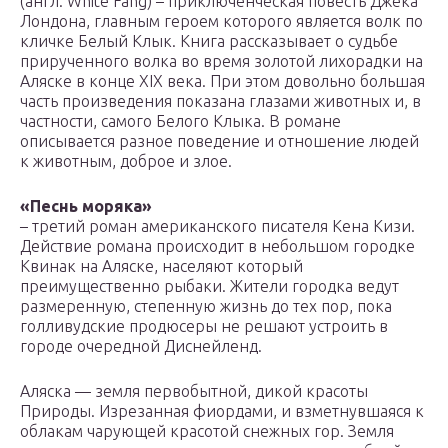
(англ. White Fang) – приключенческая повесть Джека
Лондона, главным героем которого является волк по
кличке Белый Клык. Книга рассказывает о судьбе
прирученного волка во время золотой лихорадки на
Аляске в конце XIX века. При этом довольно большая
часть произведения показана глазами животных и, в
частности, самого Белого Клыка. В романе
описывается разное поведение и отношение людей
к животным, доброе и злое.
«Песнь моряка»
– третий роман американского писателя Кена Кизи.
Действие романа происходит в небольшом городке
Квинак на Aляске, населяют который
преимущественно рыбаки. Жители городка ведут
размеренную, степенную жизнь до тех пор, пока
голливудские продюсеры не решают устроить в
городе очередной Диснейленд.
Аляска — земля первобытной, дикой красоты
Природы. Изрезанная фиордами, и взметнувшаяся к
облакам чарующей красотой снежных гор. Земля