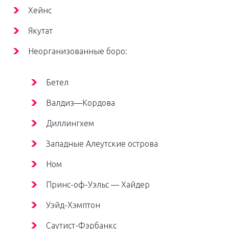
Хейнс
Якутат
Неорганизованные боро:
Бетел
Валдиз—Кордова
Диллингхем
Западные Алеутские острова
Ном
Принс-оф-Уэльс — Хайдер
Уэйд-Хэмптон
Саутист-Фэрбанкс