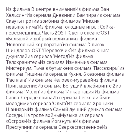
Из фильма В центре вниманияИз фильма Ван
ХельсингИз сериала Дневники ВампираИз фильма
Скауты против зомбииз фильмов ‘Миссия
невыполнима’Из фильма Голодные игры: Сойка-
пересмешница. Часть 2OST ‘Свет в океане’OST
«Большой и добрый великан»из фильма
‘Новогодний корпоратив’из фильма ‘Список
Шиндлера’ OST ‘Перевозчик’Из фильма Книга
джунглейиз сериала ‘Метод’Из фильма
ТелохранительИз сериала Изменыиз фильма
Мистериум. Тьма в бутылкеиз фильма ‘Пассажиры’из
фильма ТишинаИз сериала Кухня. 6 сезониз фильма
‘Расплата’ Из фильма Человек-муравейиз фильма
ПриглашениеИз фильма Бегущий в лабиринте 2из
фильма ‘Молот’из фильма ‘Инкарнация’Из фильма
Савва. Сердце воинаИз сериала Легко ли быть
молодымиз сериала ‘Ольга’Из сериала Хроники
ШаннарыИз фильма Самый лучший деньИз фильма
Соседи. На тропе войныМузыка из сериала
«Остров»Из фильма ЙоганутыеИз фильма
ПреступникИз сериала СверхестественноеИз