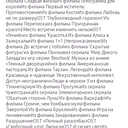
сериала Сладкая жизньИз фильма Голограмма для
короляИз фильма Первый мститель:
ПротивостояниеИз фильма КостиИз фильма Любовь
не по размеруOST ‘Глубоководный горизонт’Из
фильма Перепискаиз фильма ‘Призрачная
красота’Место встречи изменить нельзяOST
«Гений»из фильма ‘Красотка’Из фильма Алиса в
ЗазеркальеИз фильма 1+1 (Неприкасаемые)Из
фильма До встречи с тобойиз фильма ‘Скрытые
фигуры’из фильма Призывиз сериала ‘Мир Дикого
Запада’из игр серии ‘Bioshock’ Музыка из аниме
«Темный дворецкий»из фильма ‘Американская
пастораль’Из фильма Тарзан. ЛегендаИз фильма
Красавица и чудовище ‘Искусственный интеллект.
Доступ неограничен»Люди в черном 3’из фильма
‘Планетариум’Из фильма ПрогулкаИз сериала
ЧужестранкаИз сериала Элементарноиз сериала
‘Обратная сторона Луны’Из фильма ВаркрафтИз
фильма Громче, чем бомбыиз мультфильма
‘Зверопой’Из фильма БруклинИз фильма Игра на
понижениеИз фильма Зачарованнаяиз фильма
РазрушениеOST «Полный расколбас»OST
«Свободный штат Джонса»OST И гаснет светИз