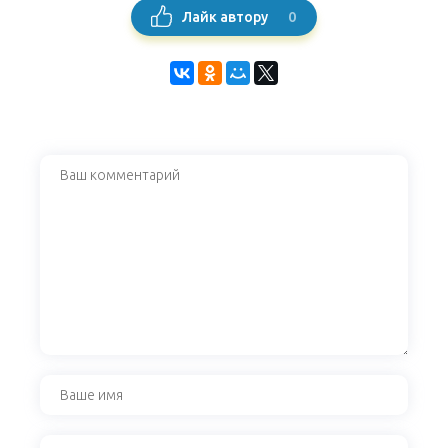
0
Лайк автору