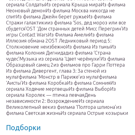
сериала СолдатыИз сериала Крыша мираИз фильма
Неоновый демонИз фильма Москва никогда не
спитИз фильма Джейн берет ружьеИз фильма
Стражи галактикииз фильма ‘Sos, дед мороз или все
сбудется’OST ‘Дом странных детей Мисс Перегрин’Из
игры Contact WarsИз Фильма АмелиИз фильма
Иллюзия обмана 2OST Ледниковый период 5:
Столкновение неизбежноИз фильма Из тьмыИз
фильма Колония Дигнидадиз фильма ‘Страна
чудес’Музыка из сериала ‘Цвет черёмухи’Из фильма
Образцовый самец 2из фильмов про Гарри Поттера
Из фильма Дивергент, глава 3: За стеной из
мультфильма ‘Монстр в Париже’из мультфильма
‘Аисты’Из фильма КоробкаИз фильма СомнияИз
сериала Ходячие мертвецыИз фильма ВыборИз
сериала Королек — птичка певчаяДень
независимости 2: ВозрождениеИз сериала
Великолепный векиз фильма ‘Полтора шпиона’из
фильма Светская жизньИз сериала Острые козырьки
Подборки