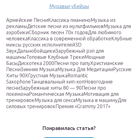
Муравьи убийцы
Армейские ПесниКлассика пианиноМузыка из
рекламыДетские песни из мультфильмовМузыка для
аэробикиСборник песен 70х годовДля любимого
человекаКлассика в современной обработкеКлубные
миксы русских исполнителей3D
ЗвукДальнобойщикиЗарубежный рэп для
машиныТоповые Клубные ТрекиМощные
БасыДискотека 2000Песни про папуХристианские
ПесниЗимняя МузыкаМузыка Для МедитацииРусские
Хиты 90ХГрустная МузыкаRomantic
SaxophoneТанцевальный хип-хопНовогодние
песниЗарубежные хиты 80 — 90Песни про
покемонаРомантическая МузыкаМотивация для
тренировокМузыка для сексаМузыка в машинуДля
силовых тренировокПремия «Grammy 2017»
Понравилась статья?