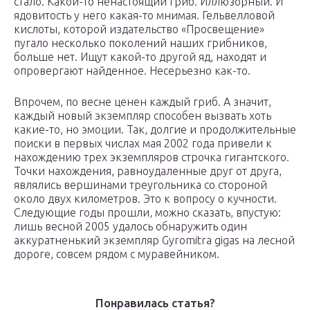
стало. Какой-то ненастоящий гриб. Иллюзорный. И
ядовитость у него какая-то мнимая. Гельвелловой
кислоты, которой издательство «Просвещение»
пугало несколько поколений наших грибников,
больше нет. Ищут какой-то другой яд, находят и
опровергают найденное. Несерьезно как-то.
Впрочем, по весне ценен каждый гриб. А значит,
каждый новый экземпляр способен вызвать хоть
какие-то, но эмоции. Так, долгие и продолжительные
поиски в первых числах мая 2002 года привели к
нахождению трех экземпляров строчка гигантского.
Точки нахождения, равноудаленные друг от друга,
являлись вершинами треугольника со стороной
около двух километров. Это к вопросу о кучности.
Следующие годы прошли, можно сказать, впустую:
лишь весной 2005 удалось обнаружить один
аккуратненький экземпляр Gyromitra gigas на лесной
дороге, совсем рядом с муравейником.
Понравилась статья?