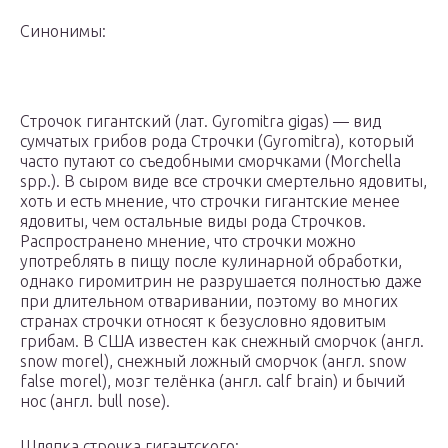
Синонимы:
Строчок гигантский (лат. Gyromitra gigas) — вид
сумчатых грибов рода Строчки (Gyromitra), который
часто путают со съедобными сморчками (Morchella
spp.). В сыром виде все строчки смертельно ядовиты,
хоть и есть мнение, что строчки гигантские менее
ядовиты, чем остальные виды рода Строчков.
Распространено мнение, что строчки можно
употреблять в пищу после кулинарной обработки,
однако гиромитрин не разрушается полностью даже
при длительном отваривании, поэтому во многих
странах строчки относят к безусловно ядовитым
грибам. В США известен как снежный сморчок (англ.
snow morel), снежный ложный сморчок (англ. snow
false morel), мозг телёнка (англ. calf brain) и бычий
нос (англ. bull nose).
Шляпка строчка гигантского: