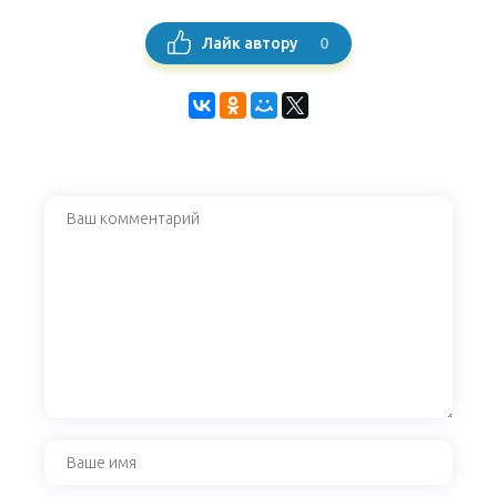
0
Лайк автору