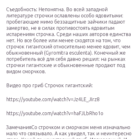
Съедобность: Непонятна. Во всей западной
литературе строчки ославлены особо ядовитыми:
пробегающие мимо беззащитные зайчики падают
замертво, не в силах противостоять ядовитым
испарениям строчка. Среди наших авторов единства
нет. Но все более или менее сходятся на том, что
строчок гигантский относительно менее ядовит, чем
обыкновенный (Gyromitra esculenta). Конечный же
потребитель всё для себя давно решил: на рынках
строчки гигантские и обыкновенные продают под
видом сморчков.
Видео про гриб Строчок гигантский:
https://youtube.com/watch?v=Jz4LE_JIrz8
https://youtube.com/watch?v=haFJLbRho1o
ЗамечанияСо строчком и сморчком меня изначально
мало что связывало. А как увидел, так и неинтересно