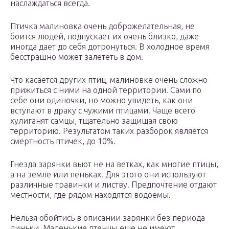
наслаждаться всегда.
Птичка малиновка очень доброжелательная, не
боится людей, подпускает их очень близко, даже
иногда дает до себя дотронуться. В холодное время
бесстрашно может залететь в дом.
Что касается других птиц, малиновке очень сложно
прижиться с ними на одной территории. Сами по
себе они одиночки, но можно увидеть, как они
вступают в драку с чужими птицами. Чаще всего
хулиганят самцы, тщательно защищая свою
территорию. Результатом таких разборок является
смертность птичек, до 10%.
Гнезда зарянки вьют не на ветках, как многие птицы,
а на земле или пеньках. Для этого они используют
различные травинки и листву. Предпочтение отдают
местности, где рядом находятся водоемы.
Нельзя обойтись в описании зарянки без периода
линьки. Маленькие птенцы еще не имеют