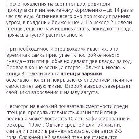
После появления на свет птенцов, родители
приступают к интенсивному кормлению – до 14 раз в
час для еды. Активнее всего оно происходит ранним
утром, в полдень и ближе к ночи. На исходе 2 недели
птенцы, еще не научившись летать, покидают гнездо,
прячась в густой растительности.
При необходимости отец докармливает их, в то
время как самка приступает к постройке нового
гнезда – эти птицы обычно делают две кладки за год.
Первая в конце весны, а вторая – ближе к июлю. К
концу 3 недели жизни
птенцы зарянки
осваивают полет и покрываются оперением, начиная
самостоятельную жизнь. Второй выводок завершает
свой цикл взросления к началу августа.
Несмотря на высокий показатель смертности среди
птенцов, продолжительность жизни этой птицы
велика и может достигать 10 лет. Зафиксированный
рекорд – 19 лет. Однако средней длиной жизни,
считая и потери в раннем возрасте, считается 2-3
года. Сложнейшей задачей птенцов становится