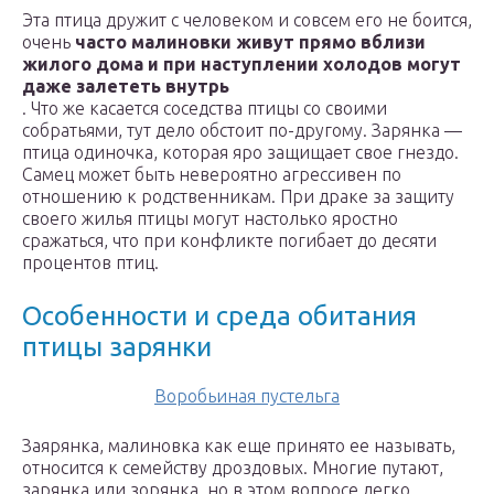
Эта птица дружит с человеком и совсем его не боится,
очень
часто малиновки живут прямо вблизи
жилого дома и при наступлении холодов могут
даже залететь внутрь
. Что же касается соседства птицы со своими
собратьями, тут дело обстоит по-другому. Зарянка —
птица одиночка, которая яро защищает свое гнездо.
Самец может быть невероятно агрессивен по
отношению к родственникам. При драке за защиту
своего жилья птицы могут настолько яростно
сражаться, что при конфликте погибает до десяти
процентов птиц.
Особенности и среда обитания
птицы зарянки
Воробьиная пустельга
Заярянка, малиновка как еще принято ее называть,
относится к семейству дроздовых. Многие путают,
зарянка или зорянка, но в этом вопросе легко