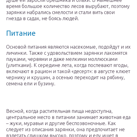
душе ей заросли орешника и ольхи. В нынешнее
время большое количество лесов вырубают, поэтому
зарянки набрались смелости и стали вить свои
гнезда в садах, не боясь людей.
Питание
Основой питания являются насекомые, подойдут и их
личинки. Также с удовольствием зарянки лакомятся
пауками, червями и даже мелкими моллюсками
(улитками). К середине лета, когда поспевают ягоды,
включают в рацион и такой «десерт»: в августе клюет
чернику и крушин, а осенью переходит на рябину,
семена ели и бузину.
Весной, когда растительная пища недоступна,
центральное место в питании занимает животная еда
– жуки, муравьи и другие беспозвоночные. Как
следует из описания зарянки, она предпочитает не
взлетать слишком высоко, поэтому и еду ищет в