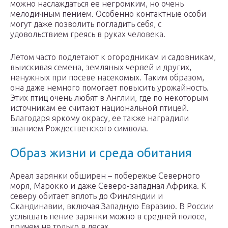
можно наслаждаться ее негромким, но очень
мелодичным пением. Особенно контактные особи
могут даже позволить погладить себя, с
удовольствием греясь в руках человека.
Летом часто подлетают к огородникам и садовникам,
выискивая семена, земляных червей и других,
ненужных при посеве насекомых. Таким образом,
она даже немного помогает повысить урожайность.
Этих птиц очень любят в Англии, где по некоторым
источникам ее считают национальной птицей.
Благодаря яркому окрасу, ее также наградили
званием Рождественского символа.
Образ жизни и среда обитания
Ареал зарянки обширен – побережье Северного
моря, Марокко и даже Северо-западная Африка. К
северу обитает вплоть до Финляндии и
Скандинавии, включая Западную Евразию. В России
услышать пение зарянки можно в средней полосе,
причем не только в лесах.