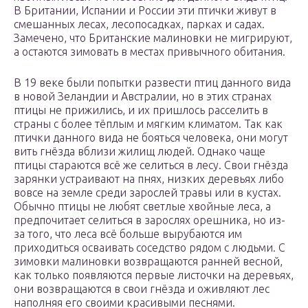
В Британии, Испании и России эти птички живут в
смешанных лесах, лесопосадках, парках и садах.
Замечено, что Британские малиновки не мигрируют,
а остаются зимовать в местах привычного обитания.
В 19 веке были попытки развести птиц данного вида
в новой Зеландии и Австралии, но в этих странах
птицы не прижились, и их пришлось расселить в
страны с более тёплым и мягким климатом. Так как
птички данного вида не бояться человека, они могут
вить гнёзда вблизи жилищ людей. Однако чаще
птицы стараются всё же селиться в лесу. Свои гнёзда
зарянки устраивают на пнях, низких деревьях либо
вовсе на земле среди зарослей травы или в кустах.
Обычно птицы не любят светлые хвойные леса, а
предпочитает селиться в зарослях орешника, но из-
за того, что леса всё больше вырубаются им
приходиться осваивать соседство рядом с людьми. С
зимовки малиновки возвращаются ранней весной,
как только появляются первые листочки на деревьях,
они возвращаются в свои гнёзда и оживляют лес
наполняя его своими красивыми песнями.