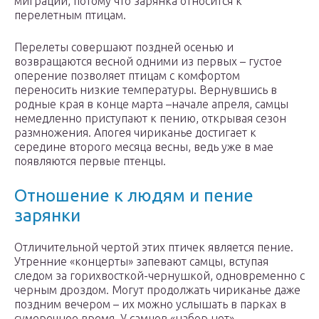
миграции, потому что зарянка относится к
перелетным птицам.
Перелеты совершают поздней осенью и
возвращаются весной одними из первых – густое
оперение позволяет птицам с комфортом
переносить низкие температуры. Вернувшись в
родные края в конце марта –начале апреля, самцы
немедленно приступают к пению, открывая сезон
размножения. Апогея чириканье достигает к
середине второго месяца весны, ведь уже в мае
появляются первые птенцы.
Отношение к людям и пение
зарянки
Отличительной чертой этих птичек является пение.
Утренние «концерты» запевают самцы, вступая
следом за горихвосткой-чернушкой, одновременно с
черным дроздом. Могут продолжать чириканье даже
поздним вечером – их можно услышать в парках в
сумеречное время. У самцов «набор нот»