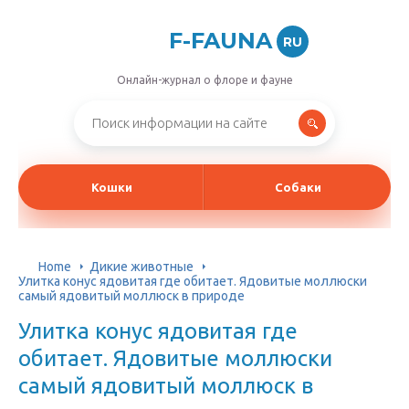
F-FAUNA
RU
Онлайн-журнал о флоре и фауне
Кошки
Собаки
Home
Дикие животные
Улитка конус ядовитая где обитает. Ядовитые моллюски
самый ядовитый моллюск в природе
Улитка конус ядовитая где
обитает. Ядовитые моллюски
самый ядовитый моллюск в