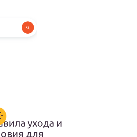
авила ухода и
ловия для