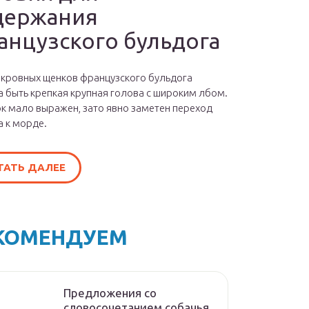
держания
анцузского бульдога
окровных щенков французского бульдога
 быть крепкая крупная голова с широким лбом.
к мало выражен, зато явно заметен переход
а к морде.
ТАТЬ ДАЛЕЕ
КОМЕНДУЕМ
Предложения со
словосочетанием собачья