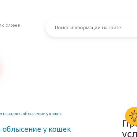
 о флоре и
го началось облысение у кошек
Пр
ь облысение у кошек
ус