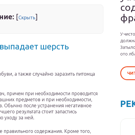
со
фр
ние:
[
]
Скрыть
У чист
должна
 выпадает шерсть
Затыло
ото лб
ЧИ
буви, а также случайно заразить питомца
ач, причем при необходимости проводится
машних предметов и при необходимости,
РЕ
в. Обычно после устранения негативное
учшего результата стоит запастись
 уходу за ней.
е правильного содержания. Кроме того,