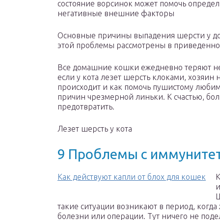
состояние ворсинок может помочь определ
негативные внешние факторы
Основные причины выпадения шерсти у до
этой проблемы рассмотрены в приведенн
Все домашние кошки ежедневно теряют не
если у кота лезет шерсть клоками, хозяин 
происходит и как помочь пушистому люби
причин чрезмерной линьки. К счастью, бо
предотвратить.
Лезет шерсть у кота
9 Проблемы с иммуните
Как действуют капли от блох для кошек
К
и
Ш
такие ситуации возникают в период, когда
болезни или операции. Тут ничего не поде