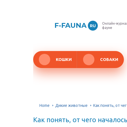
F-FAUNA
Онлайн-журнал
RU
фауне
КОШКИ
СОБАКИ
Home
Дикие животные
Как понять, от че
Как понять, от чего началос