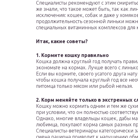
Специалисты рекомендуют с этим смириться
же знали, что такое может быть, так как л
исключения: кошек, собак и даже у хомяков
продолжительность сезонной линьки можн
специальных витаминных комплексов для к
Итак, какие советы?
1. Кормите кошку правильно
Кошка должна круглый год получать прави
экономьте на кормах. Лучше всего с линьк
Если вы кормите, своего усатого друга нат
чтобы кошка получала круглый год все не
питомца только мясом или рыбой нельзя.
2. Корм меняйте только в экстренных с
Кошку можно кормить одним и тем же сухи
при условии, что он полностью соответств
Однако, многие владельцы кошек, дабы ма
любимца, покупают корма самых разных пр
Специалисты-ветеринары категорически зап
смена рациона приводит к нарушению обм