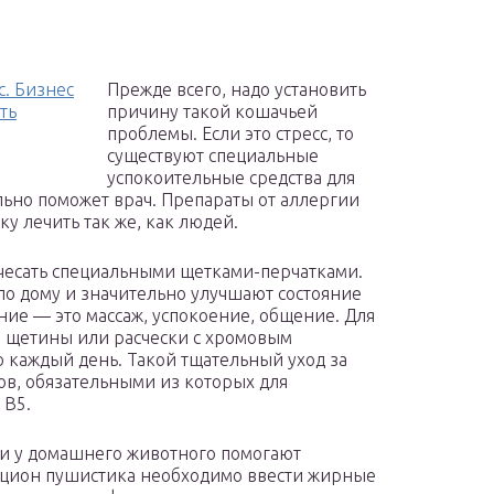
с. Бизнес
Прежде всего, надо установить
ть
причину такой кошачьей
проблемы. Если это стресс, то
существуют специальные
успокоительные средства для
льно поможет врач. Препараты от аллергии
у лечить так же, как людей.
чесать специальными щетками-перчатками.
по дому и значительно улучшают состояние
ние — это массаж, успокоение, общение. Для
з щетины или расчески с хромовым
 каждый день. Такой тщательный уход за
ов, обязательными из которых для
 В5.
и у домашнего животного помогают
рацион пушистика необходимо ввести жирные