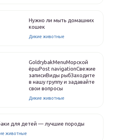
Нужно ли мыть домашних
кошек
Дикие животные
GoldrybakMenuМорской
ёршPost navigationСвежие
записиВиды рыбЗаходите
в нашу группу и задавайте
свои вопросы
Дикие животные
аки для детей — лучшие породы
ие животные