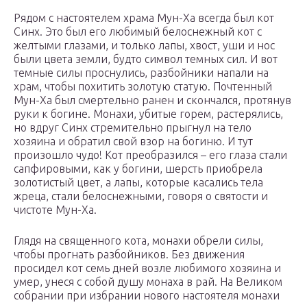
Рядом с настоятелем храма Мун-Ха всегда был кот
Синх. Это был его любимый белоснежный кот с
желтыми глазами, и только лапы, хвост, уши и нос
были цвета земли, будто символ темных сил. И вот
темные силы проснулись, разбойники напали на
храм, чтобы похитить золотую статую. Почтенный
Мун-Ха был смертельно ранен и скончался, протянув
руки к богине. Монахи, убитые горем, растерялись,
но вдруг Синх стремительно прыгнул на тело
хозяина и обратил свой взор на богиню. И тут
произошло чудо! Кот преобразился – его глаза стали
сапфировыми, как у богини, шерсть приобрела
золотистый цвет, а лапы, которые касались тела
жреца, стали белоснежными, говоря о святости и
чистоте Мун-Ха.
Глядя на священного кота, монахи обрели силы,
чтобы прогнать разбойников. Без движения
просидел кот семь дней возле любимого хозяина и
умер, унеся с собой душу монаха в рай. На Великом
собрании при избрании нового настоятеля монахи