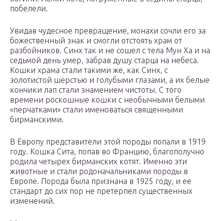
побелели.
Увидав чудесное превращение, монахи сочли его за
божественный знак и смогли отстоять храм от
разбойников. Синх так и не сошел с тела Мун Ха и на
седьмой день умер, забрав душу старца на небеса.
Кошки храма стали такими же, как Синх, с
золотистой шерстью и голубыми глазами, а их белые
кончики лап стали знамением чистоты. С того
времени роскошные кошки с необычными белыми
«перчатками» стали именоваться священными
бирманскими.
В Европу представители этой породы попали в 1919
году. Кошка Сита, попав во Францию, благополучно
родила четырех бирманских котят. Именно эти
животные и стали родоначальниками породы в
Европе. Порода была признана в 1925 году, и ее
стандарт до сих пор не претерпел существенных
изменений.