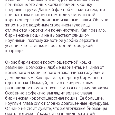
понимаешь это лишь когда возьмешь кошку
впервые в руки. Данный факт объясняется тем, что
при плотном и коренастом теле у бирманской
короткошерстной длинные изящные лапки. Обычно
животные с подобным строением туловища
отличаются короткими конечностями. Как правило,
бирманские кошки не вырастают слишком
крупными, поэтому животное удобно держать в
условиях не слишком просторной городской
квартиры.
Окрас бирманской короткошерстной кошки
различен. Возможны любые варианты, начиная от
кремового и коричневого и заканчивая голубым и
даже лиловым. Как правило, шерсть у бирманцев
однотонная. Пожалуй, только ее черепаховая
разновидность может похвастаться пестрым окрасом.
Особенно эффектно выглядит зеленоглазая
бирманская короткошерстная кошка. Ее большие,
круглые глаза сияют словно драгоценные изумруды.
Однако не стоит думать, что желтоглазые бирманцы
смотрятся хуже. У каждой разновидности этой