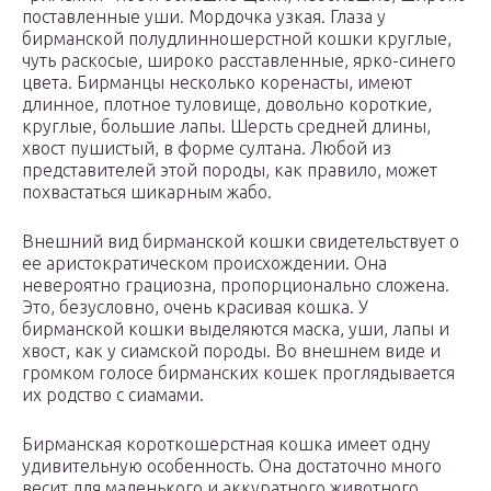
поставленные уши. Мордочка узкая. Глаза у
бирманской полудлинношерстной кошки круглые,
чуть раскосые, широко расставленные, ярко-синего
цвета. Бирманцы несколько коренасты, имеют
длинное, плотное туловище, довольно короткие,
круглые, большие лапы. Шерсть средней длины,
хвост пушистый, в форме султана. Любой из
представителей этой породы, как правило, может
похвастаться шикарным жабо.
Внешний вид бирманской кошки свидетельствует о
ее аристократическом происхождении. Она
невероятно грациозна, пропорционально сложена.
Это, безусловно, очень красивая кошка. У
бирманской кошки выделяются маска, уши, лапы и
хвост, как у сиамской породы. Во внешнем виде и
громком голосе бирманских кошек проглядывается
их родство с сиамами.
Бирманская короткошерстная кошка имеет одну
удивительную особенность. Она достаточно много
весит для маленького и аккуратного животного,