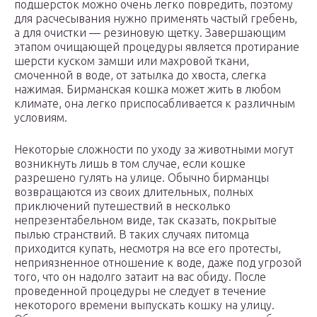
подшерсток можно очень легко повредить, поэтому
для расчесывания нужно применять частый гребень,
а для очистки — резиновую щетку. Завершающим
этапом очищающей процедуры является протирание
шерсти куском замши или махровой ткани,
смоченной в воде, от затылка до хвоста, слегка
нажимая. Бирманская кошка может жить в любом
климате, она легко приспосабливается к различным
условиям.
Некоторые сложности по уходу за животными могут
возникнуть лишь в том случае, если кошке
разрешено гулять на улице. Обычно бирманцы
возвращаются из своих длительных, полных
приключений путешествий в несколько
непрезентабельном виде, так сказать, покрытые
пылью странствий. В таких случаях питомца
приходится купать, несмотря на все его протесты,
неприязненное отношение к воде, даже под угрозой
того, что он надолго затаит на вас обиду. После
проведенной процедуры не следует в течение
некоторого времени выпускать кошку на улицу.