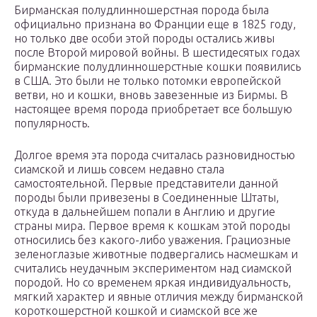
Бирманская полудлинношерстная порода была
официально признана во Франции еще в 1825 году,
но только две особи этой породы остались живы
после Второй мировой войны. В шестидесятых годах
бирманские полудлинношерстные кошки появились
в США. Это были не только потомки европейской
ветви, но и кошки, вновь завезенные из Бирмы. В
настоящее время порода приобретает все большую
популярность.
Долгое время эта порода считалась разновидностью
сиамской и лишь совсем недавно стала
самостоятельной. Первые представители данной
породы были привезены в Соединенные Штаты,
откуда в дальнейшем попали в Англию и другие
страны мира. Первое время к кошкам этой породы
относились без какого-либо уважения. Грациозные
зеленоглазые животные подвергались насмешкам и
считались неудачным экспериментом над сиамской
породой. Но со временем яркая индивидуальность,
мягкий характер и явные отличия между бирманской
короткошерстной кошкой и сиамской все же