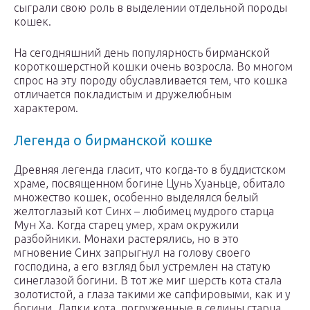
сыграли свою роль в выделении отдельной породы
кошек.
На сегодняшний день популярность бирманской
короткошерстной кошки очень возросла. Во многом
спрос на эту породу обуславливается тем, что кошка
отличается покладистым и дружелюбным
характером.
Легенда о бирманской кошке
Древняя легенда гласит, что когда-то в буддистском
храме, посвященном богине Цунь Хуаньце, обитало
множество кошек, особенно выделялся белый
желтоглазый кот Синх – любимец мудрого старца
Мун Ха. Когда старец умер, храм окружили
разбойники. Монахи растерялись, но в это
мгновение Синх запрыгнул на голову своего
господина, а его взгляд был устремлен на статую
синеглазой богини. В тот же миг шерсть кота стала
золотистой, а глаза такими же сапфировыми, как и у
богини. Лапки кота, погруженные в седины старца,