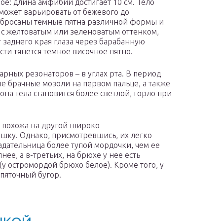
ое: длина амфибии достигает 10 см. Тело
может варьировать от бежевого до
азбросаны темные пятна различной формы и
, с желтоватым или зеленоватым оттенком,
заднего края глаза через барабанную
ти тянется темное височное пятно.
арных резонаторов – в углах рта. В период
 брачные мозоли на первом пальце, а также
она тела становится более светлой, горло при
 похожа на другой широко
шку. Однако, присмотревшись, их легко
адательница более тупой мордочки, чем ее
нее, а в-третьих, на брюхе у нее есть
 остромордой брюхо белое). Кроме того, у
пяточный бугор.