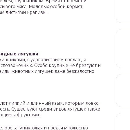
тылем, трубочником. Время от времени
сырого мяса. Молодых особей кормят
ом листьями крапивы.
оядные лягушки
хищниками, с удовольствием поедая , и
еспозвоночных. Особо крупные не брезгуют и
виды животных лягушек даже безжалостно
зуют липкий и длинный язык, которым ловко
ость. Существуют среди видов лягушек также
ающиеся фруктами.
еловека, уничтожая и поедая множество