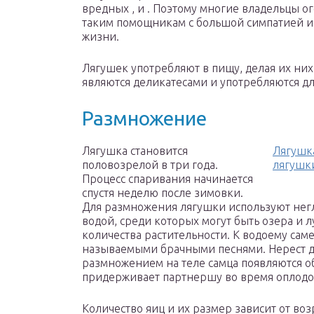
вредных , и . Поэтому многие владельцы ог
таким помощникам с большой симпатией и 
жизни.
Лягушек употребляют в пищу, делая их ни
являются деликатесами и употребляются дл
Размножение
Лягушка становится
Лягушка
половозрелой в три года.
лягушк
Процесс спаривания начинается
спустя неделю после зимовки.
Для размножения лягушки используют негл
водой, среди которых могут быть озера и 
количества растительности. К водоему сам
называемыми брачными песнями. Нерест д
размножением на теле самца появляются о
придерживает партнершу во время оплодо
Количество яиц и их размер зависит от воз