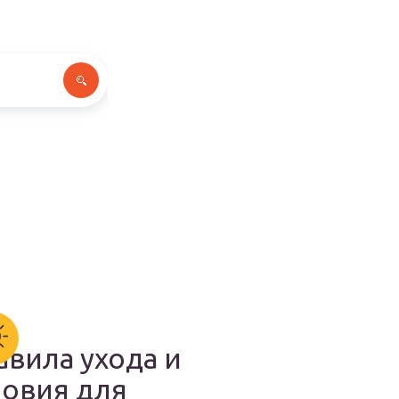
авила ухода и
ловия для