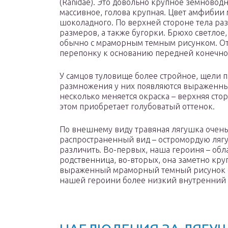
(Ranidae). Это довольно крупное земноводн
массивное, голова крупная. Цвет амфибии 
шоколадного. По верхней стороне тела р
размеров, а также бугорки. Брюхо светлое
обычно с мраморным темным рисунком. От 
перепонку к основанию передней конечнос
У самцов туловище более стройное, щели п
размножения у них появляются выраженные
несколько меняется окраска – верхняя стор
этом приобретает голубоватый оттенок.
По внешнему виду травяная лягушка очень
распространенный вид – остромордую лягу
различить. Во-первых, наша героиня – обл
родственница, во-вторых, она заметно круп
выраженный мраморный темный рисунок (у
нашей героини более низкий внутренний 