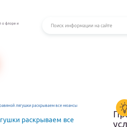
 о флоре и
равяной лягушки раскрываем все нюансы
Пр
ягушки раскрываем все
ус