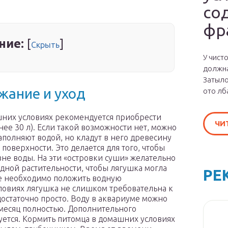
со
фр
ние:
[
]
Скрыть
У чист
должна
Затыло
жание и уход
ото лб
шних условиях рекомендуется приобрести
ЧИ
ее 30 л). Если такой возможности нет, можно
полняют водой, но кладут в него древесину
 поверхности. Это делается для того, чтобы
не воды. На эти «островки суши» желательно
одной растительности, чтобы лягушка могла
РЕ
кже необходимо положить водную
словиях лягушка не слишком требовательна к
достаточно просто. Воду в аквариуме можно
в месяц полностью. Дополнительного
уется. Кормить питомца в домашних условиях