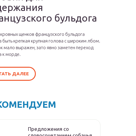
держания
анцузского бульдога
окровных щенков французского бульдога
 быть крепкая крупная голова с широким лбом.
к мало выражен, зато явно заметен переход
а к морде.
ТАТЬ ДАЛЕЕ
КОМЕНДУЕМ
Предложения со
словосочетанием собачья