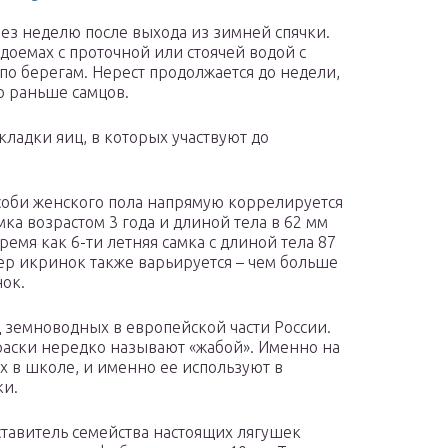
ез неделю после выхода из зимней спячки.
оемах с проточной или стоячей водой с
по берегам. Нерест продолжается до недели,
о раньше самцов.
кладки яиц, в которых участвуют до
особи женского пола напрямую коррелируется
мка возрастом 3 года и длиной тела в 62 мм
емя как 6-ти летняя самка с длиной тела 87
ер икринок также варьируется – чем больше
нок.
 земноводных в европейской части России.
окраски нередко называют «жабой». Именно на
 в школе, и именно ее используют в
ки.
дставитель семейства настоящих лягушек