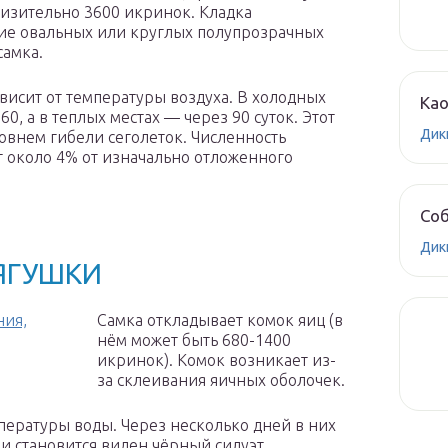
лизительно 3600 икринок. Кладка
ние овальных или круглых полупрозрачных
самка.
висит от температуры воздуха. В холодных
Ка
0, а в теплых местах — через 90 суток. Этот
Дик
овнем гибели сеголеток. Численность
 около 4% от изначально отложенного
Соб
Дик
ЯГУШКИ
ния,
Самка откладывает комок яиц (в
нём может быть 680-1400
икринок). Комок возникает из-
за склеивания яичных оболочек.
пературы воды. Через несколько дней в них
ки становится виден чёрный силуэт.