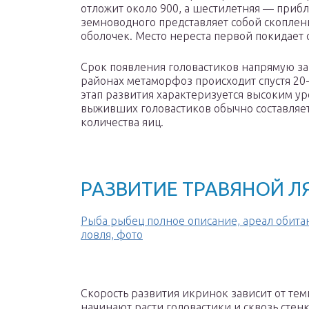
отложит около 900, а шестилетняя — приб
земноводного представляет собой скопле
оболочек. Место нереста первой покидает 
Срок появления головастиков напрямую за
районах метаморфоз происходит спустя 20-6
этап развития характеризуется высоким ур
выживших головастиков обычно составляет
количества яиц.
РАЗВИТИЕ ТРАВЯНОЙ Л
Рыба рыбец полное описание, ареал обита
ловля, фото
Скорость развития икринок зависит от тем
начинают расти головастики и сквозь стен