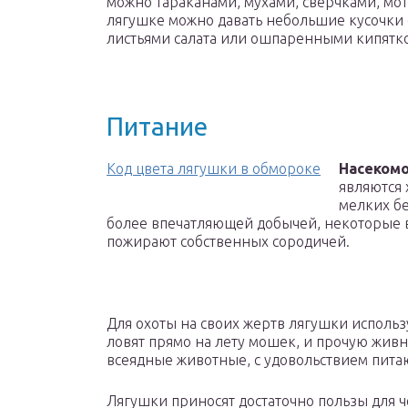
можно тараканами, мухами, сверчками, мо
лягушке можно давать небольшие кусочки 
листьями салата или ошпаренными кипятк
Питание
Код цвета лягушки в обмороке
Насеком
являются 
мелких б
более впечатляющей добычей, некоторые 
пожирают собственных сородичей.
Для охоты на своих жертв лягушки исполь
ловят прямо на лету мошек, и прочую живн
всеядные животные, с удовольствием пит
Лягушки приносят достаточно пользы для ч