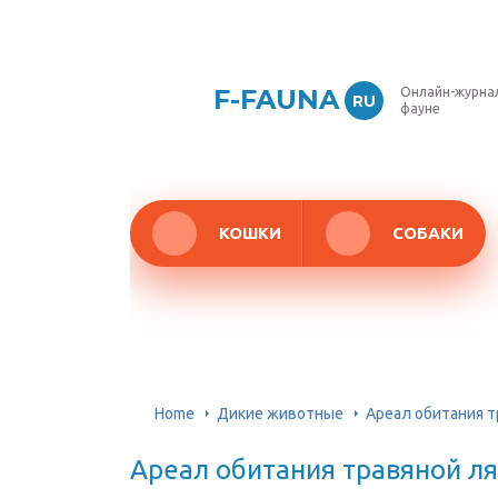
F-FAUNA
Онлайн-журнал
RU
фауне
КОШКИ
СОБАКИ
Home
Дикие животные
Ареал обитания т
Ареал обитания травяной л