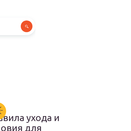
авила ухода и
ловия для