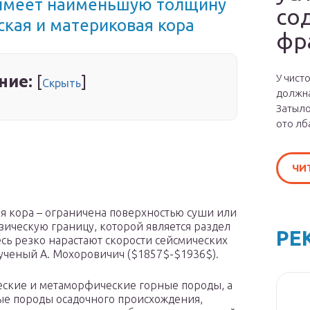
 имеет наименьшую толщину
со
ская и материковая кора
фр
ние:
У чист
[
]
Скрыть
должна
Затыло
ото лб
ЧИ
ая кора – ограничена поверхностью суши или
зическую границу, которой является раздел
РЕ
есь резко нарастают скорости сейсмических
й ученый А. Мохоровичич ($1857$-$1936$).
еские и метаморфические горные породы, а
рные породы осадочного происхождения,