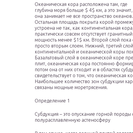
Океаническая кора расположена там, где
глубина моря больше $ 4$ км, а это значит,
она занимает не все пространство океанов.
Остальная площадь покрыта корой промежу
устроена не так, как континентальная кора,
практически совсем отсутствует гранитный
мощность менее $1$ км. Второй слой пока
просто вторым слоем. Нижний, третий слой
континентальной и океанической коры пох
Базальтовый слой в океанической коре пре
плит, океаническая кора постоянно формир
потом она от них отходит и в областях суб
свидетельствует о том, что океаническая к
Наибольшее количество зон субдукции хара
связаны мощные моретрясения.
Определение 1
Субдукция – это опускание горной породы 
полурасплавленную астеносферу