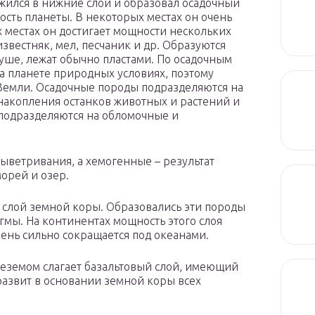
ился в нижние слои и образовал осадочный
сть планеты. В некоторых местах он очень
х местах он достигает мощности нескольких
звестняк, мел, песчаник и др. Образуются
суше, лежат обычно пластами. По осадочным
а планете природных условиях, поэтому
Земли. Осадочные породы подразделяются на
накопления останков животных и растений и
подразделяются на обломочные и
ветривания, а хемогенные – результат
орей и озер.
 слой земной коры. Образовались эти породы
гмы. На континентах мощность этого слоя
чень сильно сокращается под океанами.
еземом слагает базальтовый слой, имеющий
развит в основании земной коры всех