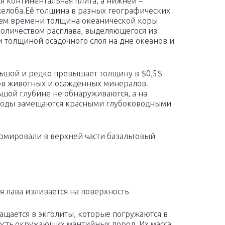
ся континентальная плита, а нижней –
желоба.Её толщина в разных географических
нием времени толщина океанической коры
 количеством расплава, выделяющегося из
 толщиной осадочного слоя на дне океанов и
ьшой и редко превышает толщину в $0,5$
ков животных и осажденных минералов.
шой глубине не обнаруживаются, а на
ороды замещаются красными глубоководными
ормировали в верхней части базальтовый
я лава изливается на поверхность
ащается в экголиты, которые погружаются в
ость окружающих мантийных пород. Их масса