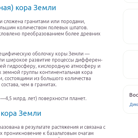
ная) кора Земли
и сложена гранитами или породами,
 большим количеством полевых шпатов.
условлено преобразованием более древних
пеци­фическую оболочку коры Земли —
или широкое развитие процессы дифферен­
щей гидросферу, кислородную атмосферу и
ах земной группы континентальная кора
и, состоящими из большого количества
оста­ва, чем в гранитах.
Вос
4,5 млрд. лет) поверхности планет.
Дик
 кора Земли
азована в ре­зультате растяжения и связана с
х проникновение к базальтовым очагам