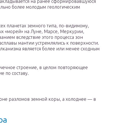
накладывается на ра­нее сформировавшуюся
тельно более молодым геологическим
сех планетах земного типа, по-видимому,
х «морей» на Луне, Марсе, Меркурии,
ванием вследствие этого процесса зон
асплавы мантии устрем­лялись к поверхности.
улканизма является более или менее сходным
чечное строе­ние, в целом повторяющее
е по составу.
йоне разломов земной коры, а холоднее — в
ра