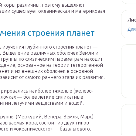
й коры различны, поэтому выделяют
ации существует океаническая и материковая
Лис
Дик
учения строения планет
ь изучения глубинного строения пла­нет —
. Выделение различных оболочек Земли и
 группы по физическим параметрам находит
ждение, основанное на теории гетерогенной
ланет и их внешних оболочек в основной
ависит от само­го раннего этапа их развития.
нтрировались наиболее тяжелые (железо-
лочках — более легкие сили­катные
нтии лету­чими веществами и водой.
руппы (Меркурий, Венера, Земля, Марс)
называемая кора, со­стоит из двух типов
ого и «океанического» — базальтового.