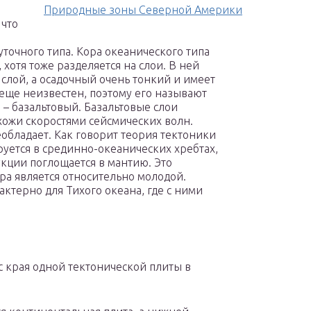
Природные зоны Северной Америки
 что
точного типа. Кора океанического типа
 хотя тоже разделяется на слои. В ней
 слой, а осадочный очень тонкий и имеет
 еще неизвестен, поэтому его называют
 – базальтовый. Базальтовые слои
ожи скоростями сейсмических волн.
обладает. Как говорит теория тектоники
уется в срединно-океанических хребтах,
дукции поглощается в мантию. Это
ора является относительно молодой.
ктерно для Тихого океана, где с ними
с края одной тектонической плиты в