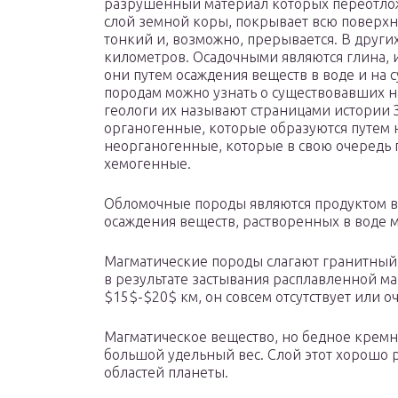
разрушенный материал которых переотлож
слой земной коры, покрывает всю поверхно
тонкий и, возможно, прерывается. В други
километров. Осадочными являются глина, и
они путем осаждения веществ в воде и на 
породам можно узнать о существовавших н
геологи их называют страницами истории 
органогенные, которые образуются путем 
неорганогенные, которые в свою очередь 
хемогенные.
Обломочные породы являются продуктом вы
осаждения веществ, растворенных в воде м
Магматические породы слагают гранитный
в результате застывания расплавленной ма
$15$-$20$ км, он совсем отсутствует или о
Магматическое вещество, но бедное кремн
большой удельный вес. Слой этот хорошо 
областей планеты.