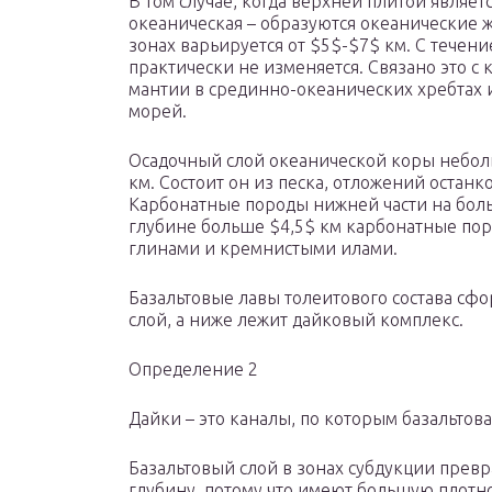
В том случае, когда верхней плитой являет
океаническая – образуются океанические 
зонах варьируется от $5$-$7$ км. С тече
практически не изменяется. Связано это с
мантии в срединно-океанических хребтах и
морей.
Осадочный слой океанической коры небол
км. Состоит он из песка, отложений остан
Карбонатные породы нижней части на боль
глубине больше $4,5$ км карбонатные п
глинами и кремнистыми илами.
Базальтовые лавы толеитового состава сф
слой, а ниже лежит дайковый комплекс.
Определение 2
Дайки – это каналы, по которым базальтова
Базальтовый слой в зонах субдукции превр
глубину, потому что имеют большую плотн