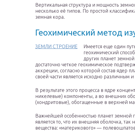
Вертикальная структура и мощность земно
несколько её типов. По простой классифик
земная кора.
Геохимический метод из
ЗЕМЛИ СТРОЕНИЕ
Имеется еще один пут
геохимический способ
других планет земной
достаточно четкое геохимическое подтвер
аккреции, согласно кото­рой состав ядер п
своей части является исходно различным и з
В результате этого процесса в ядре конце
никелевые) компоненты, а во внешних обо
(хондритовые), обогащенные в верхней ма
Важнейшей особенностью планет земной г
явля­ется то, что их внешняя оболочка, так 
вещества: «материкового» — полевошпа­тов