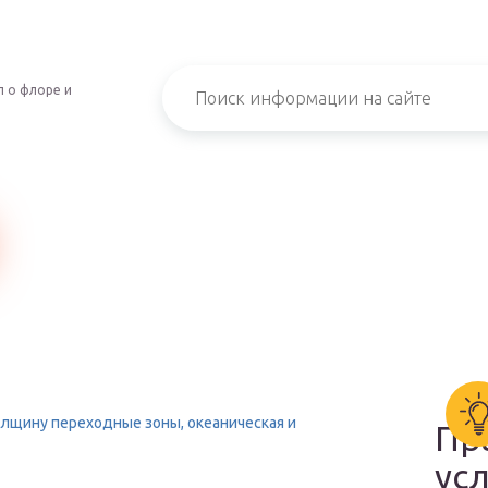
 о флоре и
лщину переходные зоны, океаническая и
Пр
ус