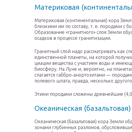
Материковая (континенталь
Материковая (континентальная) кора Земл
близкими им по составу, т. е. породами с
Образование «гра­нитного» слоя Земли об
осадков в процессе гранитизации.
Гранитный слой надо рассматривать как с
единственной планеты, на которой получ
циации вещества с участием воды и имею
биосферу. На Луне и, вероятно, на планет
слагается габбро-анортозитами — породам
полевого шпата, правда, несколько другого с
Этими породами сложены древнейшие (4,0—
Океаническая (базальтовая)
Океаническая (базальтовая) кора Земли обр
зонами глубинных разло­мов, обусловивши