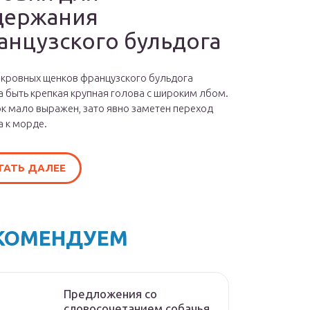
держания
анцузского бульдога
окровных щенков французского бульдога
 быть крепкая крупная голова с широким лбом.
к мало выражен, зато явно заметен переход
а к морде.
ТАТЬ ДАЛЕЕ
КОМЕНДУЕМ
Предложения со
словосочетанием собачья