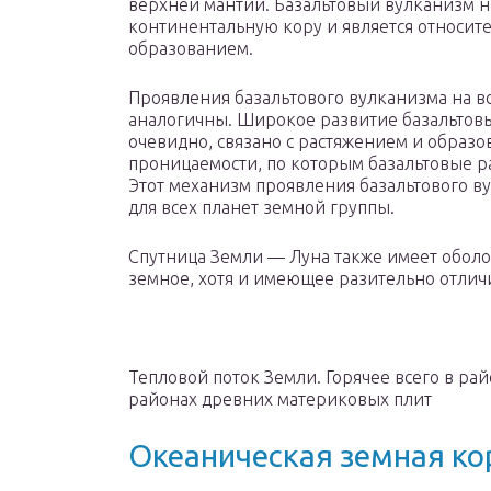
верхней мантии. Базальтовый вулканизм 
континентальную кору и является от­носи
образованием.
Проявления базаль­тового вулканизма на в
аналогичны. Широкое развитие базальтовы
очевидно, связано с растяжени­ем и образо
проницае­мости, по которым базальтовые р
Этот механизм проявления базальто­вого в
для всех планет земной группы.
Спутница Земли — Луна также имеет оболо
земное, хотя и имеющее разительно отличи
Тепловой поток Земли. Горячее всего в ра
районах древних материковых плит
Океаническая земная ко