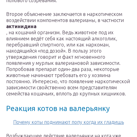
полового созревания.
Второе объяснение заключается в наркотическом
воздействии компонентов валерианы, в частности
актинидина
, на кошачий организм. Ведь животное под их
влиянием ведёт себя как настоящий алкоголик,
перебравший спиртного, или как наркоман,
находящийся «под дозой». В пользу этого
утверждения говорит и факт мгновенного
появления у мурлык валериановой зависимости.
Попробовав препарат один-два раза, некоторые
животные начинают требовать его у хозяина
постоянно. Интересно, что появление наркотической
зависимости свойственно всем представителям
семейства кошачьих, вплоть до крупных хищников.
Реакция котов на валерьянку
Почему коты поднимают попу когда их гладишь
Возбуждающее действие валерьянки на кота уже