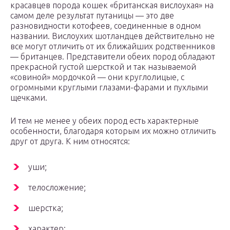
красавцев порода кошек «британская вислоухая» на
самом деле результат путаницы — это две
разновидности котофеев, соединенные в одном
названии. Вислоухих шотландцев действительно не
все могут отличить от их ближайших родственников
— британцев. Представители обеих пород обладают
прекрасной густой шерсткой и так называемой
«совиной» мордочкой — они круглолицые, с
огромными круглыми глазами-фарами и пухлыми
щечками.
И тем не менее у обеих пород есть характерные
особенности, благодаря которым их можно отличить
друг от друга. К ним относятся:
уши;
телосложение;
шерстка;
характер;