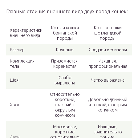
Главные отличия внешнего вида двух пород кошек:
Коты и кошки
Коты и кошки
Характеристики
британской
шотландской
внешнего вида
породы
породы
Размер
Крупные
Средней величины
Комплекция
Приземистая,
Изящная,
тела
коренастая
пропорциональная
Слабо
Шея
Четко выражена
выражена
Относительно
короткий,
Довольно длинный
Хвост
толстый, с
и тонкий, с острым
округлым
кончиком
кончиком
Массивные,
Изящные,
короткие
сравнительно
Лапы
относительно
тонкие,