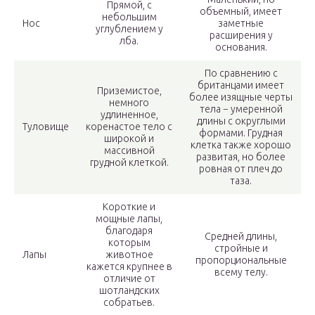
Прямой, с
объемный, имеет
небольшим
Нос
заметные
углублением у
расширения у
лба.
основания.
По сравнению с
британцами имеет
Приземистое,
более изящные черты
немного
тела − умеренной
удлиненное,
длины с округлыми
Туловище
коренастое тело с
формами. Грудная
широкой и
клетка также хорошо
массивной
развитая, но более
грудной клеткой.
ровная от плеч до
таза.
Короткие и
мощные лапы,
благодаря
Средней длины,
которым
стройные и
Лапы
животное
пропорциональные
кажется крупнее в
всему телу.
отличие от
шотландских
собратьев.