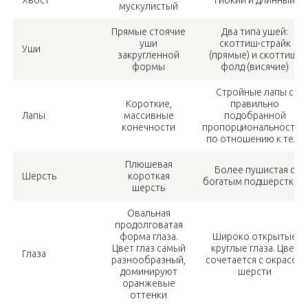
Хвост
Гибкий и длинный
мускулистый
Прямые стоячие
Два типа ушей:
уши
скоттиш-страйк
Уши
закругленной
(прямые) и скоттиш-
формы
фолд (висячие)
Стройные лапы с
Короткие,
правильно
Лапы
массивные
подобранной
конечности
пропорциональностью
по отношению к телу
Плюшевая
Более пушистая с
Шерсть
короткая
богатым подшерстком
шерсть
Овальная
продолговатая
форма глаза.
Широко открытые
Цвет глаз самый
круглые глаза. Цвет
Глаза
разнообразный,
сочетается с окрасом
доминируют
шерсти
оранжевые
оттенки