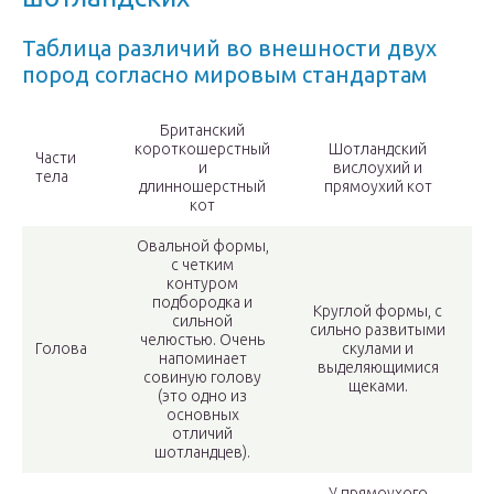
Таблица различий во внешности двух
пород согласно мировым стандартам
Британский
короткошерстный
Шотландский
Части
и
вислоухий и
тела
длинношерстный
прямоухий кот
кот
Овальной формы,
с четким
контуром
подбородка и
Круглой формы, с
сильной
сильно развитыми
челюстью. Очень
Голова
скулами и
напоминает
выделяющимися
совиную голову
щеками.
(это одно из
основных
отличий
шотландцев).
У прямоухого