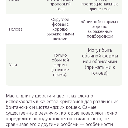
пропорций
пропорциональные
тела
длине тела
Округлой
«Совиной» формы с
формы с
хорошо
Голова
хорошо
выраженным
выраженными
подбородком
щеками
Могут быть
Только
обычной формы
обычной
или обвислыми
Уши
формы
(прижатыми к
(стоящие
голове).
прямо).
Масть, длину шерсти и цвет глаз сложно
использовать в качестве критериев для различения
британских и шотландских кошек. Самые
существенные различия, которые позволяют точно
определить породу конкретного животного, не
сравнивая его с другими особями — особенности