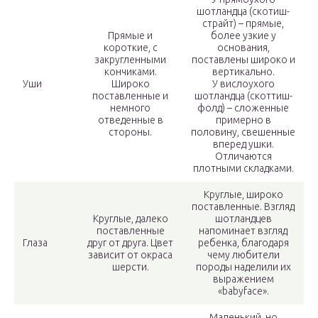
шотландца (скотиш-
страйт) – прямые,
Прямые и
более узкие у
короткие, с
основания,
закругленными
поставлены широко и
кончиками.
вертикально.
Уши
Широко
У вислоухого
поставленные и
шотландца (скоттиш-
немного
фолд) – сложенные
отведенные в
примерно в
стороны.
половину, свешенные
вперед ушки.
Отличаются
плотными складками.
Круглые, широко
поставленные. Взгляд
Круглые, далеко
шотландцев
поставленные
напоминает взгляд
Глаза
друг от друга. Цвет
ребенка, благодаря
зависит от окраса
чему любители
шерсти.
породы наделили их
выражением
«babyface».
Маленький, но