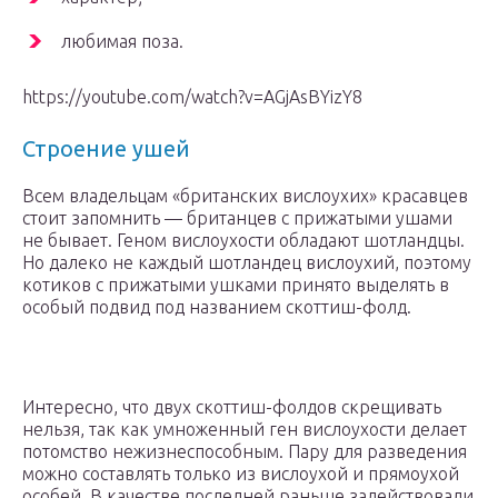
любимая поза.
https://youtube.com/watch?v=AGjAsBYizY8
Строение ушей
Всем владельцам «британских вислоухих» красавцев
стоит запомнить — британцев с прижатыми ушами
не бывает. Геном вислоухости обладают шотландцы.
Но далеко не каждый шотландец вислоухий, поэтому
котиков с прижатыми ушками принято выделять в
особый подвид под названием скоттиш-фолд.
Интересно, что двух скоттиш-фолдов скрещивать
нельзя, так как умноженный ген вислоухости делает
потомство нежизнеспособным. Пару для разведения
можно составлять только из вислоухой и прямоухой
особей. В качестве последней раньше задействовали