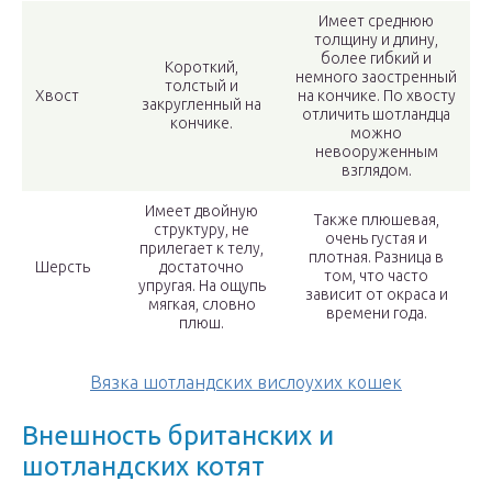
Имеет среднюю
толщину и длину,
более гибкий и
Короткий,
немного заостренный
толстый и
Хвост
на кончике. По хвосту
закругленный на
отличить шотландца
кончике.
можно
невооруженным
взглядом.
Имеет двойную
Также плюшевая,
структуру, не
очень густая и
прилегает к телу,
плотная. Разница в
Шерсть
достаточно
том, что часто
упругая. На ощупь
зависит от окраса и
мягкая, словно
времени года.
плюш.
Вязка шотландских вислоухих кошек
Внешность британских и
шотландских котят