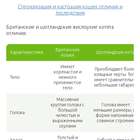
Стерилизация и кастрация кошек отличия и
последствия
Британские и шотландские вислоухие котята
отличия:
Британские
Характеристики
Шотландские коты
кошки
Имеют
Преобладают более
коренастое и
изящные черты. Тело
Тело
немного
имеет сравнительно
приземистое
небольшие габариты
тело
Массивная
круглая голова с
Голова имеет
большой
меньшие размеры, по
Голова
челюстью и
форме напоминает
выраженными
совиное строение
скулами
Толстый и