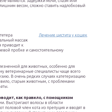
ле являются: задержки мочи, спазм или
 лишним весом, сложно ставить надлобковый
тетера
Лечение цистита у кошек
альный массаж
я приводит к
евой пробке и самостоятельному
олезненной для животных, особенно для
тому ветеринарные специалисты чаще всего
зию. В очень редких случаях катетеризацию
авило, старым животным, с проблемами
аты.
водит, как правило, с помощником
и. Выстригают волосы в области
 половой член кота из препуция и вводят в