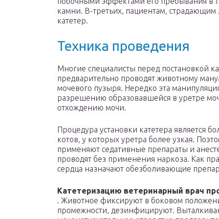
побочными эффектами его пребывания в те
камни. В-третьих, пациентам, страдающим
катетер.
Техника проведения
Многие специалисты перед постановкой ка
предварительно проводят животному ману
мочевого пузыря. Нередко эта манипуляци
разрешению образовавшейся в уретре моч
отхождению мочи.
Процедура установки катетера является б
котов, у которых уретра более узкая. Поэ
применяют седативные препараты и анесте
проводят без применения наркоза. Как пр
сердца назначают обезболивающие препар
Катетеризацию ветеринарный врач про
. Животное фиксируют в боковом положени
промежности, дезинфицируют. Выталкивают