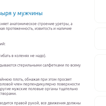
зыря у мужчины
няет анатомическое строение уретры, а
ая протяженность, извитость и наличие
ий:
ибать в коленях не надо).
адываются стерильными салфетками по всему
айнюю плоть, обнажая при этом просвет
половой член перпендикулярно поверхности
 другие мужские половые органы тщательно
створами.
водится правой рукой, все движения должны