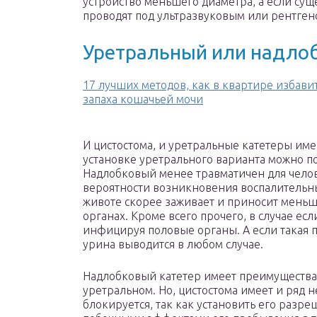
устройство меньшего диаметра, а если сущ
проводят под ультразвуковым или рентген
Уретральный или надло
17 лучших методов, как в квартире избавит
запаха кошачьей мочи
И цистостома, и уретральные катетеры им
установке уретрального варианта можно п
Надлобковый менее травматичен для челове
вероятности возникновения воспалительны
животе скорее заживает и приносит меньш
органах. Кроме всего прочего, в случае есл
инфицируя половые органы. А если такая 
урина выводится в любом случае.
Надлобковый катетер имеет преимущества 
уретральном. Но, цистостома имеет и ряд 
блокируется, так как установить его разре