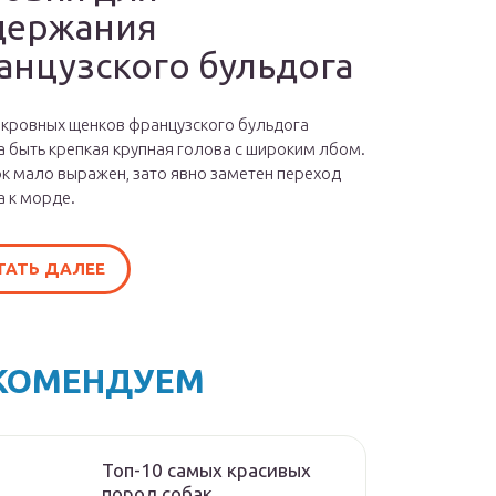
держания
анцузского бульдога
окровных щенков французского бульдога
 быть крепкая крупная голова с широким лбом.
к мало выражен, зато явно заметен переход
а к морде.
ТАТЬ ДАЛЕЕ
КОМЕНДУЕМ
Топ-10 самых красивых
пород собак