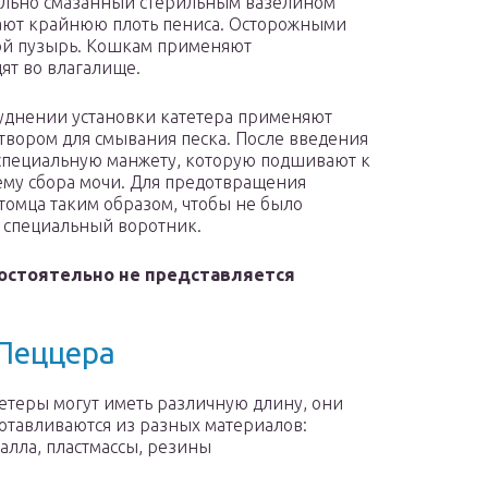
ельно смазанный стерильным вазелином
вают крайнюю плоть пениса. Осторожными
ой пузырь. Кошкам применяют
ят во влагалище.
уднении установки катетера применяют
вором для смывания песка. После введения
 специальную манжету, которую подшивают к
ему сбора мочи. Для предотвращения
томца таким образом, чтобы не было
а специальный воротник.
остоятельно не представляется
 Пеццера
етеры могут иметь различную длину, они
отавливаются из разных материалов:
алла, пластмассы, резины