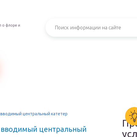
 о флоре и
 вводимый центральный катетер
Пр
и вводимый центральный
ус