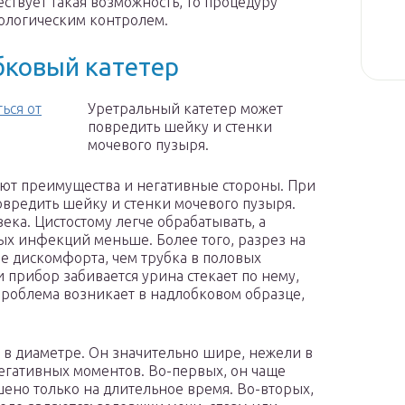
ествует такая возможность, то процедуру
ологическим контролем.
бковый катетер
ься от
Уретральный катетер может
повредить шейку и стенки
мочевого пузыря.
еют преимущества и негативные стороны. При
овредить шейку и стенки мочевого пузыря.
ка. Цистостому легче обрабатывать, а
х инфекций меньше. Более того, разрез на
е дискомфорта, чем трубка в половых
и прибор забивается урина стекает по нему,
проблема возникает в надлобковом образце,
в диаметре. Он значительно шире, нежели в
негативных моментов. Во-первых, он чаще
шено только на длительное время. Во-вторых,