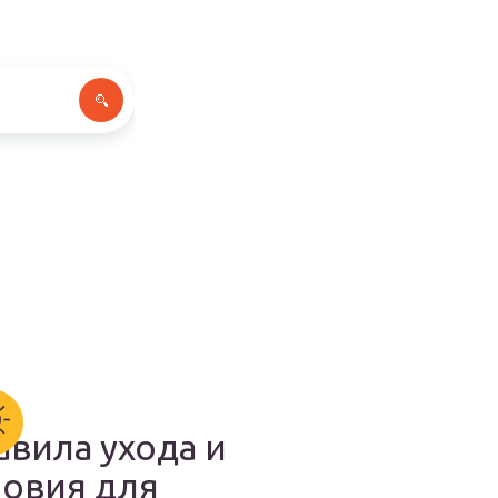
авила ухода и
ловия для