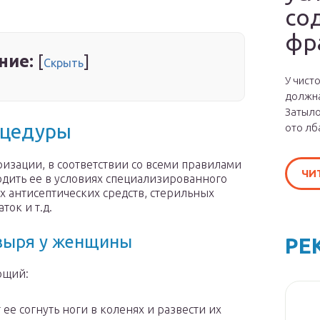
со
фр
ние:
[
]
Скрыть
У чист
должна
Затыло
оцедуры
ото лб
ризации, в соответствии со всеми правилами
ЧИ
одить ее в условиях специализированного
х антисептических средств, стерильных
ток и т.д.
зыря у женщины
РЕ
ющий:
ее согнуть ноги в коленях и развести их