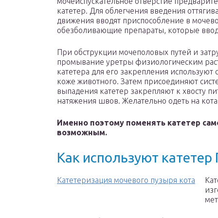
мочеиспускательное отверстие предварит
катетер. Для облегчения введения оттяги
движения вводят приспособление в мочев
обезболивающие препараты, которые ввод
При обструкции мочеполовых путей и затр
промывание уретры физиологическим раст
катетера для его закрепления используют
коже животного. Затем присоединяют сист
выпадения катетер закрепляют к хвосту пи
натяжения швов. Желательно одеть на кот
Именно поэтому поменять катетер сам
возможным.
Как используют катетер
Катетеризация мочевого пузыря кота
Кат
изг
мет