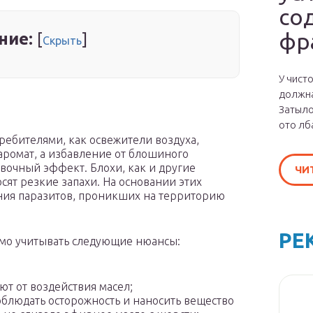
со
фр
ние:
[
]
Скрыть
У чист
должна
Затыло
ото лб
ебителями, как освежители воздуха,
ромат, а избавление от блошиного
авочный эффект. Блохи, как и другие
ЧИ
сят резкие запахи. На основании этих
ния паразитов, проникших на территорию
РЕ
имо учитывать следующие нюансы:
ют от воздействия масел;
облюдать осторожность и наносить вещество