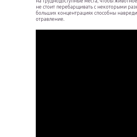
на труднодоступные места, чтобы животное
не стоит перебарщивать с некоторыми раз
больших концентрациях способны навредит
отравление.