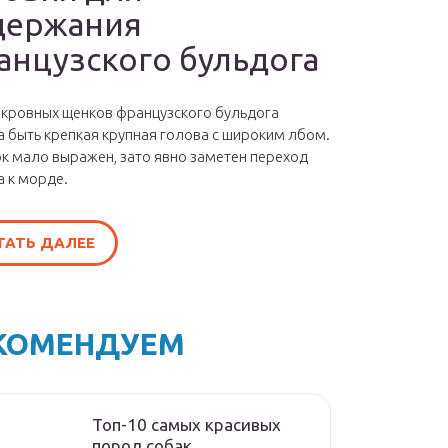
держания
анцузского бульдога
окровных щенков французского бульдога
 быть крепкая крупная голова с широким лбом.
к мало выражен, зато явно заметен переход
а к морде.
ТАТЬ ДАЛЕЕ
КОМЕНДУЕМ
Топ-10 самых красивых
пород собак