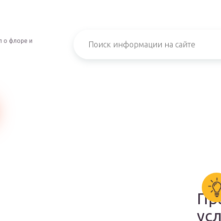
 о флоре и
Пр
ус