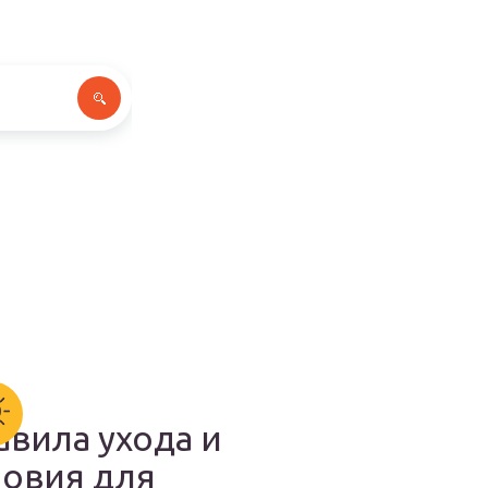
авила ухода и
ловия для