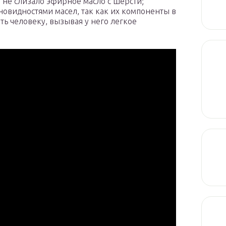
 не слизало эфирное масло с шерсти;
новидностями масел, так как их компоненты в
ь человеку, вызывая у него легкое