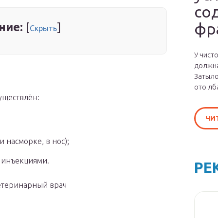
со
фр
ние:
[
]
Скрыть
У чист
должна
Затыло
ото лб
уществлён:
ЧИ
 насморке, в нос);
инъекциями.
РЕ
ветеринарный врач