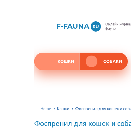
F-FAUNA
Онлайн-журнал
RU
фауне
КОШКИ
СОБАКИ
Home
Кошки
Фоспренил для кошек и соб
Фоспренил для кошек и соб