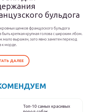
держания
анцузского бульдога
окровных щенков французского бульдога
 быть крепкая крупная голова с широким лбом.
к мало выражен, зато явно заметен переход
а к морде.
ТАТЬ ДАЛЕЕ
КОМЕНДУЕМ
Топ-10 самых красивых
пород собак