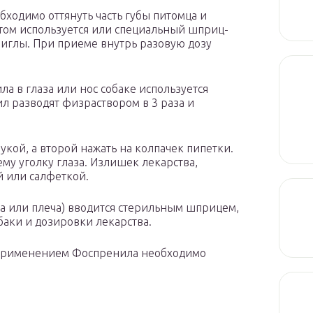
ходимо оттянуть часть губы питомца и
этом используется или специальный шприц-
иглы. При приеме внутрь разовую дозу
 в глаза или нос собаке используется
л разводят физраствором в 3 раза и
укой, а второй нажать на колпачек пипетки.
му уголку глаза. Излишек лекарства,
й или салфеткой.
 или плеча) вводится стерильным шприцем,
баки и дозировки лекарства.
 применением Фоспренила необходимо