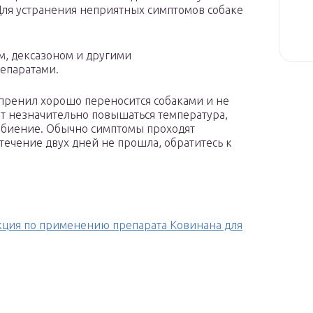
 Для устранения неприятных симптомов собаке
м, дексазоном и другими
епаратами.
пренил хорошо переносится собаками и не
т незначительно повышаться температура,
ебиение. Обычно симптомы проходят
 течение двух дней не прошла, обратитесь к
кция по применению препарата Ковинана для