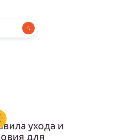
авила ухода и
ловия для