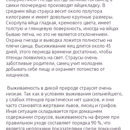
самки поочередно производят яйцекладку. В
среднем яйцо страуса весит около полутора
килограмм и имеет довольно крупные размеры.
Скорлупа яйца гладкая, кремового цвета, имеет
толстую и глянцевую поверхность, иногда на яйцах
бываю пятна, но это не является отклонением.
Охрана гнезда и выводка ложится полностью на
плечи самца. Высиживание яиц длится около 45
дней, этого периода времени достаточно, чтобы
птенцы появились на свет. Страусы очень
заботливые родители, самец учит молодняк
добывать себе пищу и охраняет потомство от
хищников.
Выживаемость в дикой природе страусят очень
низкая. Так как в условиях выживания сильнейшего,
у слабых птенцов практически нет шансов, и они
часто становятся жертвами львов, лисиц и грифов.
Иная ситуация складывается при домашнем
содержании страусов, выживаемость на ферме при
правильном уходе составляет порядка 90 %, что
является неплохими показателями среди домашней