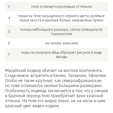
3
тело отличается розовым оттенком
перья на теле насыщенного чёрного цвета, рулевые
4
перья хвоста и крыльев белые, направлены прямо
голова небольшого размера, слегка сплющена по
5
горизонтали
6
на голове залысина
поры на скорлупе яйца образуют рисунок в виде
7
звезды
Масайский подвид обитает на востоке континента.
Стада можно встретить в Кении, Танзании, Эфиопии.
Особи не такие крупные, как североафриканские,
но тоже отличаются своими большими размерами.
Особенность подвида заключается в том, что у самцов
в брачный период тело приобретает ярко красный
оттенок. На теле его видно плохо, но на ногах и шее
красный цвет виден издали.