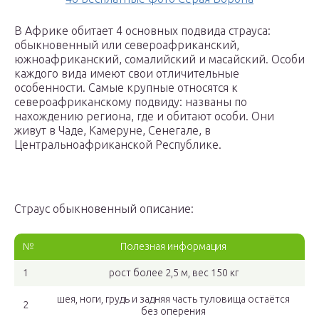
В Африке обитает 4 основных подвида страуса:
обыкновенный или североафриканский,
южноафриканский, сомалийский и масайский. Особи
каждого вида имеют свои отличительные
особенности. Самые крупные относятся к
североафриканскому подвиду: названы по
нахождению региона, где и обитают особи. Они
живут в Чаде, Камеруне, Сенегале, в
Центральноафриканской Республике.
Страус обыкновенный описание:
№
Полезная информация
1
рост более 2,5 м, вес 150 кг
шея, ноги, грудь и задняя часть туловища остаётся
2
без оперения