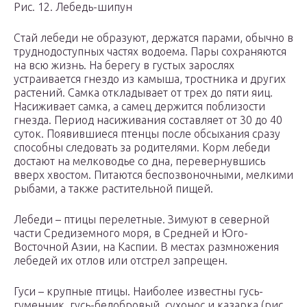
Рис. 12. Лебедь-шипун
Стай лебеди не образуют, держатся парами, обычно в
труднодоступных частях водоема. Пары сохраняются
на всю жизнь. На берегу в густых зарослях
устраивается гнездо из камыша, тростника и других
растений. Самка откладывает от трех до пяти яиц.
Насиживает самка, а самец держится поблизости
гнезда. Период насиживания составляет от 30 до 40
суток. Появившиеся птенцы после обсыхания сразу
способны следовать за родителями. Корм лебеди
достают на мелководье со дна, перевернувшись
вверх хвостом. Питаются беспозвоночными, мелкими
рыбами, а также растительной пищей.
Лебеди – птицы перелетные. Зимуют в северной
части Средиземного моря, в Средней и Юго-
Восточной Азии, на Каспии. В местах размножения
лебедей их отлов или отстрел запрещен.
Гуси – крупные птицы. Наиболее известны гусь-
гуменник, гусь-белобровый, сухонос и казарка (рис.