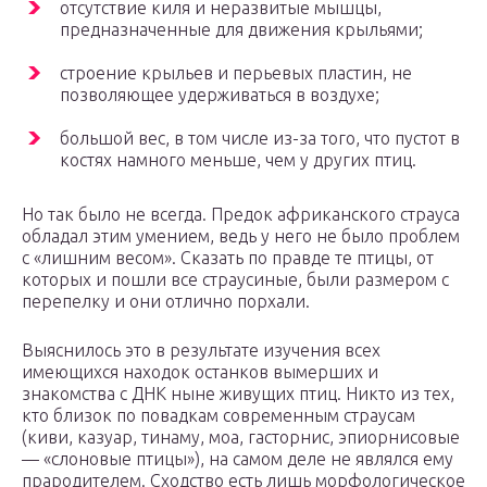
отсутствие киля и неразвитые мышцы,
предназначенные для движения крыльями;
строение крыльев и перьевых пластин, не
позволяющее удерживаться в воздухе;
большой вес, в том числе из-за того, что пустот в
костях намного меньше, чем у других птиц.
Но так было не всегда. Предок африканского страуса
обладал этим умением, ведь у него не было проблем
с «лишним весом». Сказать по правде те птицы, от
которых и пошли все страусиные, были размером с
перепелку и они отлично порхали.
Выяснилось это в результате изучения всех
имеющихся находок останков вымерших и
знакомства с ДНК ныне живущих птиц. Никто из тех,
кто близок по повадкам современным страусам
(киви, казуар, тинаму, моа, гасторнис, эпиорнисовые
— «слоновые птицы»), на самом деле не являлся ему
прародителем. Сходство есть лишь морфологическое