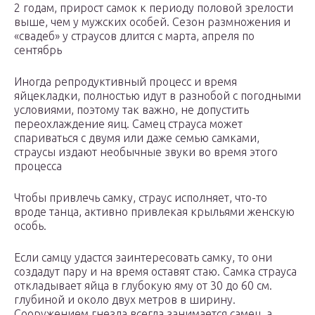
2 годам, прирост самок к периоду половой зрелости
выше, чем у мужских особей. Сезон размножения и
«свадеб» у страусов длится с марта, апреля по
сентябрь
Иногда репродуктивный процесс и время
яйцекладки, полностью идут в разнобой с погодными
условиями, поэтому так важно, не допустить
переохлаждение яиц. Самец страуса может
спариваться с двумя или даже семью самками,
страусы издают необычные звуки во время этого
процесса
Чтобы привлечь самку, страус исполняет, что-то
вроде танца, активно привлекая крыльями женскую
особь.
Если самцу удастся заинтересовать самку, то они
создадут пару и на время оставят стаю. Самка страуса
откладывает яйца в глубокую яму от 30 до 60 см.
глубиной и около двух метров в ширину.
Сооружением гнезда всегда занимается самец, а