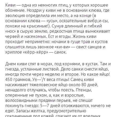
Киви — одна из немногих птиц, у которых хорошее
обоняние. Ноздри у киви не в основании клюва, где
эволюция определила им место, а на конце (в
основании клюва — «усы», осязательные вибр,и-сы,
похожи на крысиные!). Сунув длинный и гибкий
«нос» в сырую землю, редкостная птица вынюхивает
червей и насекомых. Ест и ягоды. Жизнь киви
проходит неприметно: ночами в гуще трав и кустов
слышится лишь звонкое «ки-ви» — свист самцов и
хриплое «кёрр-кёрр» — самок.
Днем киви спят в норах, под корнями, в кустах. Там и
гнезда, устланные листвой. Дело самки снести яйцо,
иногда почти через неделю и второе. Но какое яйцо!
450 граммов, У±—’/т веса птицы! Самец киви
насиживает тяжеловесное яйцо около 80 дней,
ненадолго отлучаясь, чтобы поесть. Птенцы,
оперенные не пухом, а, как и взрослые,
волосовидными прядями перьев, не спешат
покинуть гнездо: 5—7 дней отсиживаются, ничего не
едят. Запасы желтка, предусмотрительно
сохраненные под кожей, спасают их от вредных