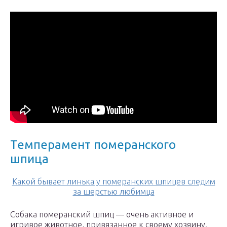
Темперамент померанского
шпица
Какой бывает линька у померанских шпицев следим
за шерстью любимца
Собака померанский шпиц — очень активное и
игривое животное, привязанное к своему хозяину.