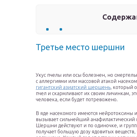
Содержа
Третье место шершни
Укус пчелы или осы болезнен, но смертел
с аллергиями или массовой атакой насеко
гигантский азиатский шершень
, который 
пчел и скармливают их своим личинкам, эт
человека, если будет потревожено.
В яде насекомого имеются нейротоксины 
вызывает сильнейший анафилактический шо
Шершни действуют и по одиночке, и групп
получает большую дозу ядовитых веществ, 