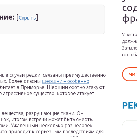
со
фр
ние:
[
]
Скрыть
У чист
должна
Затыло
ото лб
ЧИ
ьные случаи редки, связаны преимущественно
мых. Более опасны
шершни – особенно
обитает в Приморье. Шершни охотно атакуют
о агрессивное существо, которое атакует
РЕ
и вещества, разрушающие ткани. Он
к, итогом встречи может быть смерть.
ами. Ужаленный несколько раз человек
что приводит к серьезным последствиям для