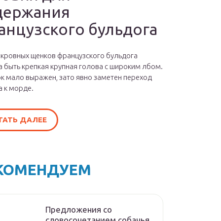
держания
анцузского бульдога
окровных щенков французского бульдога
 быть крепкая крупная голова с широким лбом.
к мало выражен, зато явно заметен переход
а к морде.
ТАТЬ ДАЛЕЕ
КОМЕНДУЕМ
Предложения со
словосочетанием собачья