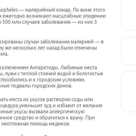
nopheles — малярийный комар. По вине этого
нах ежегодно возникают масштабные эпидемии
 500 млн случаев заболевания — из них 3
ксированы случаи заболевания малярией — в
ому же несколько лет назад были отмечены
ила.
исключением Антарктиды. Любимые места
, лужи с теплой стоячей водой и болотистые
пособились и к городским условиям.
жные подвалы городских домов.
ть места их укусов раствором соды или
оцедура уменьшит зуд и избавит от желания
риные укусы вызвали аллергическую
ное средство и обратиться к врачу. При
я неотложная помощь медиков.