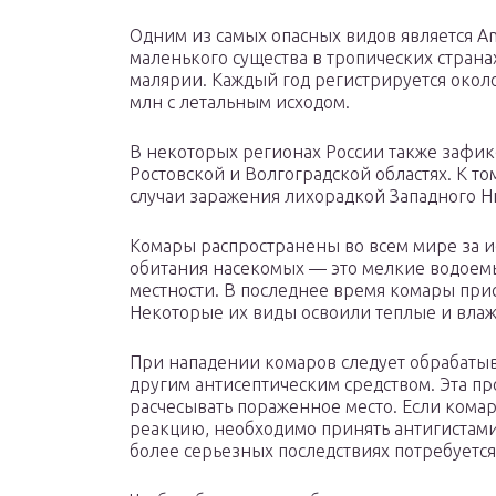
Одним из самых опасных видов является A
маленького существа в тропических стра
малярии. Каждый год регистрируется около
млн с летальным исходом.
В некоторых регионах России также зафи
Ростовской и Волгоградской областях. К т
случаи заражения лихорадкой Западного Н
Комары распространены во всем мире за 
обитания насекомых — это мелкие водоемы
местности. В последнее время комары прис
Некоторые их виды освоили теплые и вла
При нападении комаров следует обрабатыва
другим антисептическим средством. Эта пр
расчесывать пораженное место. Если кома
реакцию, необходимо принять антигистамин
более серьезных последствиях потребуетс