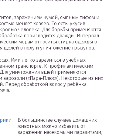
итов, заражением чумой, сыпным тифом и
остью меняет хозяев. То есть, укусив
я кровью человека. Для борьбы применяются
 Обработка производится дважды! Интервал
ическим мерам относится стирка одежды в
ия щелей в полу и уничтожение грызунов.
сах. Ими легко заразиться в учебных
венном транспорте. К профилактическим
. Для уничтожения вшей применяются
 аэрозоли («Пара-Плюс»). Некоторые из них
й! Перед обработкой волос у ребёнка
рача.
фрики
В большинстве случаев домашних
животных можно избавить от
заражения насекомыми паразитами,