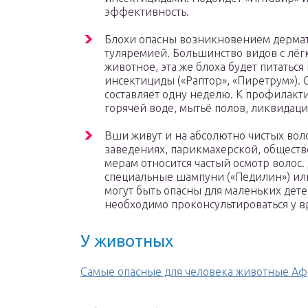
эффективность.
Блохи опасны возникновением дермат
туляремией. Большинство видов с лёгк
животное, эта же блоха будет питатьс
инсектициды («Раптор», «Пиретрум»).
составляет одну неделю. К профилакт
горячей воде, мытьё полов, ликвидац
Вши живут и на абсолютно чистых воло
заведениях, парикмахерской, общест
мерам относится частый осмотр волос
специальные шампуни («Педилин») или
могут быть опасны для маленьких дете
необходимо проконсультироваться у в
У животных
Самые опасные для человека животные А