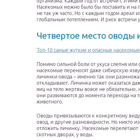
организма. Каждый год от встречи с этими
Насекомых можно было бы поставить и на п
не так уж часто. Но с каждым годом ареал и
глобальным потеплением. И риск встречи 
Четвертое место оводы 
Топ-10 самые жуткие и опасные насекомые
Помимо сильной боли от укуса слепня или 
насекомые переносят даже сибирскую язву
личинки овода – именно так они размножа
откладывают. Личинка может оказаться даж
яиц на тело жертвы вовсе не обязательно, 
они развиваются до момента перехода на т
животного.
Оводы привязываются к конкретному виду х
овод, и другие разновидности. Но никто из
отложить личинку. Насекомые перелетают в
скотных дворах, у воды.