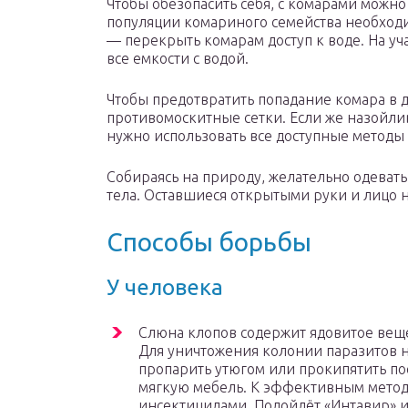
Чтобы обезопасить себя, с комарами можно
популяции комариного семейства необход
— перекрыть комарам доступ к воде. На уч
все емкости с водой.
Чтобы предотвратить попадание комара в д
противомоскитные сетки. Если же назойл
нужно использовать все доступные методы 
Собираясь на природу, желательно одеват
тела. Оставшиеся открытыми руки и лицо н
Способы борьбы
У человека
Слюна клопов содержит ядовитое вещ
Для уничтожения колонии паразитов н
пропарить утюгом или прокипятить по
мягкую мебель. К эффективным метод
инсектицидами. Подойдёт «Интавир» и