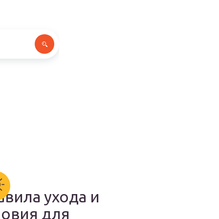
авила ухода и
ловия для