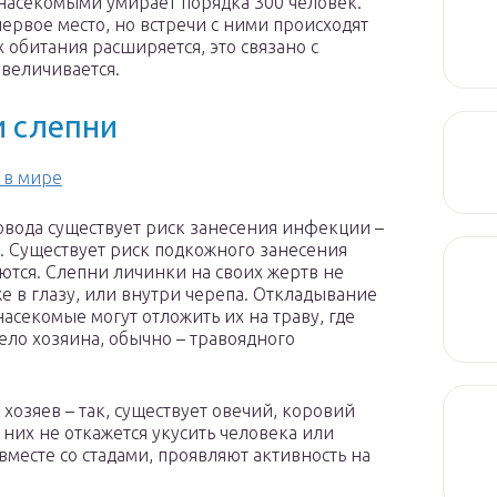
 насекомыми умирает порядка 300 человек.
ервое место, но встречи с ними происходят
х обитания расширяется, это связано с
увеличивается.
и слепни
 в мире
овода существует риск занесения инфекции –
. Существует риск подкожного занесения
ются. Слепни личинки на своих жертв не
е в глазу, или внутри черепа. Откладывание
насекомые могут отложить их на траву, где
ело хозяина, обычно – травоядного
озяев – так, существует овечий, коровий
 них не откажется укусить человека или
месте со стадами, проявляют активность на