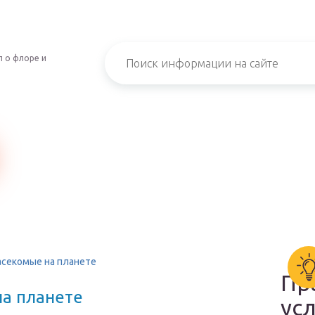
 о флоре и
асекомые на планете
Пр
а планете
ус