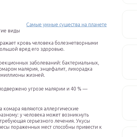
Самые умные существа на планете
гие виды
заражает кровь человека болезнетворными
ольшой вред его здоровью.
фекционных заболеваний: бактериальных,
омаром малярия, энцефалит, лихорадка
т миллионы жизней.
подвержено угрозе малярии и 40 % —
а комара являются аллергические
разному: у человека может возникнуть
требующая серьезного лечения. Укусы
счесы
пораженных мест способны привести к