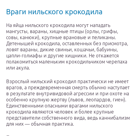
Враги нильского крокодила
На яйца нильского крокодила могут нападать
мангусты, вараны, хищные птицы (орлы, грифы,
совы, канюки), крупные врановые и пеликаны.
Детенышей крокодила, оставленных без присмотра,
ловят вараны, дикие свиньи, кошачьи, бабуины,
цапли-голиафы и другие хищники. Не откажется
полакомиться маленьким крокодильчиком черепаха
или акула.
Взрослый нильский крокодил практически не имеет
врагов, а преждевременная смерть обычно наступает
в результате внутривидовой агрессии и при охоте на
особенно крупную жертву (львов, леопардов, гиен).
Единственными опасными врагами нильского
крокодила являются человек и более крупные
представители собственного вида, ведь каннибализм
для них — обычная практика.