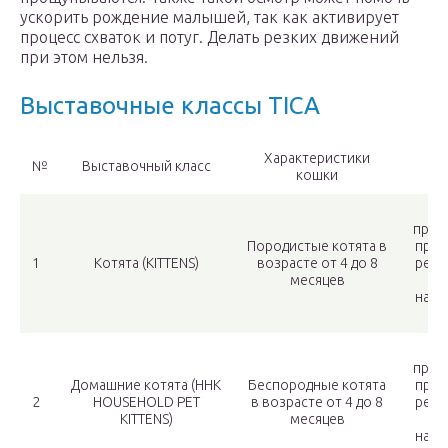
ускорить рождение малышей, так как активирует
процесс схваток и потуг. Делать резких движений
при этом нельзя.
Выставочные классы TICA
Характеристики
№
Выставочный класс
Т
кошки
Ти
прис
Породистые котята в
прси
1
Котята (KITTENS)
возрасте от 4 до 8
реги
месяцев
наци
н
Ти
прис
Домашние котята (HHK
Беспородные котята
прис
2
HOUSEHOLD PET
в возрасте от 4 до 8
реги
KITTENS)
месяцев
наци