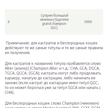
Суприм большой
чемпион (Supreme
6
3000
grand champion
SGC)
Примечание: для кастратов и беспородных кошек
действуют те же самые титулы и те же самые правила
их получения.
Для кастратов к названию титула прибавлется слово
Alter (альтер) (Сhampion Alter и т.д.: СHA, GCA, DGCA,
TGCA, QGCA, SGCA); кастраты могут либо продолжать
карьеру, начатую до кастрации, либо начинать ее
заново (если кастрат до кастарции имел титул QGC,
то он может бороться уже за титул SGCA или начать с
CHA).
Для беспородных кошек слово Champion (чемпион)