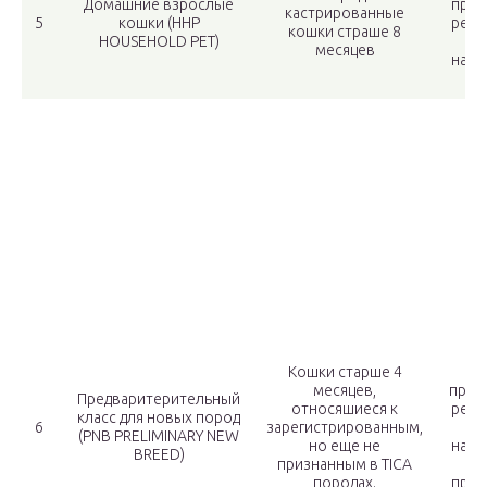
Домашние взрослые
прис
кастрированные
5
кошки (HHP
реги
кошки страше 8
HOUSEHOLD PET)
месяцев
наци
н
Кошки старше 4
Ти
месяцев,
прис
Предваритерительный
относяшиеся к
реги
класс для новых пород
6
зарегистрированным,
(PNB PRELIMINARY NEW
но еще не
наци
BREED)
признанным в ТICA
наг
породах.
прис