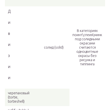
Д
и
В категориях
в
поинт\спеия\минк
под солидными
окрасами
и
солид (solid)
считаются
одноцветные
з
окрасы без
рисунка и
типпинга
и
и
черепаховый
(tortie,
tortieshell)