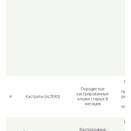
Все
Породистые
прис
кастрированные
4
Кастраты (ALTERS)
реги
кошки старше 8
месяцев
наци
н
Вcе
M
Беспородные