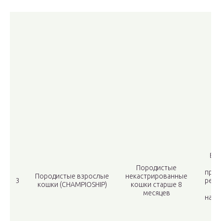
н
Все
Ch
Породистые
прис
Породистые взрослые
некастрированные
3
реги
кошки (CHAMPIOSHIP)
кошки старше 8
месяцев
наци
н