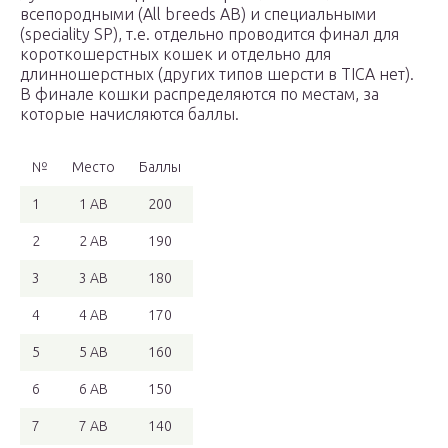
всепородными (All breeds AB) и специальными
(speciality SP), т.е. отдельно проводится финал для
короткошерстных кошек и отдельно для
длинношерстных (других типов шерсти в TICA нет).
В финале кошки распределяются по местам, за
которые начисляются баллы.
№
Место
Баллы
1
1 AB
200
2
2 AB
190
3
3 AB
180
4
4 AB
170
5
5 AB
160
6
6 AB
150
7
7 AB
140