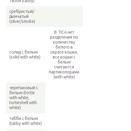
табби (tabby)
сребристый/
дымчатый
(silver/smoke)
В TICA нет
разделения по
количеству
белого в
солид с белым
окрасе кошки,
(solid with white)
все кошки с
белым
считаются
партиколорами
(with white)
черепаховый с
белым (tortie
with white,
tortieshell with
white)
табби с белым
(tabby with white)