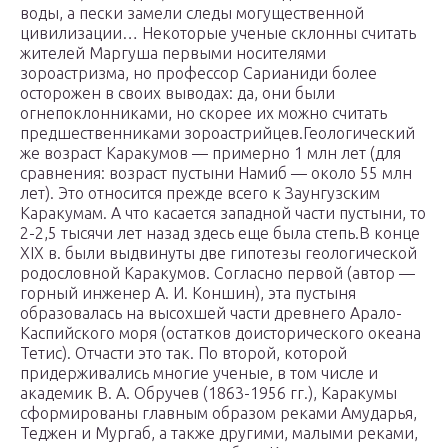
воды, а пески замели следы могущественной
цивилизации… Некоторые ученые склонны считать
жителей Маргуша первыми носителями
зороастризма, но профессор Сарианиди более
осторожен в своих выводах: да, они были
огнепоклонниками, но скорее их можно считать
предшественниками зороастрийцев.Геологический
же возраст Каракумов — примерно 1 млн лет (для
сравнения: возраст пустыни Намиб — около 55 млн
лет). Это относится прежде всего к Заунгузским
Каракумам. А что касается западной части пустыни, то
2-2,5 тысячи лет назад здесь еще была степь.В конце
XIX в. были выдвинуты две гипотезы геологической
родословной Каракумов. Согласно первой (автор —
горный инженер А. И. Коншин), эта пустыня
образовалась на высохшей части древнего Арало-
Каспийского моря (остатков доисторического океана
Тетис). Отчасти это так. По второй, которой
придерживались многие ученые, в том числе и
академик В. А. Обручев (1863-1956 гг.), Каракумы
сформированы главным образом реками Амударья,
Теджен и Мургаб, а также другими, малыми реками,