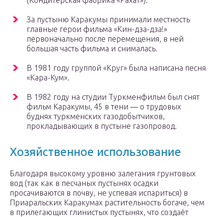
(Кондитерская фабрика «Рахат»).
За пустыню Каракумы принимали местность
главные герои фильма «Кин-дза-дза!»
первоначально после перемещения, в ней
большая часть фильма и снималась.
В 1981 году группой «Круг» была написана песня
«Кара-Кум».
В 1982 году на студии Туркменфильм был снят
фильм Каракумы, 45 в тени — o трудовых
будняx туркменских газодобытчиков,
прокладывающих в пустыне газопровод.
Хозяйственное использование
Благодаря высокому уровню залегания грунтовых
вод (так как в песчаных пустынях осадки
просачиваются в почву, не успевая испариться) в
Приаральских Каракумах растительность богаче, чем
в прилегающих глинистых пустынях, что создаёт