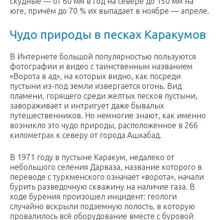
скудные — от 60 мм в год на севере до 150 мм на
юге, причём до 70 % их выпадает в ноябре — апреле.
Чудо природы в песках Каракумов
В Интернете большой популярностью пользуются
фотографии и видео с таинственным названием
«Ворота в ад», на которых видно, как посреди
пустыни из-под земли извергается огонь. Вид
пламени, горящего среди желтых песков пустыни,
завораживает и интригует даже бывалых
путешественников. Но немногие знают, как именно
возникло это чудо природы, расположенное в 266
километрах к северу от города Ашхабад.
В 1971 году в пустыне Каракум, недалеко от
небольшого селения Дарваза, название которого в
переводе с туркменского означает «ворота», начали
бурить разведочную скважину на наличие газа. В
ходе бурения произошел инцидент: геологи
случайно вскрыли подземную полость, в которую
провалилось всё оборудование вместе с буровой