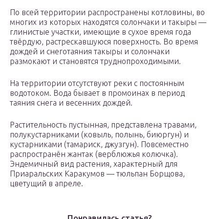
По всей территории распространены котловины, во
многих из которых находятся солончаки и такыры —
глинистые участки, имеющие в сухое время года
твёрдую, растрескавшуюся поверхность. Во время
дождей и снеготаяния такыры и солончаки
размокают и становятся труднопроходимыми.
На территории отсутствуют реки с постоянным
водотоком. Вода бывает в промоинах в период
таяния снега и весенних дождей.
Растительность пустынная, представлена травами,
полукустарниками (ковыль, полынь, биюргун) и
кустарниками (тамариск, джузгун). Повсеместно
распространён жантак (верблюжья колючка).
Эндемичный вид растения, характерный для
Приаральских Каракумов — тюльпан Борщова,
цветущий в апреле.
Понравилась статья?