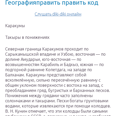
Географияправить править код
Слушать diki-diki онлайн
Каракумы
Такыры в понижениях
Северная граница Каракумов проходит по
Сарыкамышской впадине и Узбою, восточная — по
долине Амударьи, юго-восточная — по
возвышенностям Карабиль и Бадхыз, южная — по
подгорной равнине Копетдага, на западе по
Балханам. Каракумы представляют собой
всхолмлённую, сильно пересечённую равнину с
общим уклоном поверхности с востока на запад, с
преобладанием гряд, бугристых и барханных песков.
Понижения между грядами часто заполнены
солончаками и такырами. Пески богаты грунтовыми
водами, которые извлекаются при помощи колодцев.
В. Н. Кунин отмечает, что эти колодцы были самыми