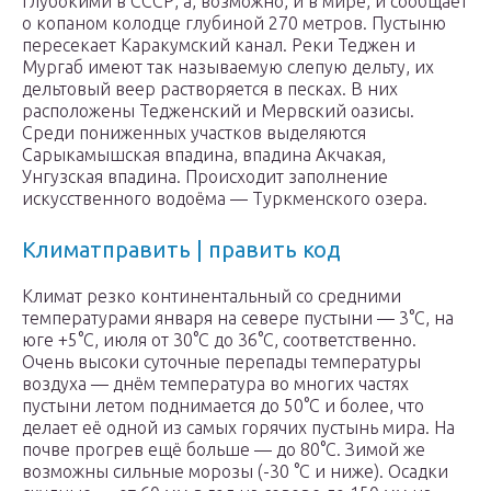
глубокими в СССР, а, возможно, и в мире, и сообщает
о копаном колодце глубиной 270 метров. Пустыню
пересекает Каракумский канал. Реки Теджен и
Мургаб имеют так называемую слепую дельту, их
дельтовый веер растворяется в песках. В них
расположены Тедженский и Мервский оазисы.
Среди пониженных участков выделяются
Сарыкамышская впадина, впадина Акчакая,
Унгузская впадина. Происходит заполнение
искусственного водоёма — Туркменского озера.
Климатправить | править код
Климат резко континентальный со средними
температурами января на севере пустыни — 3°С, на
юге +5°С, июля от 30°С до 36°С, соответственно.
Очень высоки суточные перепады температуры
воздуха — днём температура во многих частях
пустыни летом поднимается до 50°С и более, что
делает её одной из самых горячих пустынь мира. На
почве прогрев ещё больше — до 80°С. Зимой же
возможны сильные морозы (-30 °C и ниже). Осадки