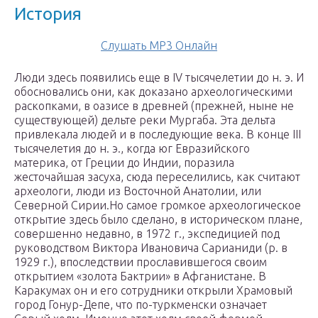
История
Слушать MP3 Онлайн
Люди здесь появились еще в IV тысячелетии до н. э. И
обосновались они, как доказано археологическими
раскопками, в оазисе в древней (прежней, ныне не
существующей) дельте реки Мургаба. Эта дельта
привлекала людей и в последующие века. В конце III
тысячелетия до н. э., когда юг Евразийского
материка, от Греции до Индии, поразила
жесточайшая засуха, сюда переселились, как считают
археологи, люди из Восточной Анатолии, или
Северной Сирии.Но самое громкое археологическое
открытие здесь было сделано, в историческом плане,
совершенно недавно, в 1972 г., экспедицией под
руководством Виктора Ивановича Сарианиди (р. в
1929 г.), впоследствии прославившегося своим
открытием «золота Бактрии» в Афганистане. В
Каракумах он и его сотрудники открыли Храмовый
город Гонур-Депе, что по-туркменски означает