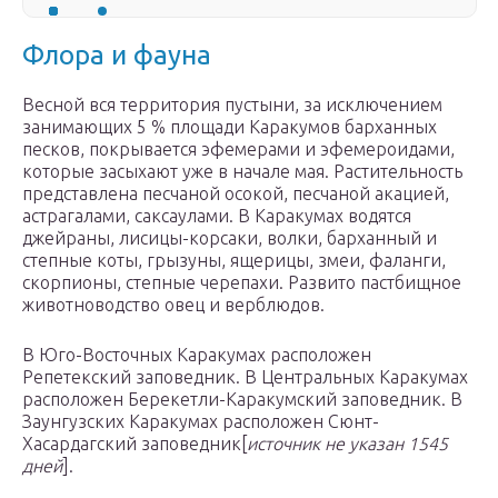
Флора и фауна
Весной вся территория пустыни, за исключением
занимающих 5 % площади Каракумов барханных
песков, покрывается эфемерами и эфемероидами,
которые засыхают уже в начале мая. Растительность
представлена песчаной осокой, песчаной акацией,
астрагалами, саксаулами. В Каракумах водятся
джейраны, лисицы-корсаки, волки, барханный и
степные коты, грызуны, ящерицы, змеи, фаланги,
скорпионы, степные черепахи. Развито пастбищное
животноводство овец и верблюдов.
В Юго-Восточных Каракумах расположен
Репетекский заповедник. В Центральных Каракумах
расположен Берекетли-Каракумский заповедник. В
Заунгузских Каракумах расположен Сюнт-
Хасардагский заповедник[
источник не указан 1545
дней
].