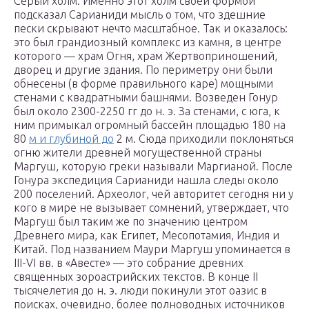
Серый холм. Именно этот холм своей формой
подсказал Сарианиди мысль о том, что здешние
пески скрывают нечто масштабное. Так и оказалось:
это был грандиозный комплекс из камня, в центре
которого — храм Огня, храм Жертвоприношений,
дворец и другие здания. По периметру они были
обнесены (в форме правильного каре) мощными
стенами с квадратными башнями. Возведен Гонур
был около 2300-2250 гг до н. э. За стенами, с юга, к
ним примыкал огромный бассейн площадью 180 на
80
м и глубиной до
2 м. Сюда приходили поклоняться
огню жители древней могущественной страны
Маргуш, которую греки называли Маргианой. После
Гонура экспедиция Сарианиди нашла следы около
200 поселений. Археолог, чей авторитет сегодня ни у
кого в мире не вызывает сомнений, утверждает, что
Маргуш был таким же по значению центром
Древнего мира, как Египет, Месопотамия, Индия и
Китай. Под названием Маури Маргуш упоминается в
III-VI вв. в «Авесте» — это собрание древних
священных зороастрийских текстов. В конце II
тысячелетия до н. э. люди покинули этот оазис в
поисках, очевидно, более полноводных источников