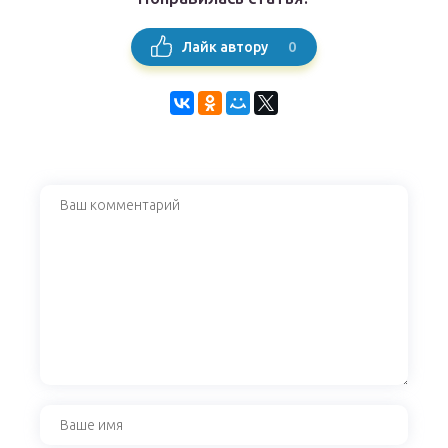
0
Лайк автору