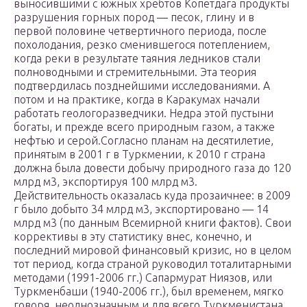
выносившими с южных хребтов Копетдага продукты
разрушения горных пород — песок, глину и в
первой половине четвертичного периода, после
похолодания, резко сменившегося потеплением,
когда реки в результате таяния ледников стали
полноводными и стремительными. Эта теория
подтвердилась позднейшими исследованиями. А
потом и на практике, когда в Каракумах начали
работать геологоразведчики. Недра этой пустыни
богаты, и прежде всего природным газом, а также
нефтью и серой.Согласно планам на десятилетие,
принятым в 2001 г в Туркмении, к 2010 г страна
должна была довести добычу природного газа до 120
млрд м3, экспортируя 100 млрд м3.
Действительность оказалась куда прозаичнее: в 2009
г было добыто 34 млрд м3, экспортировано — 14
млрд м3 (по данным Всемирной книги фактов). Свои
коррективы в эту статистику внес, конечно, и
последний мировой финансовый кризис, но в целом
тот период, когда страной руководил тоталитарными
методами (1991-2006 гг.) Сапармурат Ниязов, или
Туркменбаши (1940-2006 гг.), был временем, мягко
говоря, неоднозначным и для всего Туркменистана,