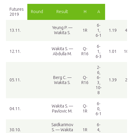
Futures
Round
Result
H
A
2019
6-
Yeung P. —
13.11.
1R
1,
1.19
4.03
Wakita S.
6-1
6-
Wakita S. —
Q-
12.11.
1,
1.01
10.9
Abdulla M.
R16
6-3
2-
6,
Berg C. —
Q-
6-
05.11.
1.39
2.71
Wakita S.
R16
3,
10-
8
6-
Wakita S. —
Q-
04.11.
0,
Pavlovic M.
1R
6-1
Saidkarimov
6-
30.10.
S. — Wakita
1R
4,