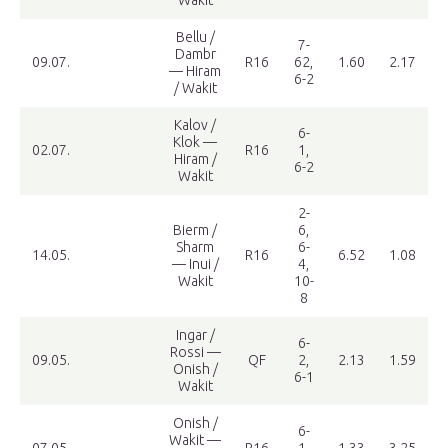
Wakit
Bellu /
7-
Dambr
09.07.
R16
62,
1.60
2.17
— Hiram
6-2
/ Wakit
Kalov /
6-
Klok —
02.07.
R16
1,
Hiram /
6-2
Wakit
2-
Bierm /
6,
Sharm
6-
14.05.
R16
6.52
1.08
— Inui /
4,
Wakit
10-
8
Ingar /
6-
Rossi —
09.05.
QF
2,
2.13
1.59
Onish /
6-1
Wakit
Onish /
6-
Wakit —