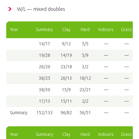
W/L — mixed doubles
Year
Summary
Clay
Hard
Indoors
Grass
14/17
9/12
5/5
—
—
19/28
14/19
5/9
—
—
26/20
23/18
3/2
—
—
38/25
20/13
18/12
—
—
38/30
15/9
23/21
—
—
17/13
15/11
2/2
—
—
Summary:
152/133
96/82
56/51
—
—
Year
Summary
Clay
Hard
Indoors
Grass