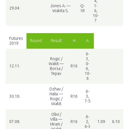
4,
Jones A. —
Q-
1-
29.04.
Wakita S.
1R
6,
10-
7
Futures
Round
Result
H
A
2019
6-
Rogic /
3,
Wakit —
0-
12.11.
R16
Borsa /
6,
Tepav
10-
6
Dzhav /
6-
Halia —
30.10.
R16
3,
Rogic /
7-5
Wakit
Olivi /
6-
Villa —
07.08.
R16
2,
1.09
6.10
Hiram /
6-3