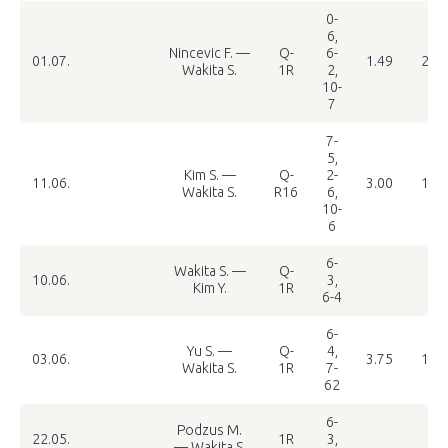
0-
6,
Nincevic F. —
Q-
6-
01.07.
1.49
2.36
Wakita S.
1R
2,
10-
7
7-
5,
Kim S. —
Q-
2-
11.06.
3.00
1.36
Wakita S.
R16
6,
10-
6
6-
Wakita S. —
Q-
10.06.
3,
Kim Y.
1R
6-4
6-
Yu S. —
Q-
4,
03.06.
3.75
1.25
Wakita S.
1R
7-
62
6-
Podzus M.
22.05.
1R
3,
— Wakita S.