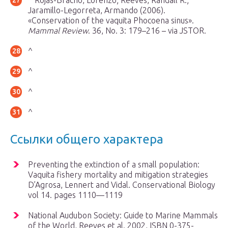
^ Rojas-Bracho, Lorenzo; Reeves, Randall R.;
Jaramillo-Legorreta, Armando (2006).
«Conservation of the vaquita Phocoena sinus».
Mammal Review
. 36, No. 3: 179–216 – via JSTOR.
^
^
^
^
Ссылки общего характера
Preventing the extinction of a small population:
Vaquita fishery mortality and mitigation strategies
D’Agrosa, Lennert and Vidal. Conservational Biology
vol 14. pages 1110—1119
National Audubon Society: Guide to Marine Mammals
of the World, Reeves et al. 2002, ISBN 0-375-