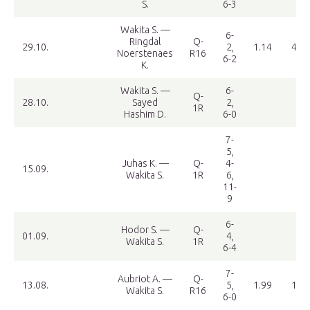
S.
6-3
Wakita S. —
6-
Ringdal
Q-
29.10.
2,
1.14
4.66
Noerstenaes
R16
6-2
K.
Wakita S. —
6-
Q-
28.10.
Sayed
2,
1R
Hashim D.
6-0
7-
5,
Juhas K. —
Q-
4-
15.09.
Wakita S.
1R
6,
11-
9
6-
Hodor S. —
Q-
01.09.
4,
Wakita S.
1R
6-4
7-
Aubriot A. —
Q-
13.08.
5,
1.99
1.70
Wakita S.
R16
6-0