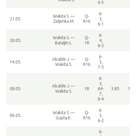
6-3
6-
Wakita S. —
Q-
21.05.
3,
Zeljenka M.
R16
6-1
6-
Wakita S. —
Q-
20.05.
4,
Bataljin L.
1R
6-2
6-
Alcalde J. —
Q-
14.05.
3,
Wakita S.
R16
7-5
6-
3,
Alcalde J. —
08.05.
1R
64-
3.85
1.21
Wakita S.
7,
6-4
6-
Wakita S. —
Q-
06.05.
3,
Gupta K.
R16
6-2
6-