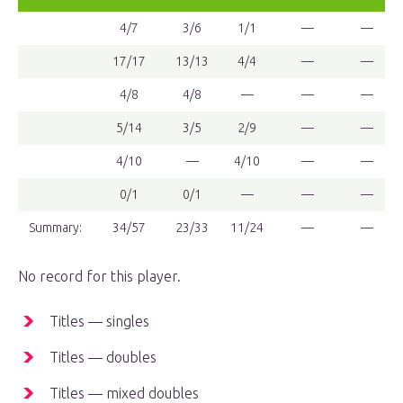
4/7
3/6
1/1
—
—
17/17
13/13
4/4
—
—
4/8
4/8
—
—
—
5/14
3/5
2/9
—
—
4/10
—
4/10
—
—
0/1
0/1
—
—
—
Summary:
34/57
23/33
11/24
—
—
No record for this player.
Titles — singles
Titles — doubles
Titles — mixed doubles