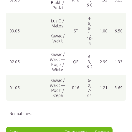
07.05.
R16
1,
1.33
3.25
Blokh /
6-0
Podzi
4-
Luz O /
6,
Matos
6-
03.05.
—
SF
1.08
6.50
1,
Kawac /
10-
Wakit
5
Kawac /
6-
Wakit —
02.05.
QF
3,
2.99
1.33
Rogla /
6-2
Winte
Kawac /
6-
Wakit —
2,
01.05.
R16
1.21
3.69
Podzi /
7-
Stepa
64
No matches.