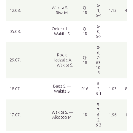
6-
Wakita S. —
Q-
12.08.
1,
1.13
4.87
Riva M.
1R
6-4
6-
Onken J. —
Q-
05.08.
0,
Wakita S.
1R
6-2
0-
6,
Rogic
Q-
7-
29.07.
Hadzalic A.
1R
63,
— Wakita S.
10-
8
6-
Baez S. —
18.07.
R16
2,
1.03
8.35
Wakita S.
6-1
5-
7,
Wakita S. —
17.07.
1R
6-
1.96
1.72
Alkotop M.
2,
6-3