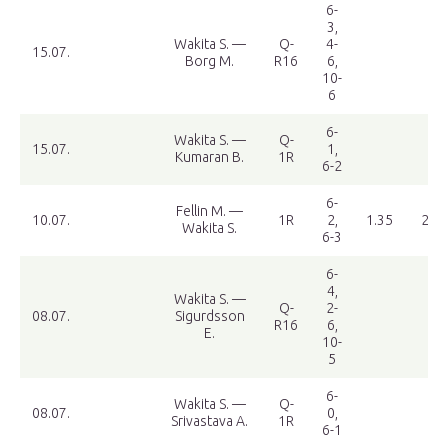
6-
3,
Wakita S. —
Q-
4-
15.07.
Borg M.
R16
6,
10-
6
6-
Wakita S. —
Q-
15.07.
1,
Kumaran B.
1R
6-2
6-
Fellin M. —
10.07.
1R
2,
1.35
2.84
Wakita S.
6-3
6-
4,
Wakita S. —
Q-
2-
08.07.
Sigurdsson
R16
6,
E.
10-
5
6-
Wakita S. —
Q-
08.07.
0,
Srivastava A.
1R
6-1