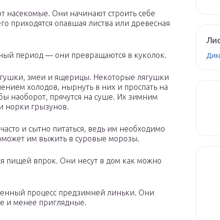
т насекомые. Они начинают строить себе
го приходятся опавшая листва или древесная
Лис
дный период — они превращаются в куколок.
Дик
ягушки, змеи и ящерицы. Некоторые лягушки
лением холодов, нырнуть в них и проспать на
абы наоборот, прячутся на суше. Их зимним
и норки грызунов.
асто и сытно питаться, ведь им необходимо
поможет им выжить в суровые морозы.
я пищей впрок. Они несут в дом как можно
венный процесс предзимней линьки. Они
е и менее приглядные.