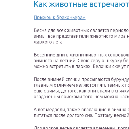
Как животные встречают
Прыжок к браконьерам
Весна для всех животных является период
зимы, все представители животного мира 
жаркого лета.
Весенние дни в жизни животных сопровож
зимнего на летний. Свою серую шкурку бе
можно встретить в парках. Белочки скачут 
После зимней спячки просыпаются бурундук
главным отличием являются пять темных п
еще с зимы, до того, как они впали в спяч
озадаченны поисками того, чем можно насы
А вот медведи, также впадающие в зимнюю с
питаться после долгого сна. Поэтому весно
Для волков весна является временем, когд