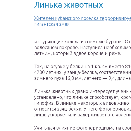
Линька животных
Жителей кубанского поселка терроризиру
гигантская змея
изнуряющие холода и снежные бураны. Отп
волосяном покрове. Наступила необходимос
летним, который вдвое короче и реже.
Так, на огузке у белки на 1 кв. см вместо 
4200 летних, у зайца-беляка, соответственн
зимнего пуха 16,8 мм, летнего — 9,4, длина
Линька животных давно интересует ученых
установлено, что линьке способствует, кр
гипофиз. В линьке некоторых видов живот
относится заяц-беляк. У него фотопериод
лишь ускоряет или задерживает это явлени
Учитывая влияние фотопериодизма на сро