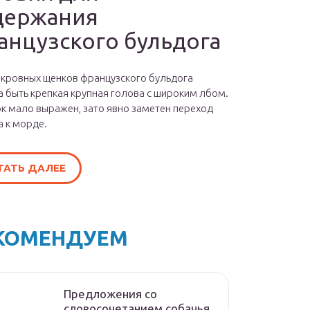
держания
анцузского бульдога
окровных щенков французского бульдога
 быть крепкая крупная голова с широким лбом.
к мало выражен, зато явно заметен переход
а к морде.
ТАТЬ ДАЛЕЕ
КОМЕНДУЕМ
Предложения со
словосочетанием собачья