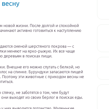
 весну
ом новой жизни. После долгой и спокойной
начинают активно готовиться к наступлению
даются сменой шерстяного покрова — с
лки меняют на ярко-рыжую. Их все чаще
по деревьям в поисках пищи.
и. Внешне его можно спутать с белкой, но
олос на спинке. Бурундуки запасаются пищей
ку. Поэтому эти животные с приходом весны не
титься.
пячку, не заботятся о том, чем будут
й они выходят из своих берлог в поисках еды.
а у них выводится потомство. Маленькие