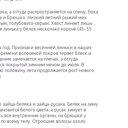
ка, а оттуда распространяется на спину, бока
ва и брюшко. Низкий летний рыжий мех
ым, голубовато-серым. Хвост линяет лишь
яя линька у белок несколько короче (45−55
в год. Признаки весенней линьки в наших
 времени волосяной покров теряет блеск и
ние замечается на плечах, а оттуда
ется покрытой зимним мехом до июля. В
ю половину лета продолжается рост нового
.
зайца-беляка и зайца-русака. Беляк на зиму
ановится белого цвета, а русак зимует в
ь все внутренние органы, на брюшке у
 по всему телу. Отросшие волосы около