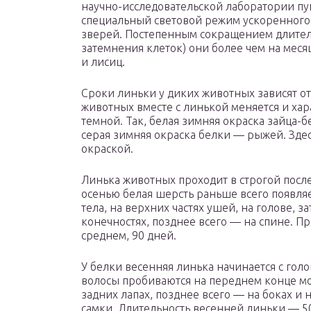
научно-исследовательской лаборатории пу
специальный световой режим ускоренног
зверей. Постепенным сокращением длительн
затемнения клеток) они более чем на меся
и лисиц.
Сроки линьки у диких животных зависят о
животных вместе с линькой меняется и хар
темной. Так, белая зимняя окраска зайца-б
серая зимняя окраска белки — рыжей. Зде
окраской.
Линька животных проходит в строгой после
осенью белая шерсть раньше всего появляет
тела, на верхних частях ушей, на голове, з
конечностях, позднее всего — на спине. П
среднем, 90 дней.
У белки весенняя линька начинается с гол
волосы пробиваются на переднем конце мор
задних лапах, позднее всего — на боках и
самки. Длительность весенней линьки — 5