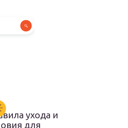
авила ухода и
ловия для