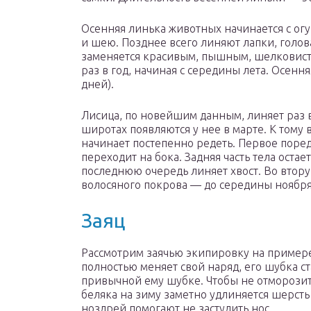
Осенняя линька животных начинается с огуз
и шею. Позднее всего линяют лапки, голо
заменяется красивым, пышным, шелковист
раз в год, начиная с середины лета. Осенн
дней).
Лисица, по новейшим данным, линяет раз 
широтах появляются у нее в марте. К тому
начинает постепенно редеть. Первое пореде
переходит на бока. Задняя часть тела оста
последнюю очередь линяет хвост. Во втору
волосяного покрова — до середины ноября
Заяц
Рассмотрим заячью экипировку на примере 
полностью меняет свой наряд, его шубка ст
привычной ему шубке. Чтобы не отморозит
беляка на зиму заметно удлиняется шерсть
ноздрей помогают не застудить нос.