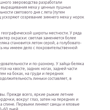
шного звероводства разработали
о выращивания меха у ценных пушных
ости светового дня с лета (путем
ц ускоряют созревание зимнего меха у норок
т географической широты местности. У ряда
актер окраски: светлая заменяется более
еляка становится летом серой, а голубовато-
сь мы имеем дело с покровительственной
довательности и по-разному. У зайца-беляка
ся на хвосте, задних ногах, задней части
атем на боках, на груди и передних
родолжительность линьки составляет, в
овы. Прежде всего, яркие рыжие летние
дочки, вокруг глаз, затем на передних и
 на спине. Первыми линяют самцы и яловые
0−60 дней.