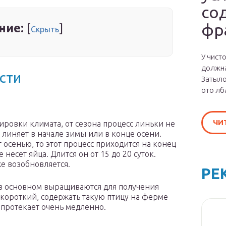
со
фр
ние:
[
]
Скрыть
У чист
должна
сти
Затыло
ото лб
ЧИ
ировки климата, от сезона процесс линьки не
 линяет в начале зимы или в конце осени.
т осенью, то этот процесс приходится на конец
несет яйца. Длится он от 15 до 20 суток.
е возобновляется.
РЕ
, в основном выращиваются для получения
х короткий, содержать такую птицу на ферме
 протекает очень медленно.