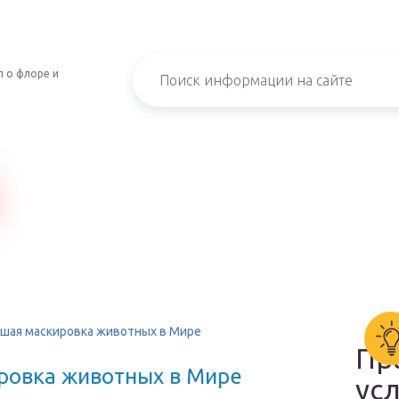
 о флоре и
чшая маскировка животных в Мире
Пр
ровка животных в Мире
ус