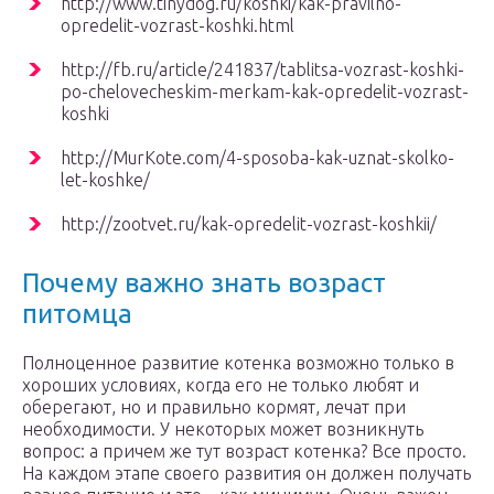
http://www.tinydog.ru/koshki/kak-pravilno-
opredelit-vozrast-koshki.html
http://fb.ru/article/241837/tablitsa-vozrast-koshki-
po-chelovecheskim-merkam-kak-opredelit-vozrast-
koshki
http://MurKote.com/4-sposoba-kak-uznat-skolko-
let-koshke/
http://zootvet.ru/kak-opredelit-vozrast-koshkii/
Почему важно знать возраст
питомца
Полноценное развитие котенка возможно только в
хороших условиях, когда его не только любят и
оберегают, но и правильно кормят, лечат при
необходимости. У некоторых может возникнуть
вопрос: а причем же тут возраст котенка? Все просто.
На каждом этапе своего развития он должен получать