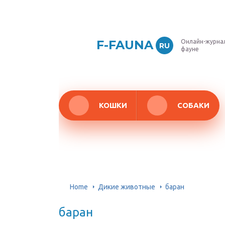
F-FAUNA
Онлайн-журнал
RU
фауне
КОШКИ
СОБАКИ
Home
Дикие животные
баран
баран