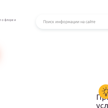
 о флоре и
Пр
ус