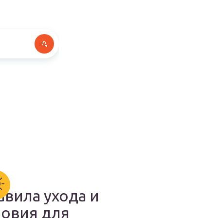
авила ухода и
ловия для