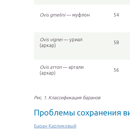
Ovis gmelini
— муфлон
54
Ovis vignei
— уриал
58
(аркар)
Ovis аттоп
— аргали
56
(архар)
Рис. 1. Классификация баранов
Проблемы сохранения в
Баран Карликовый