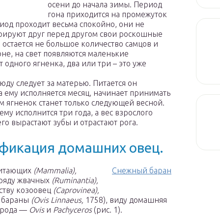
осени до начала зимы. Период
гона приходится на промежуток
иод проходит весьма спокойно, они не
трируют друг перед другом свои роскошные
 остается не большое количество самцов и
юне, на свет появляются маленькие
одного ягненка, два или три – это уже
сюду следует за матерью. Питается он
а ему исполняется месяц, начинает принимать
м ягненок станет только следующей весной.
ему исполнится три года, а вес взрослого
него вырастают зубы и отрастают рога.
ификация домашних овец.
питающих
(Mammalia),
Снежный баран
ряду жвачных
(Ruminantia),
йству козоовец
(Caprovinea),
у бараны
(Ovis Linnaeus,
1758), виду домашняя
дрода —
Ovis
и
Pachyceros
(рис. 1).