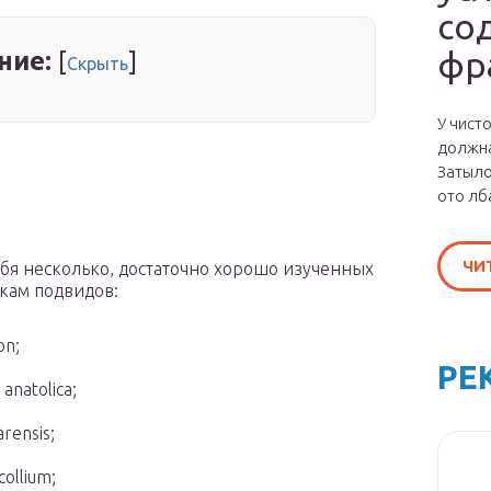
со
фр
ние:
[
]
Скрыть
У чист
должна
Затыло
ото лб
ЧИ
бя несколько, достаточно хорошо изученных
кам подвидов:
оn;
РЕ
nаtоliса;
rеnsis;
оllium;