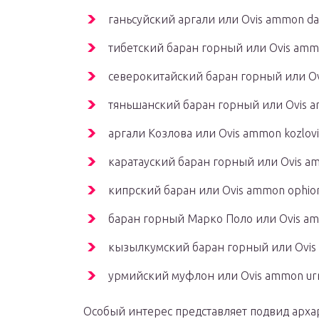
ганьсуйский аргали или Оvis аmmоn dаl
тибетский баран горный или Оvis аmmо
северокитайский баран горный или Оv
тяньшанский баран горный или Оvis аm
аргали Козлова или Оvis аmmоn kоzlоvi
каратауский баран горный или Оvis аm
кипрский баран или Оvis аmmоn орhiо
баран горный Марко Поло или Оvis аmm
кызылкумский баран горный или Оvis 
урмийский муфлон или Оvis аmmоn ur
Особый интерес представляет подвид арха