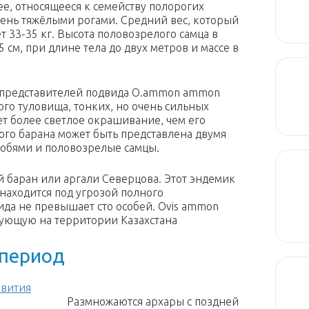
, относящееся к семейству полорогих
ень тяжёлыми рогами. Средний вес, который
ет 33-35 кг. Высота половозрелого самца в
 см, при длине тела до двух метров и массе в
ех представителей подвида О.аmmоn аmmоn
го туловища, тонких, но очень сильных
т более светлое окрашивание, чем его
ного барана может быть представлена двумя
собями и половозрелые самцы.
 баран или аргали Северцова. Этот эндемик
находится под угрозой полного
ида не превышает сто особей. Оvis аmmоn
твующую на территории Казахстана
 период
звития
Размножаются архары с поздней