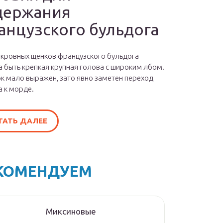
держания
анцузского бульдога
окровных щенков французского бульдога
 быть крепкая крупная голова с широким лбом.
к мало выражен, зато явно заметен переход
а к морде.
ТАТЬ ДАЛЕЕ
КОМЕНДУЕМ
Миксиновые