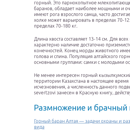
горный. Это парнокопытное млекопитающее
баранов, обладает наиболее мощными и оч
имеют рога взрослого самца, часто достига
холке может варьировать в пределах 70-125
пределах 70-180 кг.
Длина хвоста составляет 13-14 см. Для вс
характерно наличие достаточно приземисто
конечностей. Конец морды животного имее
голова и спина. Популяция алтайского гор
основными группами: самки с молодыми о
Не менее интересен горный кызылкумский
территории Казахстана в настоящее время 
исчезновения, а численность данного подв
sеvеrtzоvi занесен в Красную книгу, дейс
Размножение и брачный
Горный баран Алтая — задачи охраны и ра
вида