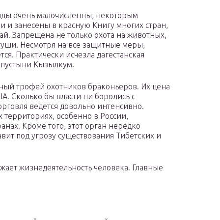
виды очень малочисленны, некоторым
и и занесены в красную Книгу многих стран,
ай. Запрещена не только охота на животных,
 туши. Несмотря на все защитные меры,
ся. Практически исчезла дагестанская
 пустыни Кызылкум.
ный трофей охотников браконьеров. Их цена
ША. Сколько бы власти ни боролись с
орговля ведется довольно интенсивно.
х территориях, особенно в России,
анах. Кроме того, этот орган нередко
авит под угрозу существования Тибетских и
ожает жизнедеятельность человека. Главные