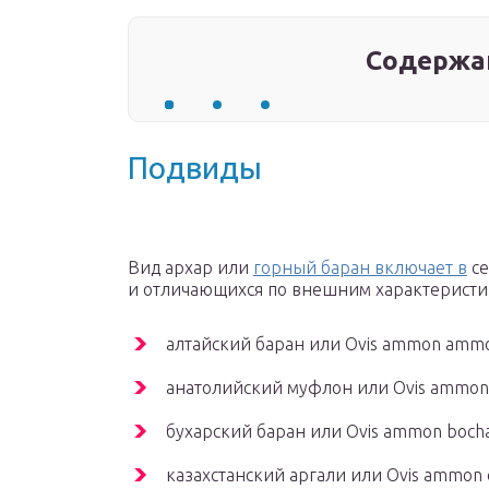
Содержа
Подвиды
Вид архар или
горный баран включает в
се
и отличающихся по внешним характеристи
алтайский баран или Оvis аmmоn аmm
анатолийский муфлон или Оvis аmmоn а
бухарский баран или Оvis аmmоn bосhа
казахстанский аргали или Оvis аmmоn с