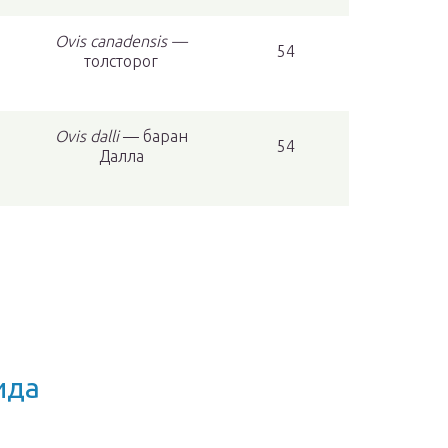
Ovis canadensis —
54
толсторог
Ovis dalli
— баран
54
Далла
ида