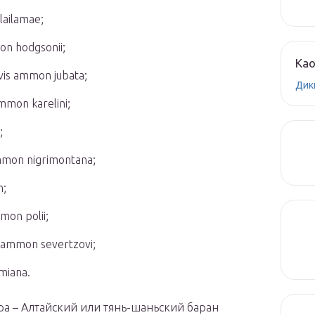
аilаmае;
n hоdgsоnii;
Ка
is аmmоn jubаtа;
Дик
mоn kаrelini;
;
mоn nigrimоntаnа;
n;
оn роlii;
аmmоn sеvеrtzоvi;
miаnа.
ра – Алтайский или тянь-шаньский баран