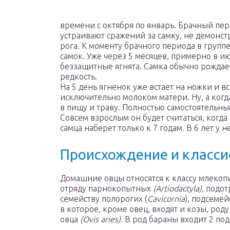
времени с октября по январь. Брачный пер
устраивают сражений за самку, не демонс
рога. К моменту брачного периода в группе
самок. Уже через 5 месяцев, примерно в и
беззащитные ягнята. Самка обычно рождает 
редкость.
На 5 день ягненок уже встает на ножки и в
исключительно молоком матери. Ну, а когд
в пищу и траву. Полностью самостоятельны
Совсем взрослым он будет считаться, когда 
самца наберет только к 7 годам. В 6 лет у 
Происхождение и класс
Домашние овцы относятся к классу млеко
отряду парнокопытных
(Artiodactyla),
подот
семейству полорогих (
Cavicornia
), подсеме
в которое, кроме овец, входят и козы, род
овца
(Ovis aries).
В род бараны входит 2 по