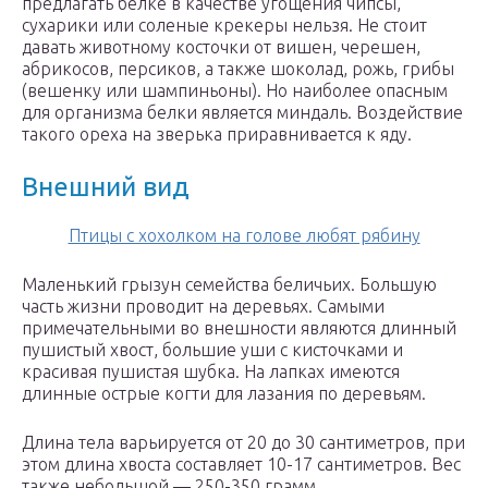
предлагать белке в качестве угощения чипсы,
сухарики или соленые крекеры нельзя. Не стоит
давать животному косточки от вишен, черешен,
абрикосов, персиков, а также шоколад, рожь, грибы
(вешенку или шампиньоны). Но наиболее опасным
для организма белки является миндаль. Воздействие
такого ореха на зверька приравнивается к яду.
Внешний вид
Птицы с хохолком на голове любят рябину
Маленький грызун семейства беличьих. Большую
часть жизни проводит на деревьях. Самыми
примечательными во внешности являются длинный
пушистый хвост, большие уши с кисточками и
красивая пушистая шубка. На лапках имеются
длинные острые когти для лазания по деревьям.
Длина тела варьируется от 20 до 30 сантиметров, при
этом длина хвоста составляет 10-17 сантиметров. Вес
также небольшой — 250-350 грамм.