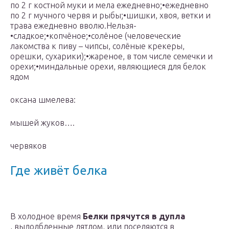
по 2 г костной муки и мела ежедневно;•ежедневно
по 2 г мучного червя и рыбы;•шишки, хвоя, ветки и
трава ежедневно вволю.Нельзя-
•сладкое;•копчёное;•солёное (человеческие
лакомства к пиву – чипсы, солёные крекеры,
орешки, сухарики);•жареное, в том числе семечки и
орехи;•миндальные орехи, являющиеся для белок
ядом
оксана шмелева:
мышей жуков….
червяков
Где живёт белка
В холодное время
Белки прячутся в дупла
, выдолбленные дятлом, или поселяются в