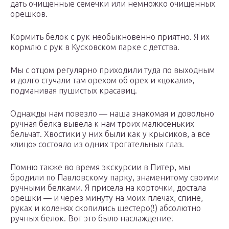
дать очищенные семечки или немножко очищенных
орешков.
Кормить белок с рук необыкновенно приятно. Я их
кормлю с рук в Кусковском парке с детства.
Мы с отцом регулярно приходили туда по выходным
и долго стучали там орехом об орех и «цокали»,
подманивая пушистых красавиц.
Однажды нам повезло — наша знакомая и довольно
ручная белка вывела к нам троих малюсеньких
бельчат. Хвостики у них были как у крысиков, а все
«лицо» состояло из одних трогательных глаз.
Помню также во время экскурсии в Питер, мы
бродили по Павловскому парку, знаменитому своими
ручными белками. Я присела на корточки, достала
орешки — и через минуту на моих плечах, спине,
руках и коленях скопились шестеро(!) абсолютно
ручных белок. Вот это было наслаждение!