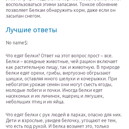
воспользоваться этими запасами. Тонкое обоняние
позволяет Белкам обнаружить корм, даже если он
засыпан снегом.
Лучшие ответы
No name$:
Что едят белки? Ответ на этот вопрос прост – все.
Белки – всеядные животные, чей рацион включает
как растительную пищу, так и животную. В природе
белки едят орехи, грибы, виртуозно обгрызают
шишки, оставляя много шелухи и кочерыжки. При
небогатом урожае семян они могут съесть ягоды,
молодые побеги и почки. Иногда белки едят
насекомых и их личинок, ящериц и лягушек,
небольших птиц и их яйца.
Что едят белки с рук людей в парках, опасно для них.
Дети и взрослые, увидев белочку, угощают ее тем,
что есть под рукой. И белка возьмет это, только