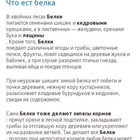
Что ест белка
В хвойных лесах
Белки
питаются семенами шишек и
кедровыми
орешками, а в лиственных — желудями, орехами
бука и
лещины
. Кроме того,
Белки
поедают различные ягоды и грибы, цветочные
почки, фрукты, ловят садящихся на деревья жуков и
бабочек, а при случае разоряют птичьи гнезда,
выпивая яйца и поедая птенцов.
При неурожае шишек зимой Белка ест побеги и
почки деревьев, нежную кору кустарников,
разыскивает кладовые бурундуков и кедровок,
съедая их содержимое.
Сами
Белки тоже делают запасы кормов
: прячут орехи в лесной подстилке, закладывают
грибы за отставшую кору деревьев или укрепляют
их на развилке ветвей. Так делают все
Белки
, поэтому при недостатке кормов любая Белка может