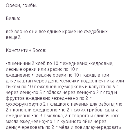
Орехи, грибы.
Белка:
всё верно они все ядные кроме не съедобных
вещей.
Константин Босов:
•пшеничный хлеб по 10 г ежедневно;•кедровые,
лесные орехи или арахис по 10 г
ежедневно;•грецкие орехи по 10 г каждые три
дня;•каштан через день;•семечки подсолнечника или
тыквы по 10 г ежедневно;•морковь и капуста по 5 г
через день;•по 5 г яблока через день;•по 2 г ягод и
фруктов ежедневно;•ежедневно по 2 г
сухофруктов;•по 2 г сладкого печенья для работы;•по
2 г конопли ежедневно;•по 2 г сухих грибов, салата
ежедневно;•по 3 г молока, 2 г творога и сливочного
масла ежедневно;•по 1 г куриного яйца через
день;•чередовать по 2 г мёда и повидла;•чередовать