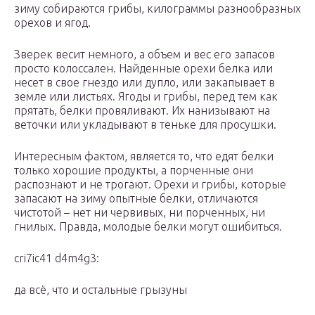
зиму собираются грибы, килограммы разнообразных
орехов и ягод.
Зверек весит немного, а объем и вес его запасов
просто колоссален. Найденные орехи белка или
несет в свое гнездо или дупло, или закапывает в
земле или листьях. Ягоды и грибы, перед тем как
прятать, белки провяливают. Их нанизывают на
веточки или укладывают в теньке для просушки.
Интересным фактом, является то, что едят белки
только хорошие продукты, а порченные они
распознают и не трогают. Орехи и грибы, которые
запасают на зиму опытные белки, отличаются
чистотой – нет ни червивых, ни порченных, ни
гнилых. Правда, молодые белки могут ошибиться.
cri7ic41 d4m4g3:
да всё, что и остальные грызуны