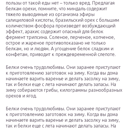
пользы от такой еды нет – только вред. Предлагая
белкам орехи, помните, что миндаль содержит
тяжело выводимые из организма эфиры
салициловой кислоты, бразильский орех с большим
количеством фосфора произведет возбуждающий
эффект, арахис содержит опасный для белок
фермент трипсина. Соленое, перченое, копченое,
острое и жареное противопоказано не только
белкам, но и людям. А угощение белок сладким и
конфетам, приводит к преждевременной слепоте.
Белки очень трудолюбивы. Они заранее приступают
к приготовлению заготовок на зиму. Когда вы дома
начинаете варить варенье и делать засолку на зиму,
так и белки еще с лета начинают делать запасы. На
зиму собираются грибы, килограммы разнообразных
орехов и ягод.
Белки очень трудолюбивы. Они заранее приступают
к приготовлению заготовок на зиму. Когда вы дома
начинаете варить варенье и делать засолку на зиму,
так и белки еще с лета начинают делать запасы. На