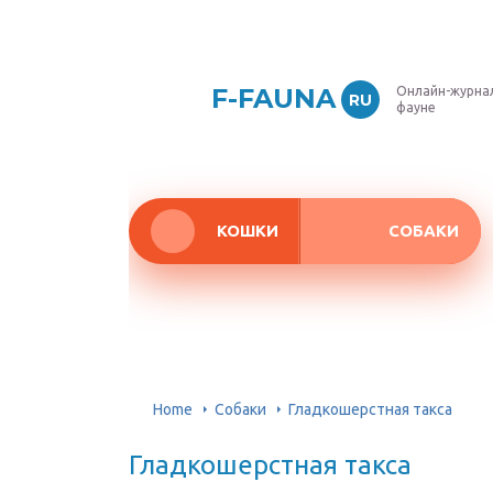
F-FAUNA
Онлайн-журнал
RU
фауне
КОШКИ
СОБАКИ
Home
Собаки
Гладкошерстная такса
Гладкошерстная такса