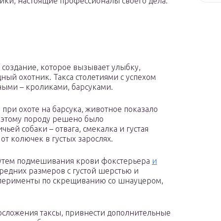
ники, настоящие профессионалы своего дела.
 создание, которое вызывает улыбку,
ный охотник. Такса столетиями с успехом
ыми – кроликами, барсуками.
 при охоте на барсука, животное показало
оэтому породу решено было
чьей собаки – отвага, смекалка и густая
от колючек в густых зарослях.
путем подмешивания крови фокстерьера
и
редних размеров с густой шерстью и
перименты по скрещиванию со шнауцером,
осложения таксы, привнести дополнительные