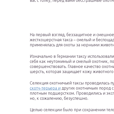
вас с толку, перед вами бесстрашные охот
На первый взгляд, беззащитное и смешное
жесткошерстная такса – смелый и беспощад
применялась для охоты за норными животн
Изначально в Германии таксу использовали
себя как неутомимый и смелый охотник, п
совершенствовать. Главное качество охотни
шерсть, которая защищает кожу животного 
Селекция охотничьей таксы проводилась 
скотч-терьера и
других охотничьих пород с
плотным подшерстком. Проводились и экс
но, к сожалению, безуспешно.
Целью селекции было при сохранении тел