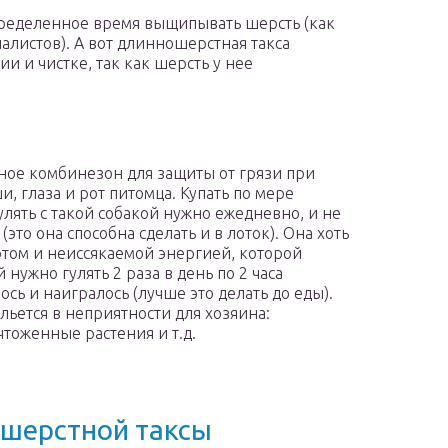
пределенное время выщипывать шерсть (как
циалистов). А вот длинношерстная такса
и и чистке, так как шерсть у нее
ное комбинезон для защиты от грязи при
, глаза и рот питомца. Купать по мере
Гулять с такой собакой нужно ежедневно, и не
 (это она способна сделать и в лоток). Она хоть
артом и неиссякаемой энергией, которой
 нужно гулять 2 раза в день по 2 часа
сь и наигралось (лучше это делать до еды).
ыльется в неприятности для хозяина:
тоженные растения и т.д.
ошерстной таксы