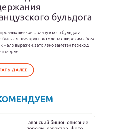
держания
анцузского бульдога
окровных щенков французского бульдога
 быть крепкая крупная голова с широким лбом.
к мало выражен, зато явно заметен переход
а к морде.
ТАТЬ ДАЛЕЕ
КОМЕНДУЕМ
Гаванский бишон описание
породы, характер, фото