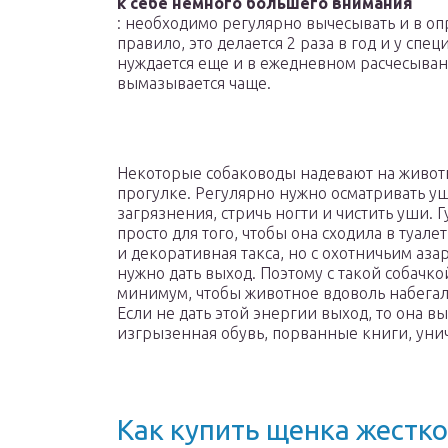
к себе немного большего внимания
: необходимо регулярно вычесывать и в о
правило, это делается 2 раза в год и у спе
нуждается еще и в ежедневном расчесывани
вымазывается чаще.
Некоторые собаководы надевают на живот
прогулке. Регулярно нужно осматривать уши
загрязнения, стричь ногти и чистить уши. 
просто для того, чтобы она сходила в туалет
и декоративная такса, но с охотничьим аз
нужно дать выход. Поэтому с такой собачкой
минимум, чтобы животное вдоволь набегало
Если не дать этой энергии выход, то она в
изгрызенная обувь, порванные книги, унич
Как купить щенка жестк