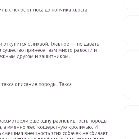
ых полос от носа до кончика хвоста
 откупится с лихвой. Главное — не давать
ое существо принесет вам много радости и
дежным другом и защитником.
 такса описание породы. Такса
ассмотрели еще одну разновидность породы
а, а именно жесткошерстную кроличью. И
ь смешная внешность этих собачек не сбивает