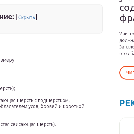
со
фр
ние:
[
]
Скрыть
У чист
должна
Затыло
ото лб
азмеру.
ЧИ
ерсть);
егающая шерсть с подшерстком,
РЕ
обладателем усов, бровей и короткой
стая свисающая шерсть).