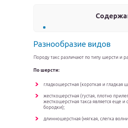
Содержа
Разнообразие видов
Породу такс различают по типу шерсти и р
По шерсти:
гладкошерстная (короткая и гладкая ш
жесткошерстная (густая, плотно прил
жесткошерстная такса является еще и 
бородки);
длинношерстная (мягкая, слегка волни