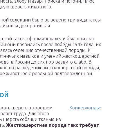
ность, злобу и азарт поиска и погони, плюс
дкую шерсть животного.
ьной селекции было выведено три вида таксы
рликовая декоративная.
стной таксы сформировался и был признан
сии они появились после победы 1945 года, их
чалась селекция отечественной породы.
К
отничьих навыков и умений жесткошерстной
ды в России до сих пор развито слабо. В
иков по разведению жесткошерстной породы,
ное животное с реальной подтвержденной
сой
ржать шерсть в хорошем
Коикерхондье
вляет труда. Для этого
ь шерсть собачки тканью из
ть.
Жесткошерстная порода такс требует