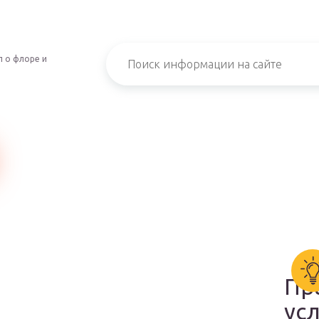
 о флоре и
Пр
ус