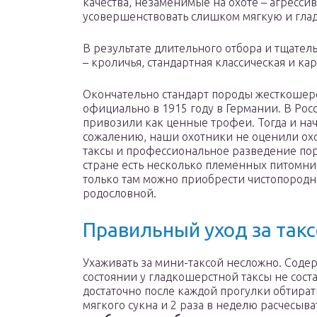
качества, незаменимые на охоте – агрессив
усовершенствовать слишком мягкую и гла
В результате длительного отбора и тщател
– кроличья, стандартная классическая и ка
Окончательно стандарт породы жесткошер
официально в 1915 году в Германии. В Рос
привозили как ценные трофеи. Тогда и на
сожалению, наши охотники не оценили ох
таксы и профессиональное разведение поро
стране есть несколько племенных питомн
только там можно приобрести чистопород
родословной.
Правильный уход за так
Ухаживать за мини-таксой несложно. Соде
состоянии у гладкошерстной таксы не соста
достаточно после каждой прогулки обтират
мягкого сукна и 2 раза в неделю расчесыва