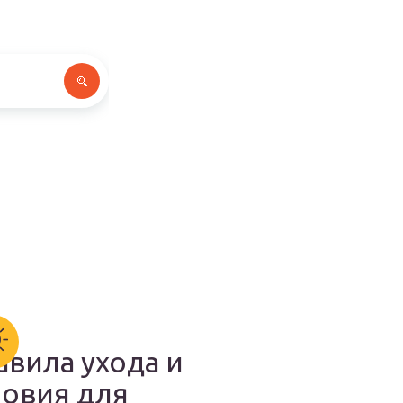
авила ухода и
ловия для