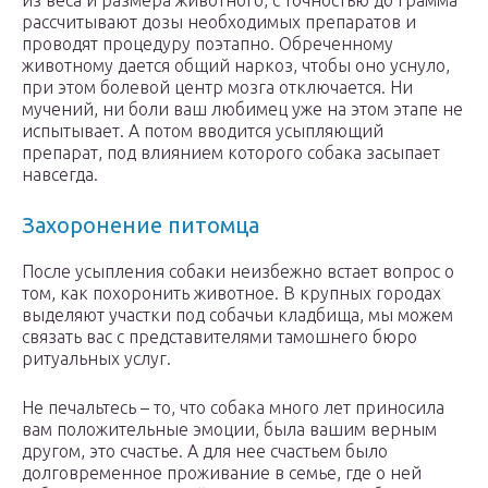
из веса и размера животного, с точностью до грамма
рассчитывают дозы необходимых препаратов и
проводят процедуру поэтапно. Обреченному
животному дается общий наркоз, чтобы оно уснуло,
при этом болевой центр мозга отключается. Ни
мучений, ни боли ваш любимец уже на этом этапе не
испытывает. А потом вводится усыпляющий
препарат, под влиянием которого собака засыпает
навсегда.
Захоронение питомца
После усыпления собаки неизбежно встает вопрос о
том, как похоронить животное. В крупных городах
выделяют участки под собачьи кладбища, мы можем
связать вас с представителями тамошнего бюро
ритуальных услуг.
Не печальтесь – то, что собака много лет приносила
вам положительные эмоции, была вашим верным
другом, это счастье. А для нее счастьем было
долговременное проживание в семье, где о ней