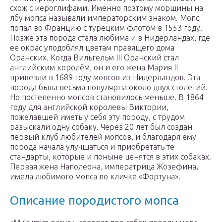
схож с иероглифами. Именно поэтому морщины на
лбу мопса называли императорским знаком. Мопс
попал во Францию с турецким флотом в 1553 году.
Позже эта порода стала любима и в Нидерландах, где
её окрас уподоблял цветам правящего дома
Оранских. Когда Вильгельм III Оранский стал
английским королём, он и его жена Мария II
привезли в 1689 году мопсов из Нидерландов. Эта
порода была весьма популярна около двух столетий.
Но постепенно мопсов становилось меньше. В 1864
году для английской королевы Виктории,
пожелавшей иметь у себя эту породу, с трудом
разыскали одну собаку. Через 20 лет был создан
первый клуб любителей мопсов, и благодаря ему
порода начала улучшаться и приобретать те
стандарты, которые и поныне ценятся в этих собаках.
Первая жена Наполеона, императрица Жозефина,
имела любимого мопса по кличке «Фортуна».
Описание породистого мопса