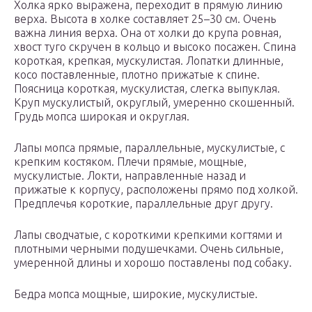
Холка ярко выражена, переходит в прямую линию
верха. Высота в холке составляет 25–30 см. Очень
важна линия верха. Она от холки до крупа ровная,
хвост туго скручен в кольцо и высоко посажен. Спина
короткая, крепкая, мускулистая. Лопатки длинные,
косо поставленные, плотно прижатые к спине.
Поясница короткая, мускулистая, слегка выпуклая.
Круп мускулистый, округлый, умеренно скошенный.
Грудь мопса широкая и округлая.
Лапы мопса прямые, параллельные, мускулистые, с
крепким костяком. Плечи прямые, мощные,
мускулистые. Локти, направленные назад и
прижатые к корпусу, расположены прямо под холкой.
Предплечья короткие, параллельные друг другу.
Лапы сводчатые, с короткими крепкими когтями и
плотными черными подушечками. Очень сильные,
умеренной длины и хорошо поставлены под собаку.
Бедра мопса мощные, широкие, мускулистые.