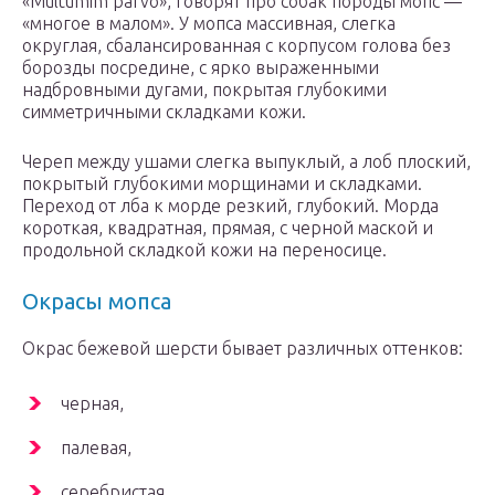
«Multumim parvo», говорят про собак породы мопс —
«многое в малом». У мопса массивная, слегка
округлая, сбалансированная с корпусом голова без
борозды посредине, с ярко выраженными
надбровными дугами, покрытая глубокими
симметричными складками кожи.
Череп между ушами слегка выпуклый, а лоб плоский,
покрытый глубокими морщинами и складками.
Переход от лба к морде резкий, глубокий. Морда
короткая, квадратная, прямая, с черной маской и
продольной складкой кожи на переносице.
Окрасы мопса
Окрас бежевой шерсти бывает различных оттенков:
черная,
палевая,
серебристая,