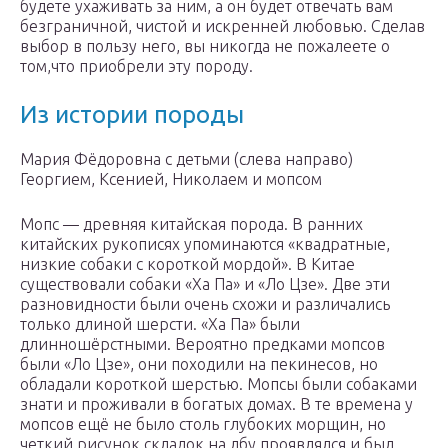
будете ухаживать за ним, а он будет отвечать вам
безграничной, чистой и искренней любовью. Сделав
выбор в пользу него, вы никогда не пожалеете о
том,что приобрели эту породу.
Из истории породы
Мария Фёдоровна с детьми (слева направо)
Георгием, Ксенией, Николаем и мопсом
Мопс — древняя китайская порода. В ранних
китайских рукописях упоминаются «квадратные,
низкие собаки с короткой мордой». В Китае
существовали собаки «Ха Па» и «Ло Цзе». Две эти
разновидности были очень схожи и различались
только длиной шерсти. «Ха Па» были
длинношёрстными. Вероятно предками мопсов
были «Ло Цзе», они походили на пекинесов, но
обладали короткой шерстью. Мопсы были собаками
знати и проживали в богатых домах. В те времена у
мопсов ещё не было столь глубоких морщин, но
четкий рисунок складок на лбу проявлялся и был