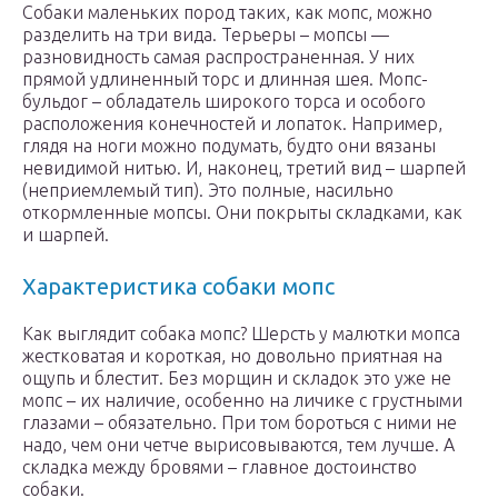
Собаки маленьких пород таких, как мопс, можно
разделить на три вида. Терьеры – мопсы —
разновидность самая распространенная. У них
прямой удлиненный торс и длинная шея. Мопс-
бульдог – обладатель широкого торса и особого
расположения конечностей и лопаток. Например,
глядя на ноги можно подумать, будто они вязаны
невидимой нитью. И, наконец, третий вид – шарпей
(неприемлемый тип). Это полные, насильно
откормленные мопсы. Они покрыты складками, как
и шарпей.
Характеристика собаки мопс
Как выглядит собака мопс? Шерсть у малютки мопса
жестковатая и короткая, но довольно приятная на
ощупь и блестит. Без морщин и складок это уже не
мопс – их наличие, особенно на личике с грустными
глазами – обязательно. При том бороться с ними не
надо, чем они четче вырисовываются, тем лучше. А
складка между бровями – главное достоинство
собаки.