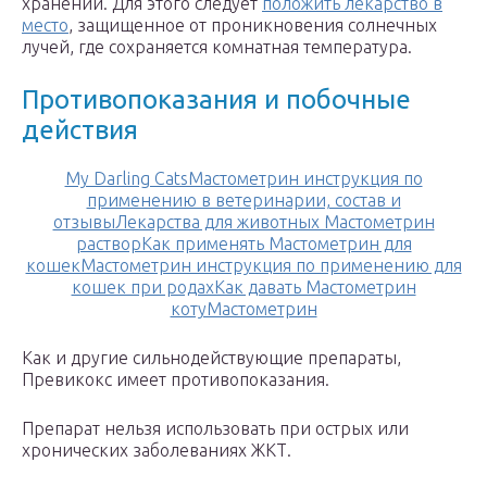
хранении. Для этого следует
положить лекарство в
место
, защищенное от проникновения солнечных
лучей, где сохраняется комнатная температура.
Противопоказания и побочные
действия
My Darling CatsМастометрин инструкция по
применению в ветеринарии, состав и
отзывыЛекарства для животных Мастометрин
растворКак применять Мастометрин для
кошекМастометрин инструкция по применению для
кошек при родахКак давать Мастометрин
котуМастометрин
Как и другие сильнодействующие препараты,
Превикокс имеет противопоказания.
Препарат нельзя использовать при острых или
хронических заболеваниях ЖКТ.