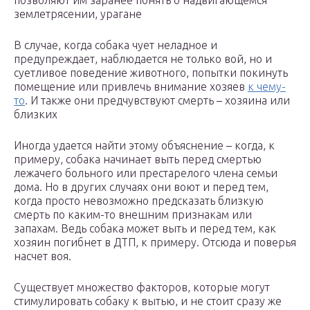
позволяют им заранее понять о надвигающемся
землетрясении, урагане
В случае, когда собака чует неладное и
предупреждает, наблюдается не только вой, но и
суетливое поведение животного, попытки покинуть
помещение или привлечь внимание хозяев
к чему-
то
. И также они предчувствуют смерть – хозяина или
близких
Иногда удается найти этому объяснение – когда, к
примеру, собака начинает выть перед смертью
лежачего больного или престарелого члена семьи
дома. Но в других случаях они воют и перед тем,
когда просто невозможно предсказать близкую
смерть по каким-то внешним признакам или
запахам. Ведь собака может выть и перед тем, как
хозяин погибнет в ДТП, к примеру. Отсюда и поверья
насчет воя.
Существует множество факторов, которые могут
стимулировать собаку к вытью, и не стоит сразу же