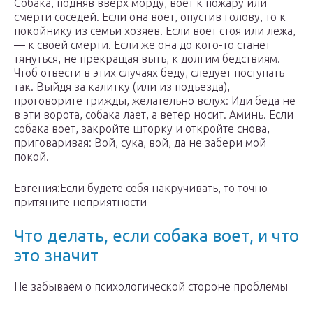
Собака, подняв вверх морду, воет к пожару или
смерти соседей. Если она воет, опустив голову, то к
покойнику из семьи хозяев. Если воет стоя или лежа,
— к своей смерти. Если же она до кого-то станет
тянуться, не прекращая выть, к долгим бедствиям.
Чтоб отвести в этих случаях беду, следует поступать
так. Выйдя за калитку (или из подъезда),
проговорите трижды, желательно вслух: Иди беда не
в эти ворота, собака лает, а ветер носит. Аминь. Если
собака воет, закройте шторку и откройте снова,
приговаривая: Вой, сука, вой, да не забери мой
покой.
Евгения:Если будете себя накручивать, то точно
притяните неприятности
Что делать, если собака воет, и что
это значит
Не забываем о психологической стороне проблемы