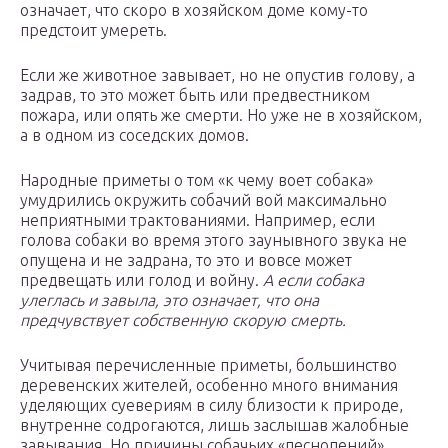
означает, что скоро в хозяйском доме кому-то
предстоит умереть.
Если же животное завывает, но не опустив голову, а
задрав, то это может быть или предвестником
пожара, или опять же смерти. Но уже не в хозяйском,
а в одном из соседских домов.
Народные приметы о том «к чему воет собака»
умудрились окружить собачий вой максимально
неприятными трактованиями. Например, если
голова собаки во время этого заунывного звука не
опущена и не задрана, то это и вовсе может
предвещать или голод и войну.
А если собака
улеглась и завыла, это означает, что она
предчувствует собственную скорую смерть.
Учитывая перечисленные приметы, большинство
деревенских жителей, особенно много внимания
уделяющих суевериям в силу близости к природе,
внутренне содрогаются, лишь заслышав жалобные
завывания. Но причины собачьих «песнопений»