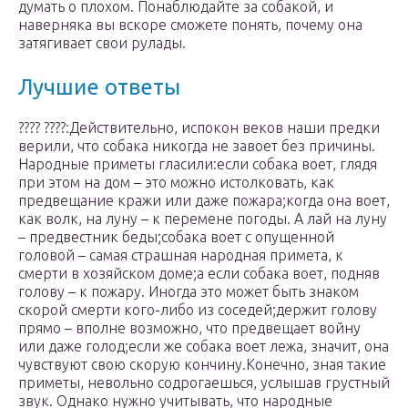
думать о плохом. Понаблюдайте за собакой, и
наверняка вы вскоре сможете понять, почему она
затягивает свои рулады.
Лучшие ответы
???? ????:Действительно, испокон веков наши предки
верили, что собака никогда не завоет без причины.
Народные приметы гласили:если собака воет, глядя
при этом на дом – это можно истолковать, как
предвещание кражи или даже пожара;когда она воет,
как волк, на луну – к перемене погоды. А лай на луну
– предвестник беды;собака воет с опущенной
головой – самая страшная народная примета, к
смерти в хозяйском доме;а если собака воет, подняв
голову – к пожару. Иногда это может быть знаком
скорой смерти кого-либо из соседей;держит голову
прямо – вполне возможно, что предвещает войну
или даже голод;если же собака воет лежа, значит, она
чувствуют свою скорую кончину.Конечно, зная такие
приметы, невольно содрогаешься, услышав грустный
звук. Однако нужно учитывать, что народные