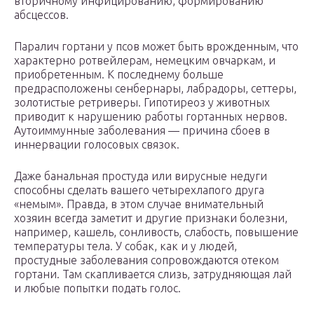
вторичному инфицированию, формированию
абсцессов.
Паралич гортани у псов может быть врожденным, что
характерно ротвейлерам, немецким овчаркам, и
приобретенным. К последнему больше
предрасположены сенбернары, лабрадоры, сеттеры,
золотистые ретриверы. Гипотиреоз у животных
приводит к нарушению работы гортанных нервов.
Аутоиммунные заболевания — причина сбоев в
иннервации голосовых связок.
Даже банальная простуда или вирусные недуги
способны сделать вашего четырехлапого друга
«немым». Правда, в этом случае внимательный
хозяин всегда заметит и другие признаки болезни,
например, кашель, сонливость, слабость, повышение
температуры тела. У собак, как и у людей,
простудные заболевания сопровождаются отеком
гортани. Там скапливается слизь, затрудняющая лай
и любые попытки подать голос.