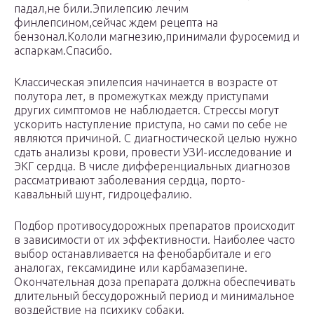
падал,не били.Эпилепсию лечим
финлепсином,сейчас ждем рецепта на
бензонал.Кололи магнезию,принимали фуросемид и
аспаркам.Спасибо.
Классическая эпилепсия начинается в возрасте от
полутора лет, в промежутках между приступами
других симптомов не наблюдается. Стрессы могут
ускорить наступление приступа, но сами по себе не
являются причиной. С диагностической целью нужно
сдать анализы крови, провести УЗИ-исследование и
ЭКГ сердца. В числе дифференциальных диагнозов
рассматривают заболевания сердца, порто-
кавальный шунт, гидроцефалию.
Подбор противосудорожных препаратов происходит
в зависимости от их эффективности. Наиболее часто
выбор останавливается на фенобарбитале и его
аналогах, гексамидине или карбамазепине.
Окончательная доза препарата должна обеспечивать
длительный бессудорожный период и минимальное
воздействие на психику собаки.