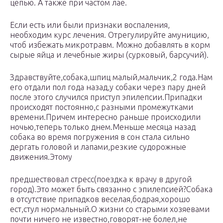
цепью. А также при частом лае.
Если есть или были признаки воспаления,
необходим курс лечения. Отрегулируйте амуницию,
чтоб избежать микротравм. Можно добавлять в корм
сырые яйца и лечебные жиры (сурковый, барсучий).
Здравствуйте,собака,шпиц малый,мальчик,2 года.Нам
его отдали пол года назад,у собаки через пару дней
после этого случился приступ эпилепсии.Припадки
происходят постоянно,с разными промежутками
времени.Причем интересно раньше происходили
ночью,теперь только днем.Меньше месяца назад
собака во время погружения в сон стала сильно
дергать головой и лапами,резкие судорожные
движения.Этому
предшествовал стресс(поездка к врачу в другой
город).Это может быть связанно с эпилепсией?Собака
в отсутствие припадков веселая,бодрая,хорошо
ест,стул нормальный.О жизни со старыми хозяевами
почти ничего не известно,говорят-не болел,не