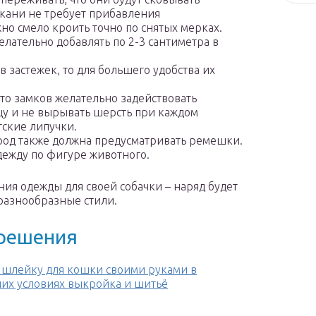
кани не требует прибавления
но смело кроить точно по снятых мерках.
желательно добавлять по 2-3 сантиметра в
в застежек, то для большего удобства их
сто замков желательно задействовать
цу и не вырывать шерсть при каждом
тские липучки.
род также должна предусматривать ремешки.
дежду по фигуре животного.
ния одежды для своей собачки – наряд будет
 разнообразные стили.
 решения
 шлейку для кошки своими руками в
их условиях выкройка и шитьё