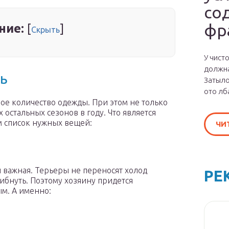
со
фр
ние:
[
]
Скрыть
У чист
должна
ь
Затыло
ото лб
ое количество одежды. При этом не только
 остальных сезонов в году. Что является
м список нужных вещей:
ЧИ
 важная. Терьеры не переносят холод
РЕ
ибнуть. Поэтому хозяину придется
ым. А именно: