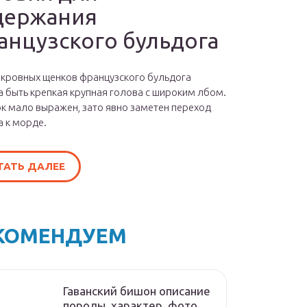
держания
анцузского бульдога
окровных щенков французского бульдога
 быть крепкая крупная голова с широким лбом.
к мало выражен, зато явно заметен переход
а к морде.
ТАТЬ ДАЛЕЕ
КОМЕНДУЕМ
Гаванский бишон описание
породы, характер, фото