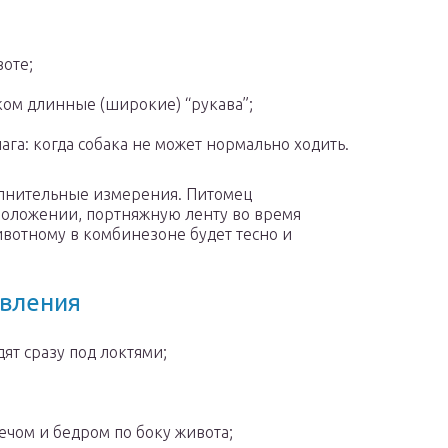
оте;
ком длинные (широкие) “рукава”;
га: когда собака не может нормально ходить.
лнительные измерения. Питомец
 положении, портняжную ленту во время
ивотному в комбинезоне будет тесно и
авления
ят сразу под локтями;
ечом и бедром по боку живота;