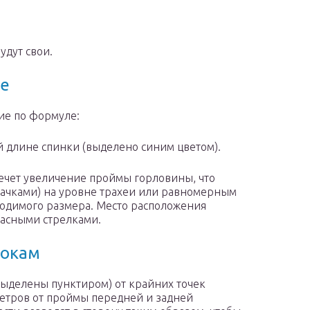
удут свои.
те
ие по формуле:
й длине спинки (выделено синим цветом).
чет увеличение проймы горловины, что
тачками) на уровне трахеи или равномерным
одимого размера. Место расположения
расными стрелками.
бокам
выделены пунктиром) от крайних точек
метров от проймы передней и задней