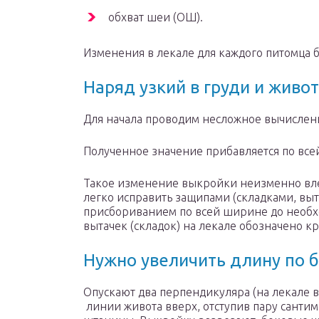
обхват шеи (ОШ).
Изменения в лекале для каждого питомца б
Наряд узкий в груди и живо
Для начала проводим несложное вычислен
Полученное значение прибавляется по все
Такое изменение выкройки неизменно вле
легко исправить защипами (складками, вы
присбориванием по всей ширине до необх
вытачек (складок) на лекале обозначено к
Нужно увеличить длину по 
Опускают два перпендикуляра (на лекале 
линии живота вверх, отступив пару санти