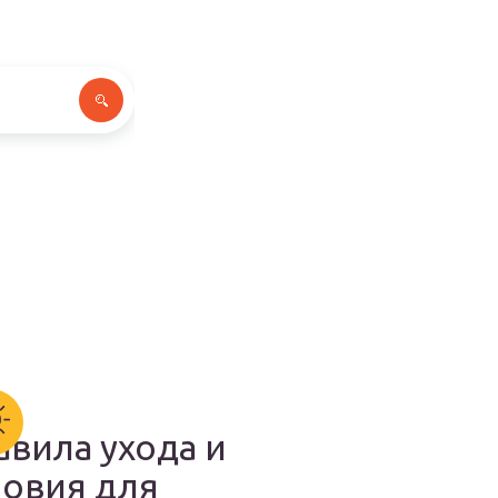
авила ухода и
ловия для