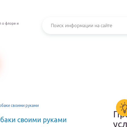
 о флоре и
обаки своими руками
Пр
баки своими руками
ус