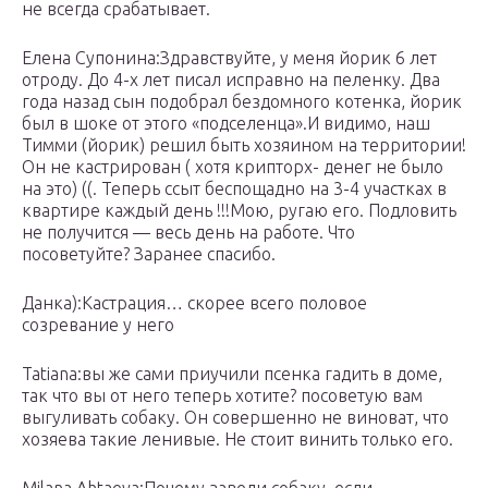
не всегда срабатывает.
Елена Супонина:Здравствуйте, у меня йорик 6 лет
отроду. До 4-х лет писал исправно на пеленку. Два
года назад сын подобрал бездомного котенка, йорик
был в шоке от этого «подселенца».И видимо, наш
Тимми (йорик) решил быть хозяином на территории!
Он не кастрирован ( хотя крипторх- денег не было
на это) ((. Теперь ссыт беспощадно на 3-4 участках в
квартире каждый день !!!Мою, ругаю его. Подловить
не получится — весь день на работе. Что
посоветуйте? Заранее спасибо.
Данка):Кастрация… скорее всего половое
созревание у него
Tatiana:вы же сами приучили псенка гадить в доме,
так что вы от него теперь хотите? посоветую вам
выгуливать собаку. Он совершенно не виноват, что
хозяева такие ленивые. Не стоит винить только его.