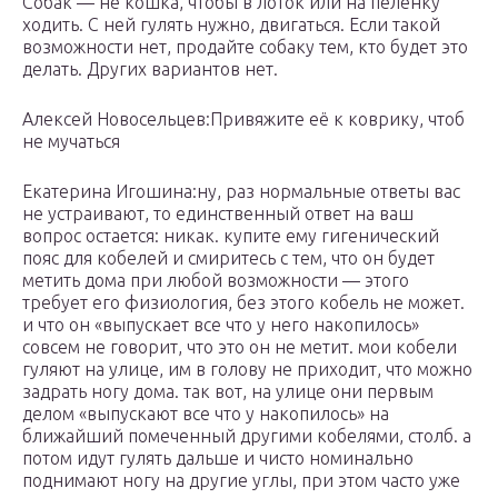
Собак — не кошка, чтобы в лоток или на пелёнку
ходить. С ней гулять нужно, двигаться. Если такой
возможности нет, продайте собаку тем, кто будет это
делать. Других вариантов нет.
Алексей Новосельцев:Привяжите её к коврику, чтоб
не мучаться
Екатерина Игошина:ну, раз нормальные ответы вас
не устраивают, то единственный ответ на ваш
вопрос остается: никак. купите ему гигенический
пояс для кобелей и смиритесь с тем, что он будет
метить дома при любой возможности — этого
требует его физиология, без этого кобель не может.
и что он «выпускает все что у него накопилось»
совсем не говорит, что это он не метит. мои кобели
гуляют на улице, им в голову не приходит, что можно
задрать ногу дома. так вот, на улице они первым
делом «выпускают все что у накопилось» на
ближайший помеченный другими кобелями, столб. а
потом идут гулять дальше и чисто номинально
поднимают ногу на другие углы, при этом часто уже