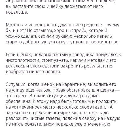
Обработав облюбованное животным место в доме,
вы заставите свою ищейку держаться от него
подальше.
Можно ли использовать домашние средства? Почему
бы и нет? По отзывам, хорош «спрей», который
можно сделать своими руками: несколько капель
старого доброго уксуса отпугнут коварное животное.
Если щенок, недавно взятый у заводчика приучался к
чистоплотности, стоит узнать, какими методами это
делалось и впоследствии закрепить результат, не
изобретая ничего нового.
Ситуация, когда щенок на карантине, выводить его
на улицу еще нельзя. Новая обстановка для щенка —
это стресс. В такой ситуации лужица в доме
обеспечена! К этому надо быть готовым и положить
на «отмеченное» место несколько слоев газеты. А
затем еще в трех или четырех местах тоже надо
разложить чистые газеты, положив сверху на каждую
из них в обязательном порядке уже отмеченную