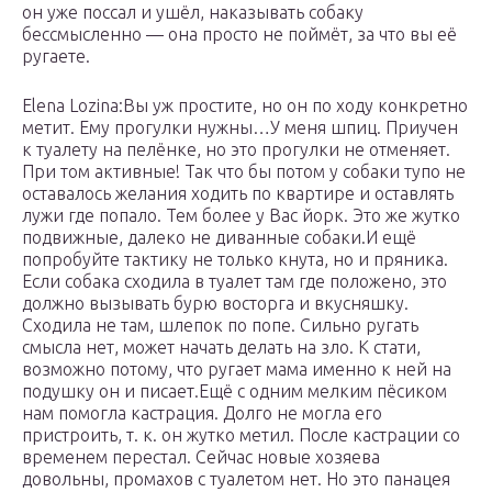
он уже поссал и ушёл, наказывать собаку
бессмысленно — она просто не поймёт, за что вы её
ругаете.
Elena Lozina:Вы уж простите, но он по ходу конкретно
метит. Ему прогулки нужны…У меня шпиц. Приучен
к туалету на пелёнке, но это прогулки не отменяет.
При том активные! Так что бы потом у собаки тупо не
оставалось желания ходить по квартире и оставлять
лужи где попало. Тем более у Вас йорк. Это же жутко
подвижные, далеко не диванные собаки.И ещё
попробуйте тактику не только кнута, но и пряника.
Если собака сходила в туалет там где положено, это
должно вызывать бурю восторга и вкусняшку.
Сходила не там, шлепок по попе. Сильно ругать
смысла нет, может начать делать на зло. К стати,
возможно потому, что ругает мама именно к ней на
подушку он и писает.Ещё с одним мелким пёсиком
нам помогла кастрация. Долго не могла его
пристроить, т. к. он жутко метил. После кастрации со
временем перестал. Сейчас новые хозяева
довольны, промахов с туалетом нет. Но это панацея