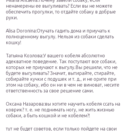
Milana Ahtaeva:Почему завели собаку, если
ненамерены ее выгуливать? Если вы не можете
обеспечить прогулки, то отдайте собаку в добрые
руки.
Alisa Doronina:Отучать гадить дома и приучать к
полноценному выгулу. Нельзя из собаки сделать
кошку!
Татьяна Козлова:У вашего кобеля абсолютно
адекватное поведение. Так поступают все собаки,
которых не приучают к выгулу.Вы решили, что не
будете выгуливать? Значит, вытирайте, стирайте,
собирайте кучки с подушек и т. д., и не орите при
этом на собаку, ибо он ни в чем не виноват, несите
ответственность за свое решение сами.
Оксана Назарова:вы хотите научить кобеля ссать на
коврик? т. е. не поднимать ногу, не жить жизнью
собаки, а быть кошкой и не кобелем?!
тут не будет советов, если только пойдете на свои