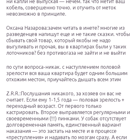
ни капли не выпуская — нечем. так что метит ваш
кобель, совершенно точно. и отучить от меток
невозможно в принципе.
Оксана Назарова:зачем читать в инете? многие из
разведенцев напишут еще и не такие сказки. чтобы
сбывать свой товар, который якобы не надо
выгуливать и прочая, вы в квартирах были у таких
лоточников? без противогаза не зайти и не выйти
по сути вопроса-никак. с наступлением половой
зрелости вся ваша квартира будет одним большим
отхожим местом, приучайтесь дышать всем этим
Z.R.R.:Послушания никакого, за хозяев он вас не
считает. Если ему 1-1,5 года — половая зрелость +
переходный возраст. От первого только
кастрировать. Второе выправляется регулярными и
своевременными (!!!) пинками. У собак отсутствует
долговременная память, единственный вариант
наказания — это застать на месте и в процессе
«преступления» и надавать по мозгам сразу. А если