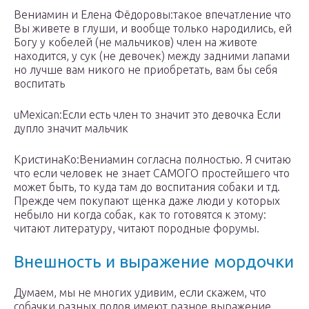
Вениамин и Елена Фёдоровы:такое впечатление что
Вы живете в глуши, и вообще только народились, ей
Богу у кобелей (не мальчиков) член на животе
находится, у сук (не девочек) между задними лапами
но лучше вам никого не приобретать, вам бы себя
воспитать
uMexican:Если есть член то значит это девочка Если
дупло значит мальчик
КристинаКо:Вениамин согласна полностью. Я считаю
что если человек не знает САМОГО простейшего что
может быть, то куда там до воспитания собаки и тд.
Прежде чем покупают щенка даже люди у которых
небыло ни когда собак, как то готовятся к этому:
читают литературу, читают породные форумы.
Внешность и выражение мордочки
Думаем, мы не многих удивим, если скажем, что
собачки разных полов имеют разное выражение