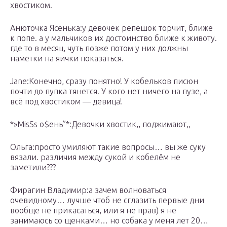
хвостиком.
Анюточка Ясенька:у девочек репешок торчит, ближе
к попе. а у мальчиков их достоинство ближе к животу.
где то в месяц, чуть позже потом у них должны
наметки на яички показаться.
Jane:Конечно, сразу понятно! У кобельков писюн
почти до пупка тянется. У кого нет ничего на пузе, а
всё под хвостиком — девица!
*»MisSs o$ень”*:Девочки хвостик,, поджимают,,
Ольга:просто умиляют такие вопросы… вы же суку
вязали. различия между сукой и кобелём не
заметили???
Фирагин Владимир:а зачем волноваться
очевидному… лучше чтоб не сглазить первые дни
вообще не прикасаться, или я не прав) я не
занимаюсь со щенками… но собака у меня лет 20…