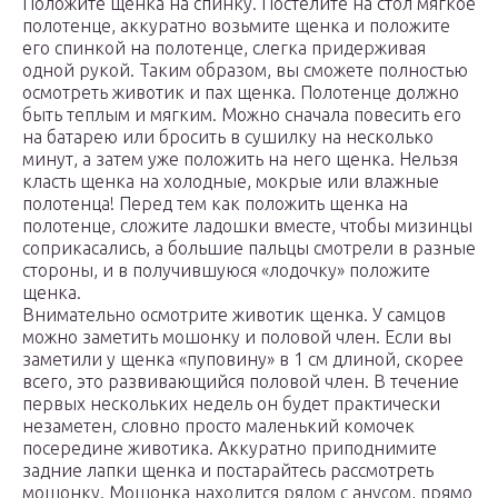
Положите щенка на спинку. Постелите на стол мягкое
полотенце, аккуратно возьмите щенка и положите
его спинкой на полотенце, слегка придерживая
одной рукой. Таким образом, вы сможете полностью
осмотреть животик и пах щенка. Полотенце должно
быть теплым и мягким. Можно сначала повесить его
на батарею или бросить в сушилку на несколько
минут, а затем уже положить на него щенка. Нельзя
класть щенка на холодные, мокрые или влажные
полотенца! Перед тем как положить щенка на
полотенце, сложите ладошки вместе, чтобы мизинцы
соприкасались, а большие пальцы смотрели в разные
стороны, и в получившуюся «лодочку» положите
щенка.
Внимательно осмотрите животик щенка. У самцов
можно заметить мошонку и половой член. Если вы
заметили у щенка «пуповину» в 1 см длиной, скорее
всего, это развивающийся половой член. В течение
первых нескольких недель он будет практически
незаметен, словно просто маленький комочек
посередине животика. Аккуратно приподнимите
задние лапки щенка и постарайтесь рассмотреть
мошонку. Мошонка находится рядом с анусом, прямо