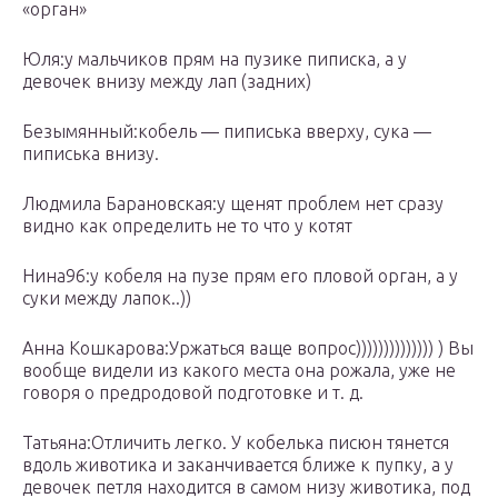
«орган»
Юля:у мальчиков прям на пузике пиписка, а у
девочек внизу между лап (задних)
Безымянный:кобель — пиписька вверху, сука —
пиписька внизу.
Людмила Барановская:у щенят проблем нет сразу
видно как определить не то что у котят
Нина96:у кобеля на пузе прям его пловой орган, а у
суки между лапок..))
Анна Кошкарова:Уржаться ваще вопрос)))))))))))))) ) Вы
вообще видели из какого места она рожала, уже не
говоря о предродовой подготовке и т. д.
Татьяна:Отличить легко. У кобелька писюн тянется
вдоль животика и заканчивается ближе к пупку, а у
девочек петля находится в самом низу животика, под