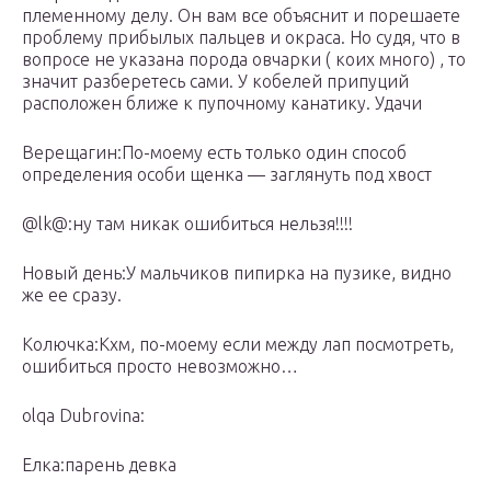
племенному делу. Он вам все объяснит и порешаете
проблему прибылых пальцев и окраса. Но судя, что в
вопросе не указана порода овчарки ( коих много) , то
значит разберетесь сами. У кобелей припуций
расположен ближе к пупочному канатику. Удачи
Верещагин:По-моему есть только один способ
определения особи щенка — заглянуть под хвост
@lk@:ну там никак ошибиться нельзя!!!!
Новый день:У мальчиков пипирка на пузике, видно
же ее сразу.
Колючка:Кхм, по-моему если между лап посмотреть,
ошибиться просто невозможно…
olqa Dubrovina:
Елка:парень
девка