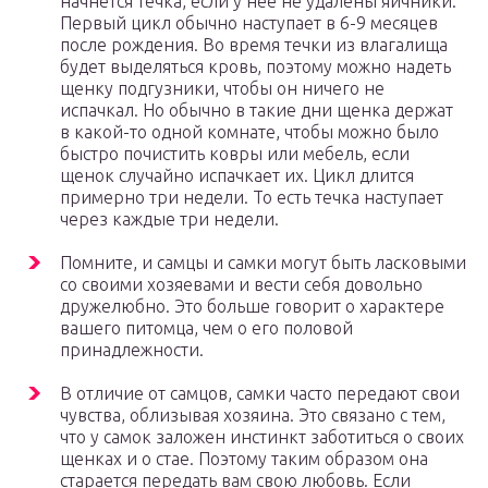
начнется течка, если у нее не удалены яичники.
Первый цикл обычно наступает в 6-9 месяцев
после рождения. Во время течки из влагалища
будет выделяться кровь, поэтому можно надеть
щенку подгузники, чтобы он ничего не
испачкал. Но обычно в такие дни щенка держат
в какой-то одной комнате, чтобы можно было
быстро почистить ковры или мебель, если
щенок случайно испачкает их. Цикл длится
примерно три недели. То есть течка наступает
через каждые три недели.
Помните, и самцы и самки могут быть ласковыми
со своими хозяевами и вести себя довольно
дружелюбно. Это больше говорит о характере
вашего питомца, чем о его половой
принадлежности.
В отличие от самцов, самки часто передают свои
чувства, облизывая хозяина. Это связано с тем,
что у самок заложен инстинкт заботиться о своих
щенках и о стае. Поэтому таким образом она
старается передать вам свою любовь. Если