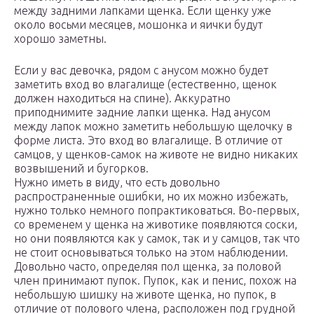
между задними лапками щенка. Если щенку уже
около восьми месяцев, мошонка и яички будут
хорошо заметны.
Если у вас девочка, рядом с анусом можно будет
заметить вход во влагалище (естественно, щенок
должен находиться на спине). Аккуратно
приподнимите задние лапки щенка. Над анусом
между лапок можно заметить небольшую щелочку в
форме листа. Это вход во влагалище. В отличие от
самцов, у щенков-самок на животе не видно никаких
возвышений и бугорков.
Нужно иметь в виду, что есть довольно
распространенные ошибки, но их можно избежать,
нужно только немного попрактиковаться. Во-первых,
со временем у щенка на животике появляются соски,
но они появляются как у самок, так и у самцов, так что
не стоит основываться только на этом наблюдении.
Довольно часто, определяя пол щенка, за половой
член принимают пупок. Пупок, как и пенис, похож на
небольшую шишку на животе щенка, но пупок, в
отличие от полового члена, расположен под грудной