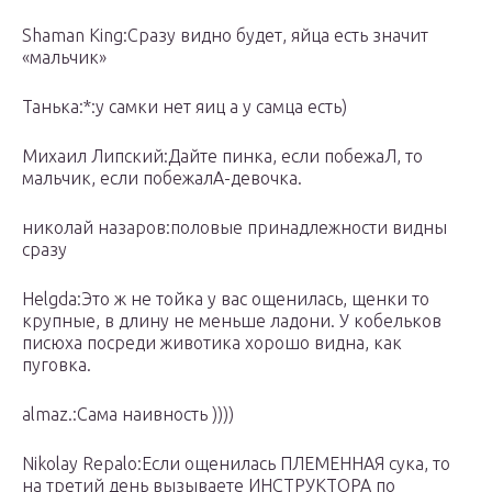
Shaman King:Сразу видно будет, яйца есть значит
«мальчик»
Танька:*:у самки нет яиц а у самца есть)
Михаил Липский:Дайте пинка, если побежаЛ, то
мальчик, если побежалА-девочка.
николай назаров:половые принадлежности видны
сразу
Helgda:Это ж не тойка у вас ощенилась, щенки то
крупные, в длину не меньше ладони. У кобельков
писюха посреди животика хорошо видна, как
пуговка.
almaz.:Сама наивность ))))
Nikolay Repalo:Если ощенилась ПЛЕМЕННАЯ сука, то
на третий день вызываете ИНСТРУКТОРА по