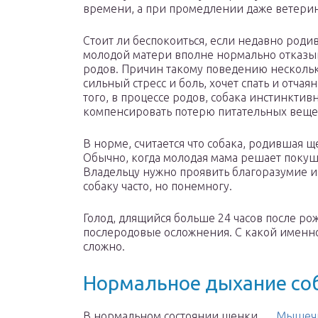
времени, а при промедлении даже ветерин
Стоит ли беспокоиться, если недавно роди
молодой матери вполне нормально отказыва
родов. Причин такому поведению несколько
сильный стресс и боль, хочет спать и отчая
того, в процессе родов, собака инстинктив
компенсировать потерю питательных веще
В норме, считается что собака, родившая ще
Обычно, когда молодая мама решает покуша
Владельцу нужно проявить благоразумие и
собаку часто, но понемногу.
Голод, длящийся больше 24 часов после ро
послеродовые осложнения. С какой именн
сложно.
Нормальное дыхание со
В нормальном состоянии щенки
Мышечн