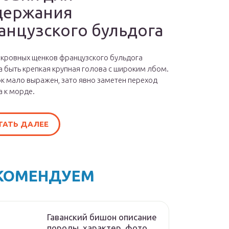
держания
анцузского бульдога
окровных щенков французского бульдога
 быть крепкая крупная голова с широким лбом.
к мало выражен, зато явно заметен переход
а к морде.
ТАТЬ ДАЛЕЕ
КОМЕНДУЕМ
Гаванский бишон описание
породы, характер, фото