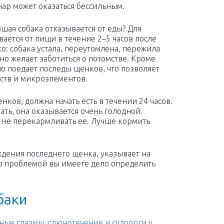
ар может оказаться бессильным.
вшая собака отказывается от еды? Для
ется от пищи в течение 2–5 часов после
: собака устала, переутомлена, пережила
нно желает заботиться о потомстве. Кроме
но поедает последы щенков, что позволяет
ств и микроэлементов.
нков, должна начать есть в течении 24 часов.
ть, она оказывается очень голодной.
 не перекармливать ее. Лучше кормить
ждения последнего щенка, указывает на
о проблемой вы имеете дело определить
баки
ые спазмы, слюнотечение и судороги у