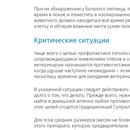
При их обнаружении у больного питомца, пр
время в покое и поместить в изолированн
животного должен находиться всё время р
клетку и обтирая влажные места сухим пол
Критические ситуации
Чаще всего с целью профилактики патолог
сопровождающихся появлением отёков и о
ветеринаром назначаются противогистамин
когда удушье наступило неожиданно – хозя
поскольку времени для ожидания ветеринар
В указанной ситуации следует действовать
долго о том, что делать. Прежде всего, нуж
найти в домашней аптечке любое противоги
этих целей сгодится традиционный Супраст
Для псов средних размеров (весом не более
этого препарата, которую предварительно 