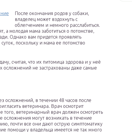
ение
После окончания родов у собаки,
владелец может вздохнуть с
облегчением и немного расслабиться.
т, а молодая мама заботиться о потомстве,
зади. Однако вам придется проявлять
суток, поскольку и мама ее потомство
ачу, считая, что их питомица здорова и у неё
х осложнений не застрахованы даже самые
з осложнений, в течении 48 часов после
игласить ветеринара. Врач осмотрит
ме того, ветеринарный врач должен осмотреть
 осложнения могут возникать в течение
нию, почти все они дают острую симптоматику
ие помощи у владельца имеется не так много