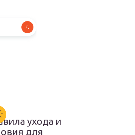
авила ухода и
ловия для