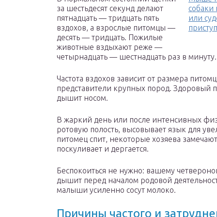
за шестьдесят секунд делают
собаки 
пятнадцать — тридцать пять
или суд
вздохов, а взрослые питомцы —
приступ
десять — тридцать. Пожилые
животные вздыхают реже —
четырнадцать — шестнадцать раз в минуту.
Частота вздохов зависит от размера питом
представители крупных пород. Здоровый п
дышит носом.
В жаркий день или после интенсивных физ
ротовую полость, высовывает язык для уве
питомец спит, некоторые хозяева замечают,
поскуливает и дергается.
Беспокоиться не нужно: вашему четвероног
дышит перед началом родовой деятельност
малыши усиленно сосут молоко.
Причины частого и затрудн