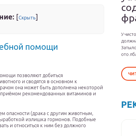
со
фр
ние:
[
]
Скрыть
У чист
должна
чебной помощи
Затыло
ото лб
ЧИ
омощи позволяют добиться
вотного и сводятся в основном к
врачом она может быть дополнена некоторой
е приёмом рекомендованных витаминов и
РЕ
ем опасности (драка с другим животным,
 выработкой излишка гормонов. Подобные
ать и относиться к ним без должного