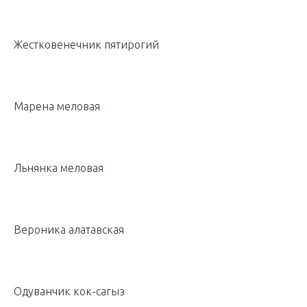
Жестковенечник пятирогий
Марена меловая
Льнянка меловая
Вероника алатавская
Одуванчик кок-сагыз