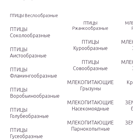
ПТИЦЫ Веслообразные
ПТИЦЫ
МЛЕК
Ржанкообразные
Ру
ПТИЦЫ
Соколообразные
ПТИЦЫ
МЛЕКО
Курообразные
Хи
ПТИЦЫ
Аистообразные
ПТИЦЫ
МЛЕКО
Совообразные
Хи
ПТИЦЫ
Фламингообразные
МЛЕКОПИТАЮЩИЕ
Круг
Грызуны
ПТИЦЫ
Воробьинообразные
МЛЕКОПИТАЮЩИЕ
ЗЕМ
Насекомоядные
без
ПТИЦЫ
Голубеобразные
МЛЕКОПИТАЮЩИЕ
ЗЕМ
Парнокопытные
хв
ПТИЦЫ
Гусеобразные