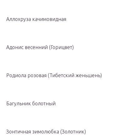
Аллохруза качимовидная
Адонис весенний (Горицвет)
Родиола розовая (Тибетский женьшень)
Багульник болотный
Зонтичная зимолюбка (Золотник)