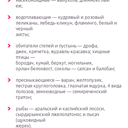
насекомоядные — выхухоль, длинноиглый
еж;
водоплавающие — кудрявый и розовый
пеликаны, лебедь-кликун, фламинго, белый и
черный
аисты;
обитатели степей и пустынь — дрофа,
джек, кречетка, журавль-красавка; хищные
птицы —
бородач, кумай, беркут, могильник,
орлан-белохвост, соколы — сапсан и балобан;
пресмыкающиеся — варан, желтопузик,
пестрая круглоголовка, глазчатая ящурка, 4 вида
полозов, земноводные — семиреченский
тритон;
рыбы — аральский и каспийский лососи,
сырдарьинский лжелопатонос и лысач
(щуковидный
жерех).