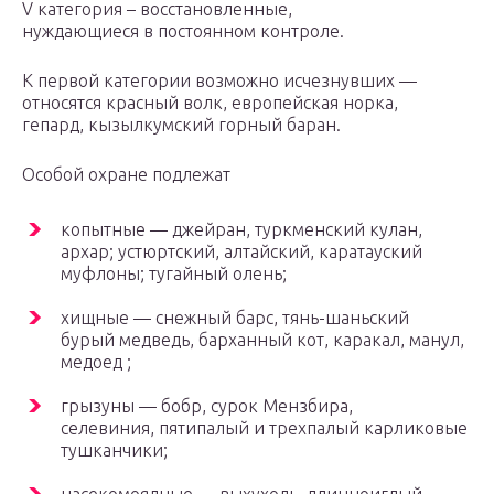
V категория – восстановленные,
нуждающиеся в постоянном контроле.
К первой категории возможно исчезнувших —
относятся красный волк, европейская норка,
гепард, кызылкумский горный баран.
Особой охране подлежат
копытные — джейран, туркменский кулан,
архар; устюртский, алтайский, каратауский
муфлоны; тугайный олень;
хищные — снежный барс, тянь-шаньский
бурый медведь, барханный кот, каракал, манул,
медоед ;
грызуны — бобр, сурок Мензбира,
селевиния, пятипалый и трехпалый карликовые
тушканчики;