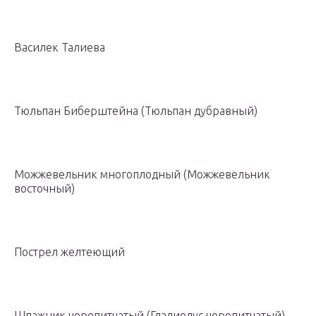
Василек Талиева
Тюльпан Биберштейна (Тюльпан дубравный)
Можжевельник многоплодный (Можжевельник
восточный)
Пострел желтеющий
Шпажник черепитчатый (Гладиолус черепитчатый)