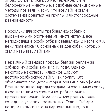
окрас. Встречались рыжие, черно-белые и
белоснежные животные. Подобные селекционные
методы привели к тому, что все лайки стали
систематизироваться на группы и чистопородные
разновидности.
Поскольку для охоты требовались собаки с
выраженными охотничьими инстинктами, все
неподходящие особи отбраковывались. В итоге к XIX
веку появилось 10 основных видов собак, которых
стали называть лайками.
Первичный стандарт породы был закреплен за
сибирскими собаками в 1949 году. Однако
некоторые эксперты классифицируют
восточносибирскую лайку как группу. Это
объясняется процессом формирования генофонда.
Ведь коренные народы создавали охотничью собаку
в соответствии со своими потребностями и
представлениями. Немаловажную роль сыграли
холодные условия проживания. Если в Сибири
ценили навыки загона парнокопытных, то в