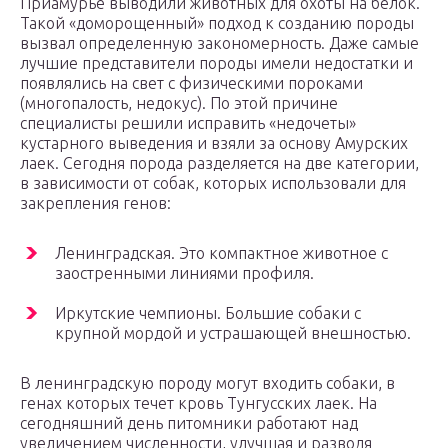
Приамурье выводили животных для охоты на белок.
Такой «доморощенный» подход к созданию породы
вызвал определенную закономерность. Даже самые
лучшие представители породы имели недостатки и
появлялись на свет с физическими пороками
(многопалость, недокус). По этой причине
специалисты решили исправить «недочеты»
кустарного выведения и взяли за основу Амурских
лаек. Сегодня порода разделяется на две категории,
в зависимости от собак, которых использовали для
закрепления генов:
Ленинградская. Это компактное животное с
заостренными линиями профиля.
Иркутские чемпионы. Большие собаки с
крупной мордой и устрашающей внешностью.
В ленинградскую породу могут входить собаки, в
генах которых течет кровь Тунгусских лаек. На
сегодняшний день питомники работают над
увеличением численности, улучшая и разводя