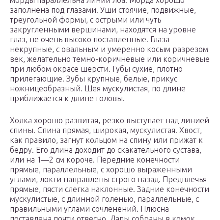
морды параллельна линии лба. Морда хорошо
заполнена под глазами. Уши стоячие, подвижные,
треугольной формы, с острыми или чуть
закругленными вершинами, находятся на уровне
глаз, не очень высоко поставленные. Глаза
некрупные, с овальным и умеренно косым разрезом
век, желательно темно-коричневые или коричневые
при любом окрасе шерсти. Губы сухие, плотно
прилегающие. Зубы крупные, белые, прикус
ножницеобразный. Шея мускулистая, по длине
приближается к длине головы.
Холка хорошо развитая, резко выступает над линией
спины. Спина прямая, широкая, мускулистая. Хвост,
как правило, загнут кольцом на спину или прижат к
бедру. Его длина доходит до скакательного сустава,
или на 1—2 см короче. Передние конечности
прямые, параллельные, с хорошо выраженными
углами, локти направлены строго назад. Предплечья
прямые, пясти слегка наклонные. Задние конечности
мускулистые, с длинной голенью, параллельные, с
правильными углами сочленений. Плюсна
поставлена почти отвесно. Лапы собраны в комок.