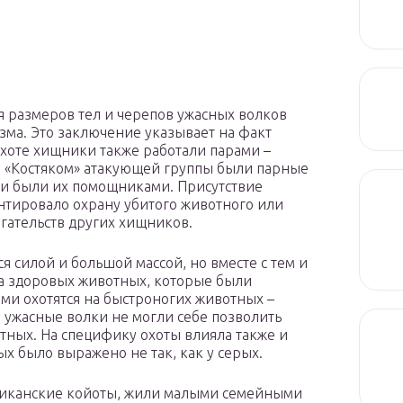
 размеров тел и черепов ужасных волков
ма. Это заключение указывает на факт
хоте хищники также работали парами –
. «Костяком» атакующей группы были парные
стаи были их помощниками. Присутствие
нтировало охрану убитого животного или
гательств других хищников.
я силой и большой массой, но вместе с тем и
а здоровых животных, которые были
ями охотятся на быстроногих животных –
 ужасные волки не могли себе позволить
тных. На специфику охоты влияла также и
ых было выражено не так, как у серых.
ериканские койоты, жили малыми семейными