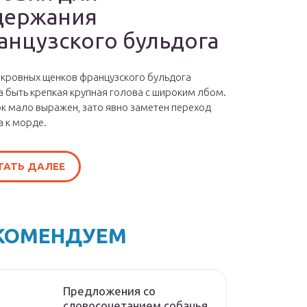
держания
анцузского бульдога
окровных щенков французского бульдога
 быть крепкая крупная голова с широким лбом.
к мало выражен, зато явно заметен переход
а к морде.
ТАТЬ ДАЛЕЕ
КОМЕНДУЕМ
Предложения со
словосочетанием собачья