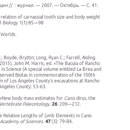
н // : журнал. — 2007. — Октябрь. — С. 41.
relation of carnassial tooth size and body weight
al Biology 1(1):85—98
l Worlds.
Boyde, Bryttin; Long, Ryan C.; Farrell, Aisling
2015). John M. Harris, ed. «The Bacula of Rancho
 in Science (A special volume entitled La Brea and
eserved Biotas in commemoration of the 100th
m of Los Angeles County’s excavations at Rancho
Angeles County: 53-63.
. «New body mass estimates for
Canis
dirus, the
 Vertebrate Paleontology
.
26
: 209—212.
he Relative Lengths of Limb Elements in Canis
a Academy of Sciences
.
47
(3): 79-84.