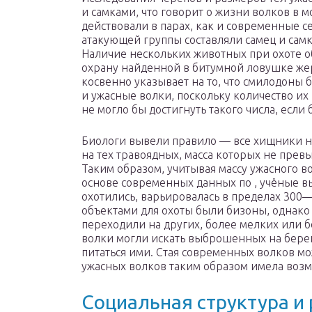
и самками, что говорит о жизни волков в 
действовали в парах, как и современные с
атакующей группы составляли самец и самка
Наличие нескольких животных при охоте о
охрану найденной в битумной ловушке же
косвенно указывает на то, что смилодоны
и ужасные волки, поскольку количество их 
не могло бы достигнуть такого числа, есл
Биологи вывели правило — все хищники н
на тех травоядных, масса которых не прев
Таким образом, учитывая массу ужасного в
основе современных данных по , учёные вы
охотились, варьировалась в пределах 300
объектами для охоты были бизоны, однако
переходили на других, более мелких или 
волки могли искать выброшенных на берег
питаться ими. Стая современных волков може
ужасных волков таким образом имела возм
Социальная структура и