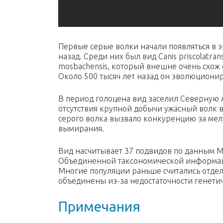
Первые серые волки начали появляться в э
назад. Среди них был вид Canis priscolatr
mosbachensis, который внешне очень схо
Около 500 тысяч лет назад он эволюциониро
В период голоцена вид заселил Северную А
отсутствия крупной добычи ужасный волк в
серого волка вызвало конкуренцию за мел
вымирания.
Вид насчитывает 37 подвидов по данным Ma
Объединенной таксономической информаци
Многие популяции раньше считались отде
объединены из-за недостаточности генети
Примечания