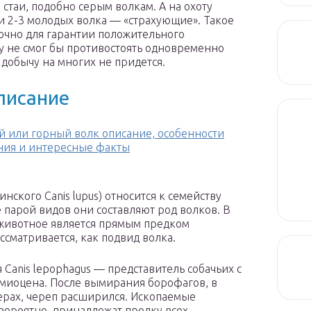
таи, подобно серым волкам. А на охоту
 и 2-3 молодых волка — «страхующие». Такое
очно для гарантии положительного
ку не смог бы противостоять одновременно
добычу на многих не придется.
писание
й или горный волк описание, особенности
ния и интересные факты
ского Canis lupus) относится к семейству
е парой видов они составляют род волков. В
 животное является прямым предком
ссматривается, как подвид волка.
Canis lepophagus — представитель собачьих с
миоцена. После вымирания борофагов, в
мерах, череп расширился. Ископаемые
вероятно, принадлежат предку всех