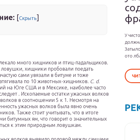
со
фр
ние:
[
]
Скрыть
У чист
должна
Затыло
ото лб
влекало много хищников и птиц-падальщиков.
е ловушки, хищники пробовали поедать
частую сами увязали в битуме и тоже
ЧИ
 затягивала по 10 животных-хищников.
C. d.
ий на Юге США и в Мексике, наиболее часто
следует . Ископаемые остатки ужасных волков
 волков в соотношении 5 к 1. Несмотря на
РЕ
енность ужасных волков была явно очень
ков. Также стоит учитывать, что в итоге
ми битумных ям, что говорит о значительных
ться к этим природным ловушкам.
сных волков выявило половой между самцами