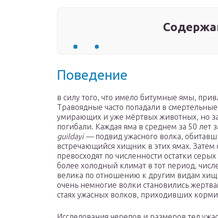
Содержа
Поведение
в силу того, что имело битумные ямы, при
Травоядные часто попадали в смертельны
умирающих и уже мёртвых животных, но за
погибали. Каждая яма в среднем за 50 лет
guildayi —
подвид ужасного волка, обитавш
встречающийся хищник в этих ямах. Затем 
превосходят по численности остатки серых
более холодный климат в тот период, числ
велика по отношению к другим видам хищни
очень немногие волки становились жертва
стаях ужасных волков, приходивших корми
Исследования черепов и размеров тел ужа