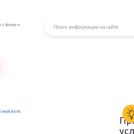
 о флоре и
сный волк
Пр
ус