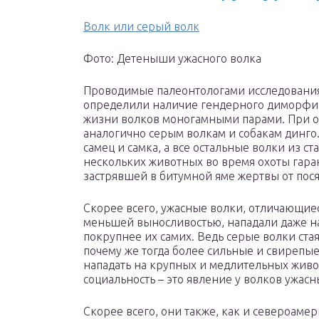
Волк или серый волк
Фото: Детеныши ужасного волка
Проводимые палеонтологами исследования
определили наличие гендерного диморфиз
жизни волков моногамными парами. При о
аналогично серым волкам и собакам динго
самец и самка, а все остальные волки из 
нескольких животных во время охоты гара
застрявшей в битумной яме жертвы от пося
Скорее всего, ужасные волки, отличающиес
меньшей выносливостью, нападали даже н
покрупнее их самих. Ведь серые волки ста
почему же тогда более сильные и свирепые
нападать на крупных и медлительных живо
социальность – это явление у волков ужасн
Скорее всего, они также, как и североам