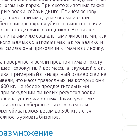
моногамных парах. При охоте животные также
ерые волки, собаки динго. Причём основу
, а помогали им другие волки из стаи.
беспечивало охрану убитого животного или
ртвы от одиночных хищников. Это также
 были такими же социальными животными, как
ископаемых остатков в ямах так же велико и
и бы смилодоны приходили к ямам в одиночку.
а поверхности земли предпринимают охоту
ышает совокупный вес массы атакующей стаи.
олка, примерный стандартный размер стаи на
вели, что масса травоядных, на которых они
—600 кг. Наиболее предпочтительными
 при оскудении пищевых ресурсов волки
более крупных животных. Также ужасные
 китов на побережье Тихого океана и
т убивать лося весом до 500 кг, а стая
ожность убивать бизонов.
 размножение