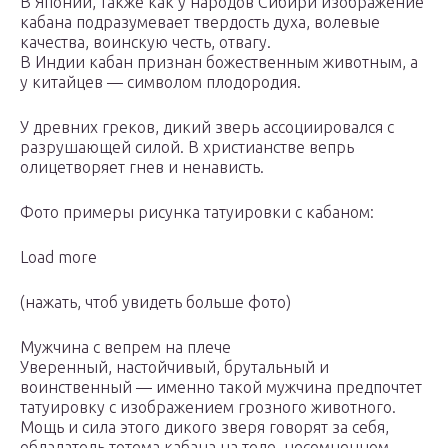
В Японии, также как у народов Сибири изображение
кабана подразумевает твердость духа, волевые
качества, воинскую честь, отвагу.
В Индии кабан признан божественным животным, а
у китайцев — символом плодородия.
У древних греков, дикий зверь ассоциировался с
разрушающей силой. В христианстве вепрь
олицетворяет гнев и ненависть.
Фото примеры рисунка татуировки с кабаном:
Load more
(нажать, чтоб увидеть больше фото)
Мужчина с вепрем на плече
Уверенный, настойчивый, брутальный и
воинственный — именно такой мужчина предпочтет
татуировку с изображением грозного животного.
Мощь и сила этого дикого зверя говорят за себя,
обладатель тотема кабана на теле, несомненном