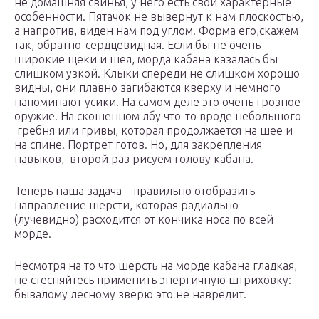
не домашняя свинья, у него есть свои характерные
особенности. Пятачок не вывернут к нам плоскостью,
а напротив, виден нам под углом. Форма его,скажем
так, обратно-сердцевидная. Если бы не очень
широкие щеки и шея, морда кабана казалась бы
слишком узкой. Клыки спереди не слишком хорошо
видны, они плавно загибаются кверху и немного
напоминают усики. На самом деле это очень грозное
оружие. На скошенном лбу что-то вроде небольшого
гребня или гривы, которая продолжается на шее и
на спине. Портрет готов. Но, для закрепления
навыков, второй раз рисуем голову кабана.
Теперь наша задача – правильно отобразить
направление шерсти, которая радиально
(лучевидно) расходится от кончика носа по всей
морде.
Несмотря на то что шерсть на морде кабана гладкая,
не стесняйтесь применить энергичную штриховку:
бывалому лесному зверю это не навредит.