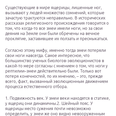
Существующие в мире ящерицы, лишенные ног,
вызывают у людей множество сомнений, которые
зачастую трактуются неправильно. В исторических
рассказах религиозного происхождения говорится о
том, что когда-то все змеи имели ноги, но за свои
деяния на Земле они были обречены на вечное
проклятие, заставившее их ползать и пресмыкаться.
Согласно этому мифу, именно тогда змеи потеряли
свои ноги навсегда. Самое интересное, что
большинство ученых биологов-эволюционистов в
какой-то мере согласны с мнением о том, что ноги у
рептилии–змеи действительно были. Только вот
потеря конечностей, по их мнению, – это, прежде
всего, факт, вызванный эволюционным движением
процесса естественного отбора.
1. Подвижность век. У змеи веки находятся в статике,
у ящериц они динамичны.2. Шейный пояс. У
ящерицы место сужения почти невозможно
определить, у змеи же оно видно невооруженным