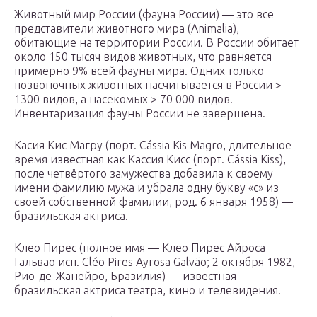
Животный мир России (фауна России) — это все
представители животного мира (Animalia),
обитающие на территории России. В России обитает
около 150 тысяч видов животных, что равняется
примерно 9% всей фауны мира. Одних только
позвоночных животных насчитывается в России >
1300 видов, а насекомых > 70 000 видов.
Инвентаризация фауны России не завершена.
Касия Кис Магру (порт. Cássia Kis Magro, длительное
время известная как Кассия Кисс (порт. Cássia Kiss),
после четвёртого замужества добавила к своему
имени фамилию мужа и убрала одну букву «с» из
своей собственной фамилии, род. 6 января 1958) —
бразильская актриса.
Клео Пирес (полное имя — Клео Пирес Айроса
Гальвао исп. Cléo Pires Ayrosa Galvão; 2 октября 1982,
Рио-де-Жанейро, Бразилия) — известная
бразильская актриса театра, кино и телевидения.