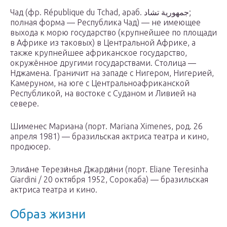
Чад (фр. République du Tchad, араб. جمهورية تشاد‎;
полная форма — Республика Чад) — не имеющее
выхода к морю государство (крупнейшее по площади
в Африке из таковых) в Центральной Африке, а
также крупнейшее африканское государство,
окружённое другими государствами. Столица —
Нджамена. Граничит на западе с Нигером, Нигерией,
Камеруном, на юге с Центральноафриканской
Республикой, на востоке с Суданом и Ливией на
севере.
Шименес Мариана (порт. Mariana Ximenes, род. 26
апреля 1981) — бразильская актриса театра и кино,
продюсер.
Элиа́не Терези́нья Джарди́ни (порт. Eliane Teresinha
Giardini / 20 октября 1952, Сорокаба) — бразильская
актриса театра и кино.
Образ жизни