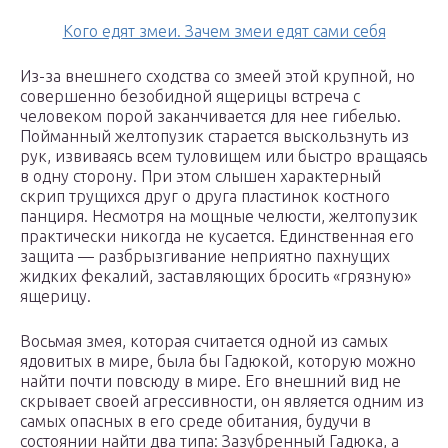
Кого едят змеи. Зачем змеи едят сами себя
Из-за внешнего сходства со змеей этой крупной, но
совершенно безобидной ящерицы встреча с
человеком порой заканчивается для нее гибелью.
Пойманный желтопузик старается выскользнуть из
рук, извиваясь всем туловищем или быстро вращаясь
в одну сторону. При этом слышен характерный
скрип трущихся друг о друга пластинок костного
панциря. Несмотря на мощные челюсти, желтопузик
практически никогда не кусается. Единственная его
защита — разбрызгивание неприятно пахнущих
жидких фекалий, заставляющих бросить «грязную»
ящерицу.
Восьмая змея, которая считается одной из самых
ядовитых в мире, была бы Гадюкой, которую можно
найти почти повсюду в мире. Его внешний вид не
скрывает своей агрессивности, он является одним из
самых опасных в его среде обитания, будучи в
состоянии найти два типа: Зазубренный Гадюка, а