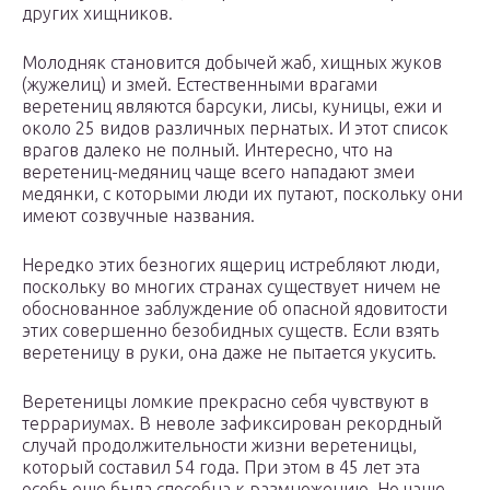
других хищников.
Молодняк становится добычей жаб, хищных жуков
(жужелиц) и змей. Естественными врагами
веретениц являются барсуки, лисы, куницы, ежи и
около 25 видов различных пернатых. И этот список
врагов далеко не полный. Интересно, что на
веретениц-медяниц чаще всего нападают змеи
медянки, с которыми люди их путают, поскольку они
имеют созвучные названия.
Нередко этих безногих ящериц истребляют люди,
поскольку во многих странах существует ничем не
обоснованное заблуждение об опасной ядовитости
этих совершенно безобидных существ. Если взять
веретеницу в руки, она даже не пытается укусить.
Веретеницы ломкие прекрасно себя чувствуют в
террариумах. В неволе зафиксирован рекордный
случай продолжительности жизни веретеницы,
который составил 54 года. При этом в 45 лет эта
особь еще была способна к размножению. Но чаще