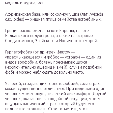
модель и журналист.
Африканская база, или сокол-кукушка (лат. Aviceda
cuculoides) — хищная птица семейства ястребиных.
Греция расположена на юге Европы, на юге
Балканского полуострова, а также на островах
Средиземного, Эгейского и Ионического морей.
Герпетофобия (от др.-греч. ἑρπετόν —
«пресмыкающееся» и φόβος — «страх») — один из
видов зоофобии, боязнь пресмыкающихся
(исключительно ящериц и змей), случаи подобной
фобии можно наблюдать довольно часто.
У людей, страдающих герпетофобией, сила страха
может существенно отличаться. При виде змеи один
человек может ощущать легкий дискомфорт. Другой
человек, оказавшись в подобной ситуации, может
ощущать панический страх, который будет его
полностью сковывать. Стоит отметить, что в