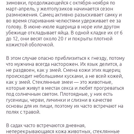
зимовки, продолжающейся с октября-ноября по
март-апрель, у желтопузиков начинается сезон
размножения. Самец активно разыскивает самку и
во время спаривания челюстями удерживает ее за
голову. В июне-июле ящерица в норе или другом
убежище откладывает яйца. В одной кладке их от 6
до 12, они весят около 20 г и покрыты плотной
кожистой оболочкой.
В этом случае опасно приблизиться к гнезду, потому
что мужчина всегда насторожен. Их язык делится, а
не раздвоен, как у змей. Смена кожи этих ящериц
происходит небольшими кусками, а не всей кожей,
как у змей. Стеклянные змеи — это животные,
которые живут в местах секса и любят прогреваться
под солнечным светом. Плотоядные, у них есть
гусеницы, черви, личинки и слизни в качестве
основы для их пищи, поэтому их часто встречают на
полях с травой.
В садах часто встречаются дневная,
неперекрывающаяся кожа животных, стеклянные