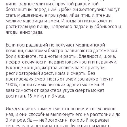
виноградные улитки с прочной раковиной
беззащитны перед ним. Добычей желтопузика могут
стать мышевидные грызуны, яйца птиц и птенцы,
мелкие ящерицы и змеи. Иногда он использует и
растительную пищу, например падалицу абрикосов и
ягоды винограда.
Если пострадавший не получает медицинской
помощи, симптомы быстро развиваются до тяжелой
боли в животе, тошноты и рвоты, бледности, шока,
нефротоксичности, кардиотоксичности и параличи.
В конце концов, жертва испытывает приступы,
респираторный арест, кома и смерть. Без
противоядия смертность от змеи составляет почти
100%, среди самых высоких ядовитых змей. В
зависимости от характера укуса смерть может
достигать 15 минут и 3 часа.
Их яд является самым смертоносным из всех видов
ная, и они способны выплюнуть его на расстоянии до
3 метров. Яд — нейротоксин, который поражает
сердечную и респираторную функцию, и может