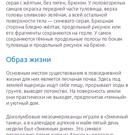
серая с жёлтым, без пятен, брюхом. У половозрелых
самцов окраска передней части туловища, верха
головы оливково-зелёная, а всей остальной
поверхности тела — синевато-серая. Брюшная
сторона бледно-жёлтая, продольный рисунок или
его фрагменты сохраняются на горле. У самок
сохраняются тёмные продольные полосы по бокам
туловища и продольный рисунок на брюхе.
Образ жизни
Основным местом существования в повседневной
жизни для них является песчаная почва. Здесь под
землей ящерицы ищут себе пищу, прорывают ходы в
грунте, выводят потомство. На поверхность земли
они практически не выходят, предпочитая «темный»
и уютный дом.
Доколумбовые мезоамериканцы играли в «Змеиный
танец», а в календаре ацтеков и майя пятый день
недели был «Змеиным днем». Это символ
плодородия: племя хопи из Аризоны ежегодно