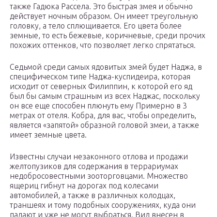
также Гадюка Рассела. Это быстрая змея и обычно
действует ночным образом. Он имеет треугольную
головку, а тело сплющивается. Его цвета более
земные, то есть бежевые, коричневые, среди прочих
похожих оттенков, что позволяет легко спрятаться.
Седьмой среди самых ядовитых змей будет Наджа, в
специфическом типе Наджа-куспидеира, которая
исходит от северных Филиппин, к которой его яд
был бы самым страшным из всех Наджас, поскольку
он все еще способен плюнуть ему Примерно в 3
метрах от отеля. Кобра, для вас, чтобы определить,
является «запятой» образной головой змеи, а также
имеет земные цвета.
Известны случаи незаконного отлова и продажи
желтопузиков для содержания в террариумах
недобросовестными зооторговцами. Множество
ящериц гибнут на дорогах под колесами
автомобилей, а также в различных колодцах,
траншеях и тому подобных сооружениях, куда они
падают и уже не могут выбраться. Вид внесен в