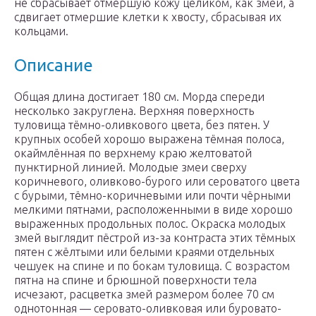
не сбрасывает отмершую кожу целиком, как змеи, а
сдвигает отмершие клетки к хвосту, сбрасывая их
кольцами.
Описание
Общая длина достигает 180 см. Морда спереди
несколько закруглена. Верхняя поверхность
туловища тёмно-оливкового цвета, без пятен. У
крупных особей хорошо выражена тёмная полоса,
окаймлённая по верхнему краю желтоватой
пунктирной линией. Молодые змеи сверху
коричневого, оливково-бурого или сероватого цвета
с бурыми, тёмно-коричневыми или почти чёрными
мелкими пятнами, расположенными в виде хорошо
выраженных продольных полос. Окраска молодых
змей выглядит пёстрой из-за контраста этих тёмных
пятен с жёлтыми или белыми краями отдельных
чешуек на спине и по бокам туловища. С возрастом
пятна на спине и брюшной поверхности тела
исчезают, расцветка змей размером более 70 см
однотонная — серовато-оливковая или буровато-