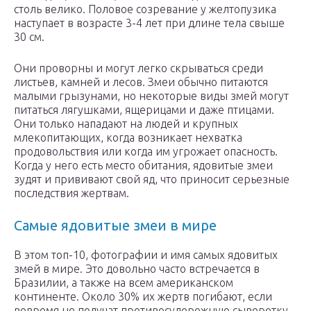
столь велико. Половое созревание у желтопузика
наступает в возрасте 3-4 лет при длине тела свыше
30 см.
Они проворны и могут легко скрываться среди
листьев, камней и лесов. Змеи обычно питаются
малыми грызунами, но некоторые виды змей могут
питаться лягушками, ящерицами и даже птицами.
Они только нападают на людей и крупных
млекопитающих, когда возникает нехватка
продовольствия или когда им угрожает опасность.
Когда у него есть место обитания, ядовитые змеи
зудят и прививают свой яд, что приносит серьезные
последствия жертвам.
Самые ядовитые змеи в мире
В этом топ-10, фотографии и имя самых ядовитых
змей в мире. Это довольно часто встречается в
Бразилии, а также на всем американском
континенте. Около 30% их жертв погибают, если
вовремя не получат противосудорожную сыворотку.