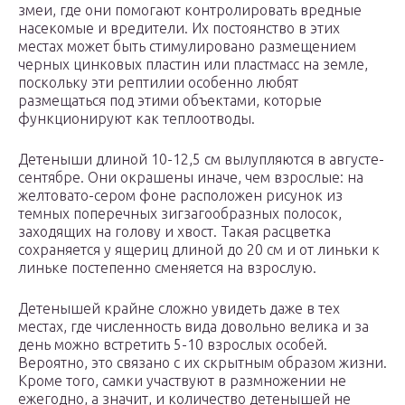
змеи, где они помогают контролировать вредные
насекомые и вредители. Их постоянство в этих
местах может быть стимулировано размещением
черных цинковых пластин или пластмасс на земле,
поскольку эти рептилии особенно любят
размещаться под этими объектами, которые
функционируют как теплоотводы.
Детеныши длиной 10-12,5 см вылупляются в августе-
сентябре. Они окрашены иначе, чем взрослые: на
желтовато-сером фоне расположен рисунок из
темных поперечных зигзагообразных полосок,
заходящих на голову и хвост. Такая расцветка
сохраняется у ящериц длиной до 20 см и от линьки к
линьке постепенно сменяется на взрослую.
Детенышей крайне сложно увидеть даже в тех
местах, где численность вида довольно велика и за
день можно встретить 5-10 взрослых особей.
Вероятно, это связано с их скрытным образом жизни.
Кроме того, самки участвуют в размножении не
ежегодно, а значит, и количество детенышей не