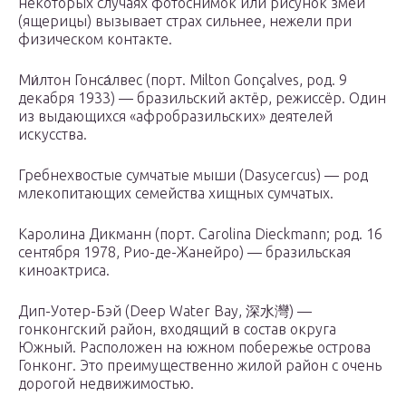
некоторых случаях фотоснимок или рисунок змеи
(ящерицы) вызывает страх сильнее, нежели при
физическом контакте.
Ми́лтон Гонса́лвес (порт. Milton Gonçalves, род. 9
декабря 1933) — бразильский актёр, режиссёр. Один
из выдающихся «афробразильских» деятелей
искусства.
Гребнехвостые сумчатые мыши (Dasycercus) — род
млекопитающих семейства хищных сумчатых.
Каролина Дикманн (порт. Carolina Dieckmann; род. 16
сентября 1978, Рио-де-Жанейро) — бразильская
киноактриса.
Дип-Уотер-Бэй (Deep Water Bay, 深水灣) —
гонконгский район, входящий в состав округа
Южный. Расположен на южном побережье острова
Гонконг. Это преимущественно жилой район с очень
дорогой недвижимостью.