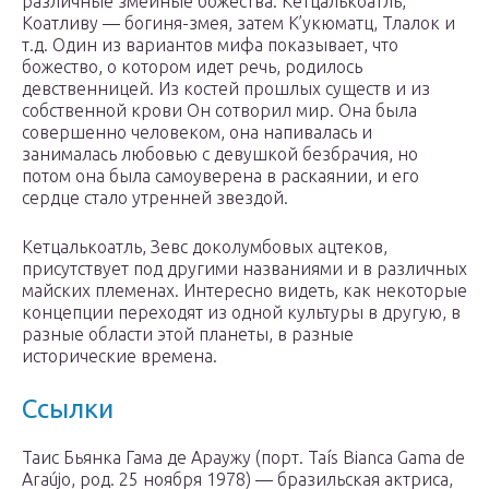
различные змеиные божества: Кетцалькоатль,
Коатливу — богиня-змея, затем К’укюматц, Тлалок и
т.д. Один из вариантов мифа показывает, что
божество, о котором идет речь, родилось
девственницей. Из костей прошлых существ и из
собственной крови Он сотворил мир. Она была
совершенно человеком, она напивалась и
занималась любовью с девушкой безбрачия, но
потом она была самоуверена в раскаянии, и его
сердце стало утренней звездой.
Кетцалькоатль, Зевс доколумбовых ацтеков,
присутствует под другими названиями и в различных
майских племенах. Интересно видеть, как некоторые
концепции переходят из одной культуры в другую, в
разные области этой планеты, в разные
исторические времена.
Ссылки
Таис Бьянка Гама де Араужу (порт. Taís Bianca Gama de
Araújo, род. 25 ноября 1978) — бразильская актриса,