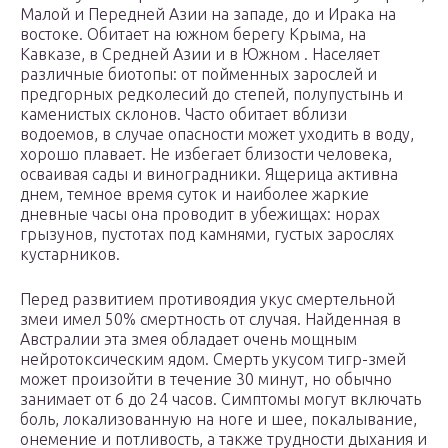
Малой и Передней Азии на западе, до и Ирака на
востоке. Обитает на южном берегу Крыма, на
Кавказе, в Средней Азии и в Южном . Населяет
различные биотопы: от пойменных зарослей и
предгорных редколесий до степей, полупустынь и
каменистых склонов. Часто обитает вблизи
водоемов, в случае опасности может уходить в воду,
хорошо плавает. Не избегает близости человека,
осваивая сады и виноградники. Ящерица активна
днем, темное время суток и наиболее жаркие
дневные часы она проводит в убежищах: норах
грызунов, пустотах под камнями, густых зарослях
кустарников.
Перед развитием противоядия укус смертельной
змеи имел 50% смертность от случая. Найденная в
Австралии эта змея обладает очень мощным
нейротоксическим ядом. Смерть укусом тигр-змей
может произойти в течение 30 минут, но обычно
занимает от 6 до 24 часов. Симптомы могут включать
боль, локализованную на ноге и шее, покалывание,
онемение и потливость, а также трудности дыхания и