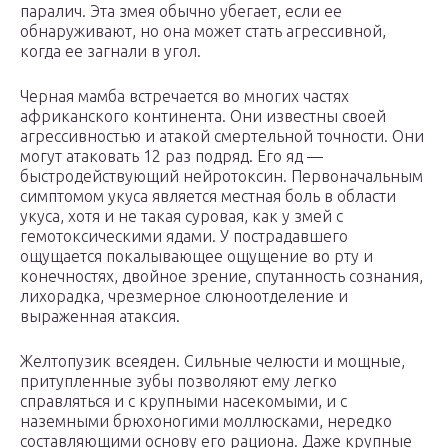
паралич. Эта змея обычно убегает, если ее
обнаруживают, но она может стать агрессивной,
когда ее загнали в угол.
Черная мамба встречается во многих частях
африканского континента. Они известны своей
агрессивностью и атакой смертельной точности. Они
могут атаковать 12 раз подряд. Его яд —
быстродействующий нейротоксин. Первоначальным
симптомом укуса является местная боль в области
укуса, хотя и не такая суровая, как у змей с
гемотоксическими ядами. У пострадавшего
ощущается покалывающее ощущение во рту и
конечностях, двойное зрение, спутанность сознания,
лихорадка, чрезмерное слюноотделение и
выраженная атаксия.
Желтопузик всеяден. Сильные челюсти и мощные,
притупленные зубы позволяют ему легко
справляться и с крупными насекомыми, и с
наземными брюхоногими моллюсками, нередко
составляющими основу его рациона. Даже крупные