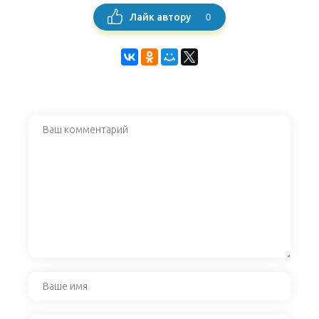
0
Лайк автору