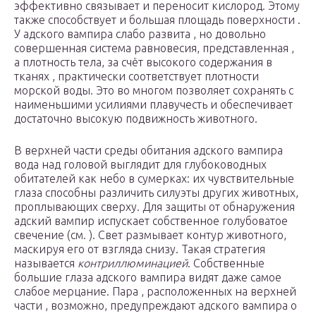
эффективно связывает и переносит кислород. Этому
также способствует и большая площадь поверхности .
У адского вампира слабо развита , но довольно
совершенная система равновесия, представленная ,
а плотность тела, за счёт высокого содержания в
тканях , практически соответствует плотности
морской воды. Это во многом позволяет сохранять с
наименьшими усилиями плавучесть и обеспечивает
достаточно высокую подвижность животного.
В верхней части среды обитания адского вампира
вода над головой выглядит для глубоководных
обитателей как небо в сумерках: их чувствительные
глаза способны различить силуэты других животных,
проплывающих сверху. Для защиты от обнаружения
адский вампир испускает собственное голубоватое
свечение (см. ). Свет размывает контур животного,
маскируя его от взгляда снизу. Такая стратегия
называется
контриллюминацией
. Собственные
большие глаза адского вампира видят даже самое
слабое мерцание. Пара , расположенных на верхней
части , возможно, предупреждают адского вампира о