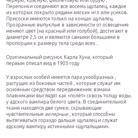
чёрную, красную, фиолетовую или бурую .
Перепонки соединяют все восемь щупалец, каждое
из которых покрыто рядами мягких игл или усиков.
Присоски имеются только на концах щупалец.
Прозрачные выпуклые в зависимости от освещения
меняют цвет (на красный или голубой), достигают в
диаметре 2,5 см и являются самыми большими в
пропорции к размеру тела среди всех .
Оригинальный рисунок Карла Хуна, который
первым описал вид в 1903 году
У взрослых особей имеется пара ухообразных ,
растущих из боковых частей , которые служат им
основным средством передвижения: взмахи
плавниками выглядят как «полёт» сквозь толщу воды.
у адского вампира белого цвета. В соединительной
ткани находятся две сумки, скрывающие
чувствительные
велярные
, которые способны
вытягиваться гораздо дальше щупалец и служат
адскому вампиру истинными «щупальцами».