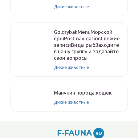
Дикие животные
GoldrybakMenuМорской
ёршPost navigationСвежие
записиВиды рыбЗаходите
в нашу группу и задавайте
свои вопросы
Дикие животные
Манчкин порода кошек
Дикие животные
F-FAUNA
RU